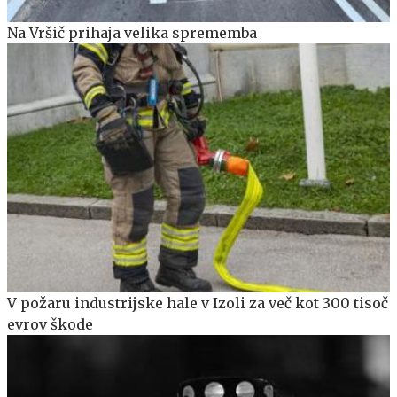
Na Vršič prihaja velika sprememba
V požaru industrijske hale v Izoli za več kot 300 tisoč
evrov škode