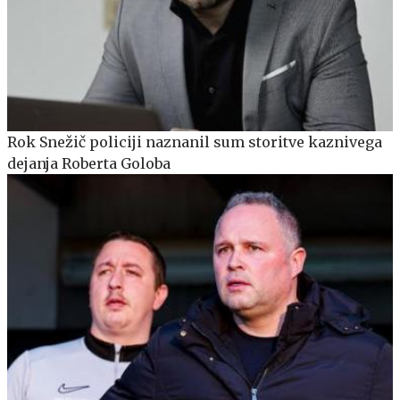
Rok Snežič policiji naznanil sum storitve kaznivega
dejanja Roberta Goloba