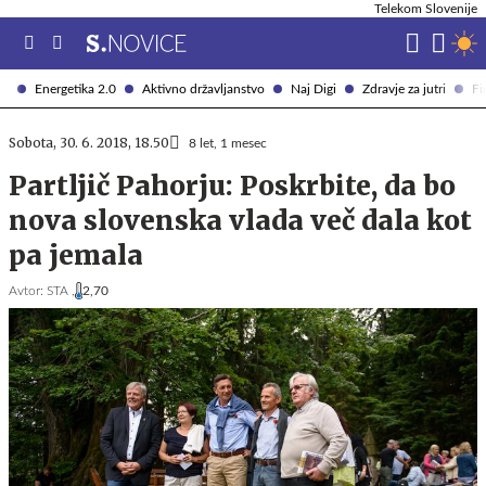
Telekom Slovenije
Energetika 2.0
Aktivno državljanstvo
Naj Digi
Zdravje za jutri
Fi
Sobota, 30. 6. 2018, 18.50
8 let, 1 mesec
Partljič Pahorju: Poskrbite, da bo
nova slovenska vlada več dala kot
pa jemala
Avtor:
STA ,
2,70