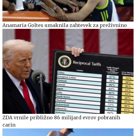
Anamaria Goltes umaknila zahtevek za preživnino
ZDA vrnile približno 86 milijard evrov pobranih
carin