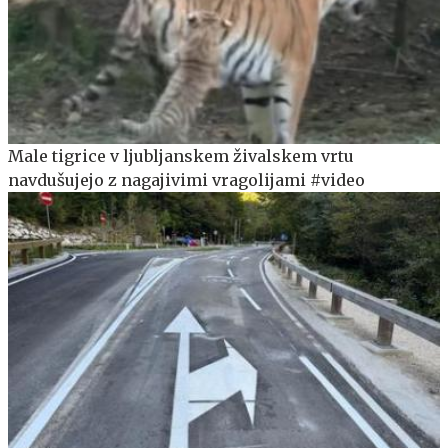
Male tigrice v ljubljanskem živalskem vrtu
navdušujejo z nagajivimi vragolijami #video