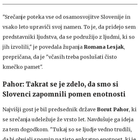
"Srečanje poteka vse od osamosvojitve Slovenije in
vsako leto upraviči svoj namen. To je, da pridejo sem
predstavniki ljudstva, da se podružijo z ljudmi, ki so
jih izvolili," je povedala županja
Romana Lesjak
,
prepričana, da je "včasih treba poslušati čisto
kmečko pamet".
Pahor: Takrat se je zdelo, da smo si
Slovenci zapomnili pomen enotnosti
Najvišji gost je bil predsednik države
Borut Pahor
, ki
se srečanja udeležuje že vrsto let. Navdušuje ga ideja
za tem dogodkom. "Tukaj so se ljudje vedno trudili,
da bi obujali spomin na tisto enkratno enotnost, ki je