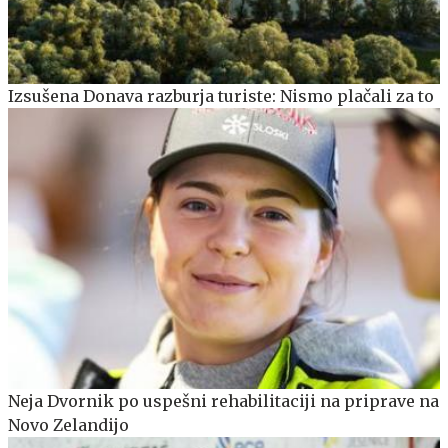
Izsušena Donava razburja turiste: Nismo plačali za to
Neja Dvornik po uspešni rehabilitaciji na priprave na
Novo Zelandijo