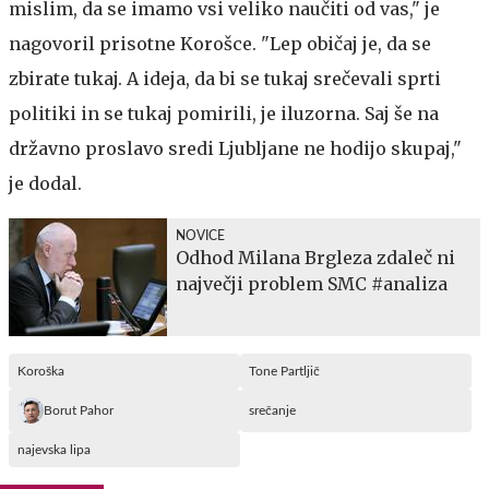
mislim, da se imamo vsi veliko naučiti od vas," je
nagovoril prisotne Korošce. "Lep običaj je, da se
zbirate tukaj. A ideja, da bi se tukaj srečevali sprti
politiki in se tukaj pomirili, je iluzorna. Saj še na
državno proslavo sredi Ljubljane ne hodijo skupaj,"
je dodal.
NOVICE
Odhod Milana Brgleza zdaleč ni
največji problem SMC #analiza
Koroška
Tone Partljič
Borut Pahor
srečanje
najevska lipa