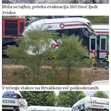
Bliža se tajfun, poteka evakuacija 260 tisoč ljudi
#video
V trčenju vlakov na Hrvaškem več poškodovanih