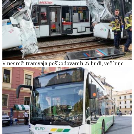
V nesreči tramvaja poškodovanih 25 ljudi, več huje