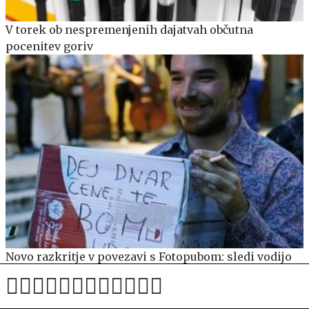
V torek ob nespremenjenih dajatvah občutna
pocenitev goriv
Novo razkritje v povezavi s Fotopubom: sledi vodijo
na Islandijo