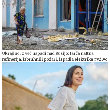
Ukrajinci z več napadi nad Rusijo: tarča naftna
rafinerija, izbruhnili požari, izpadla elektrika #vŽivo