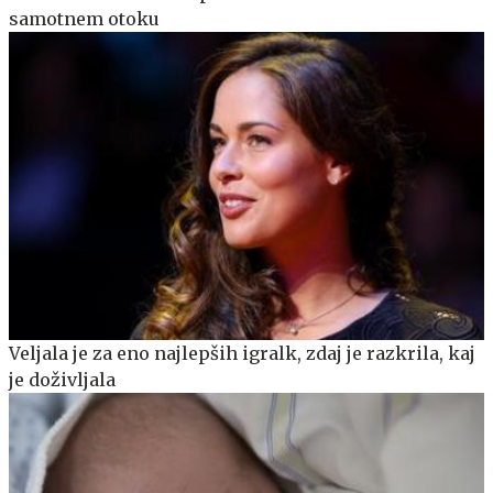
samotnem otoku
Veljala je za eno najlepših igralk, zdaj je razkrila, kaj
je doživljala