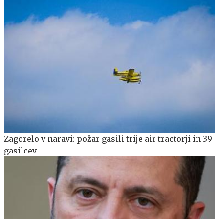
Zagorelo v naravi: požar gasili trije air tractorji in 39
gasilcev