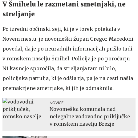
V Šmihelu le razmetani smetnjaki, ne
streljanje
Po izredni občinski seji, ki je v torek potekala v
Novem mestu, je novomeški župan Gregor Macedoni
povedal, da je po neuradnih informacijah prišlo tudi
v romskem naselju Šmihel. Policija je po poročanju
N1 kasneje sporočila, da streljanja tam ni bilo,
policijska patrulja, ki je odšla tja, pa je na cesti našla
premaknjene smetnjake, ki jih je odmaknila.
NOVICE
Novomeška komunala nad
nelegalne vodovodne priključke
v romskem naselju Brezje