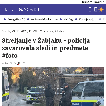
Telekom Slovenije
Energetika 2.0
Aktivno državljanstvo
Naj Digi
Zdravje za jutri
Fi
Sreda, 29. 10. 2025, 12.59
9 mesecev, 2 tedna
Streljanje v Žabjaku - policija
zavarovala sledi in predmete
#foto
Avtor:
St. M.
9,17