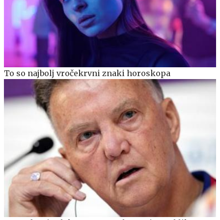
To so najbolj vročekrvni znaki horoskopa