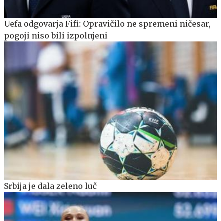
Uefa odgovarja Fifi: Opravičilo ne spremeni ničesar,
pogoji niso bili izpolnjeni
Srbija je dala zeleno luč