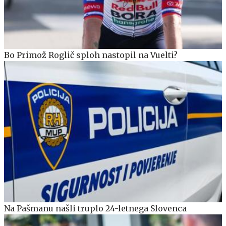
Bo Primož Roglič sploh nastopil na Vuelti?
Na Pašmanu našli truplo 24-letnega Slovenca