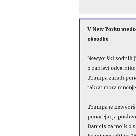
V New Yorku medte
obsodbe
Newyorški sodnik Ju
o zahtevi odvetnik
Trumpa zaradi pona
takrat mora mnenje 
Trumpa je newyoršk
ponarejanja poslov
Daniels za molk o 
kazni preložil na 2