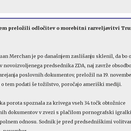
m preložili odločitev o morebitni razveljavitvi T
an Merchan je po današnjem zaslišanju sklenil, da bo o
ov novoizvoljenega predsednika ZDA, naj zavrže obsodb
rejanja poslovnih dokumentov, preložil na 19. novembe
o tem podati še tožilstvo, poročajo ameriški mediji.
a porota spoznala za krivega vseh 34 točk obtožnice
nih dokumentov v zvezi s plačilom pornografski igralk
spolnem odnosu. Sodnik je pred predsedniškimi volitva
6. november.