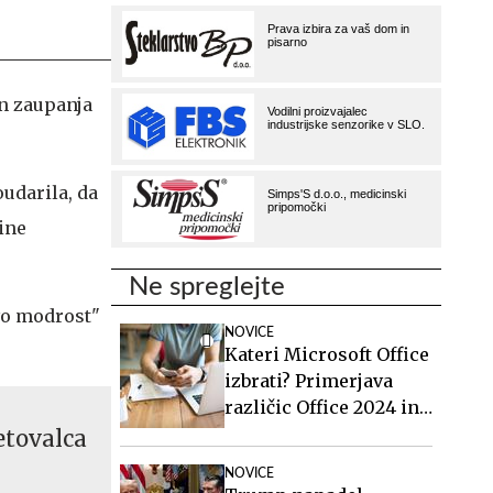
in zaupanja
oudarila, da
tine
Ne spreglejte
vo modrost"
NOVICE
Kateri Microsoft Office
izbrati? Primerjava
različic Office 2024 in
Office 2021.
etovalca
NOVICE