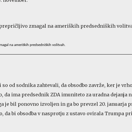
magal na ameriških predsedniških volitvah.
so od sodnika zahtevali, da obsodbo zavrže, ker je vrh
o, da ima predsednik ZDA imuniteto za uradna dejanja n
a je bil ponovno izvoljen in ga bo prevzel 20. januarja 
jo, da bi obsodba v nasprotju z ustavo ovirala Trumpa pr