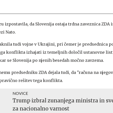
u izpostavila, da Slovenija ostaja trdna zaveznica ZDA 
zi Nato.
knila tudi vojne v Ukrajini, pri čemer je predsednica p
ega konflikta izhajati iz temeljnih določil ustanovne lis
kar se Slovenija po njenih besedah močno zavzema.
nemu predsedniku ZDA dejala tudi, da "računa na njego
pravično rešitev tega konflikta.
NOVICE
Trump izbral zunanjega ministra in sv
za nacionalno varnost