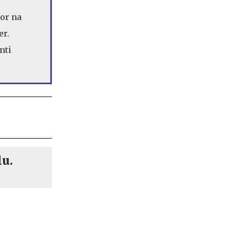
vor na
er.
nti
lu.