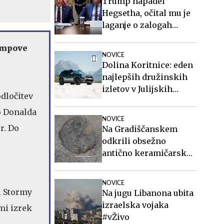
Trump napadel
Hegsetha, očital mu je
laganje o zalogah
streliva
rumpove
NOVICE
Dolina Koritnice: eden
najlepših družinskih
izletov v Julijskih
dločitev
Alpah
o Donalda
NOVICE
r. Do
Na Gradiščanskem
odkrili obsežno
antično keramičarsko
delavnico
NOVICE
i Stormy
Na jugu Libanona ubita
izraelska vojaka
mi izrek
#vŽivo