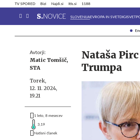
Info in obvestila
Tehnik
TV SPORED
Bizi
Najdi.si
Itis.si
1188
SLOVENIJA
EVROPA IN SVET
DIGISVET
P
Ene
Nataša Pirc
Avtorji:
Matic Tomšič,
Trumpa
STA
Torek,
12. 11. 2024,
19.21
1 leto, 8 mesecev
3,19
Natisni članek