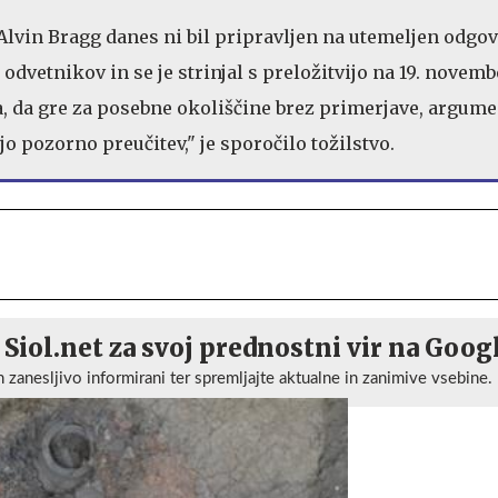
lvin Bragg danes ni bil pripravljen na utemeljen odgo
dvetnikov in se je strinjal s preložitvijo na 19. novemb
ja, da gre za posebne okoliščine brez primerjave, argume
o pozorno preučitev," je sporočilo tožilstvo.
 Siol.net za svoj prednostni vir na Goog
n zanesljivo informirani ter spremljajte aktualne in zanimive vsebine.