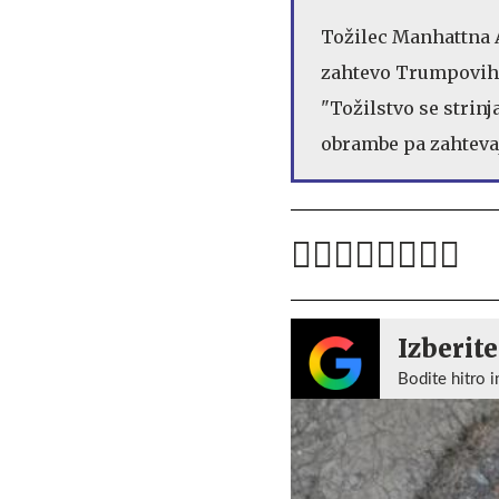
Tožilec Manhattna A
zahtevo Trumpovih o
"Tožilstvo se strin
obrambe pa zahtevaj
Izberite
Bodite hitro i