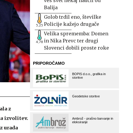
ves svet nekaj naučil od
Balija
Golob trdil eno, številke
Policije kažejo drugače
5,25
Velika sprememba: Domen
in Nika Prevc ter drugi
4,78
Slovenci dobili proste roke
ala z
 izvolitev.
z urada