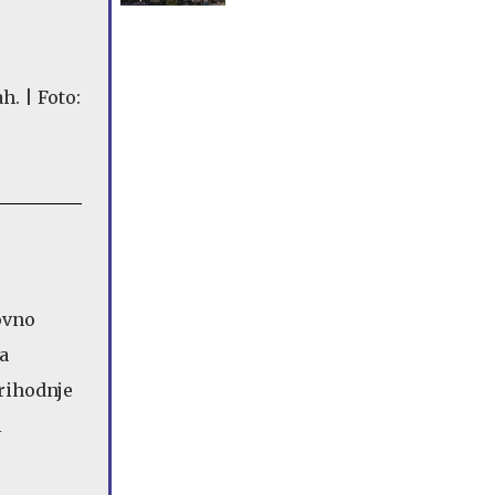
ovno
a
prihodnje
i