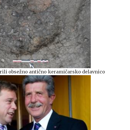
ili obsežno antično keramičarsko delavnico