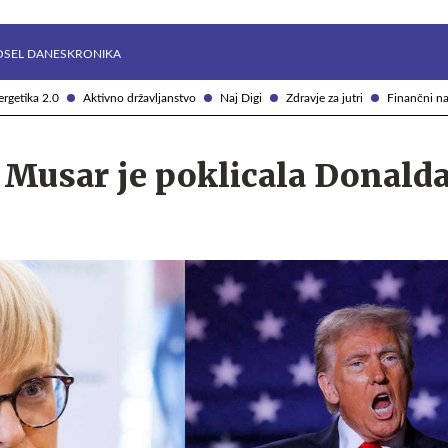
Želite prejemati e-novice?
Uživajmo pametno
OSEL DANES
KRONIKA
rgetika 2.0
Aktivno državljanstvo
Naj Digi
Zdravje za jutri
Finančni na
 Musar je poklicala Donald