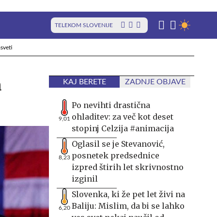
TELEKOM SLOVENIJE
sveti
a
KAJ BERETE
ZADNJE OBJAVE
Po nevihti drastična
ohladitev: za več kot deset
9,01
stopinj Celzija #animacija
Oglasil se je Stevanović,
posnetek predsednice
8,23
izpred štirih let skrivnostno
izginil
Slovenka, ki že pet let živi na
Baliju: Mislim, da bi se lahko
6,20