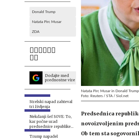
Donald Trump
Nataša Pirc Musar
ZDA
Dodajte med
prednostne vire
Nataša Pirc Musar in Donald Trump
Foto: Reuters / STA / Siol.net
Strelski napad zahteval
tri življenja
Predsednica republike
Nekdanji šef SOVE: To,
kar počne urad
novoizvoljenim pred
predsednice republike,
je nesmiselno
Ob tem sta sogovornik
Trump napadel