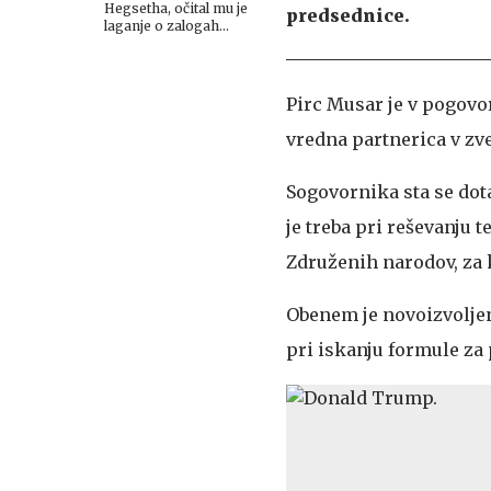
Hegsetha, očital mu je
predsednice.
laganje o zalogah
streliva
Pirc Musar je v pogovor
vredna partnerica v zve
Sogovornika sta se dota
je treba pri reševanju t
Združenih narodov, za 
Obenem je novoizvolje
pri iskanju formule za 