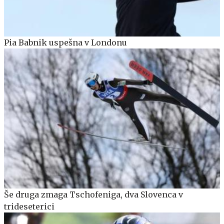
Pia Babnik uspešna v Londonu
Še druga zmaga Tschofeniga, dva Slovenca v
trideseterici