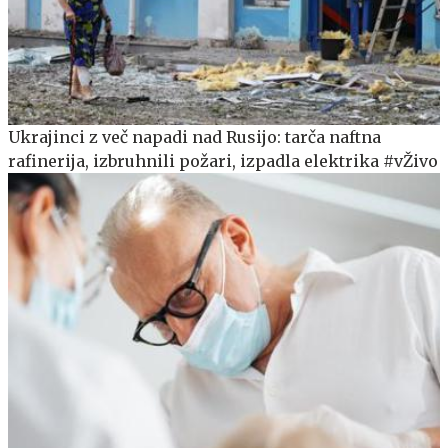
Ukrajinci z več napadi nad Rusijo: tarča naftna
rafinerija, izbruhnili požari, izpadla elektrika #vŽivo