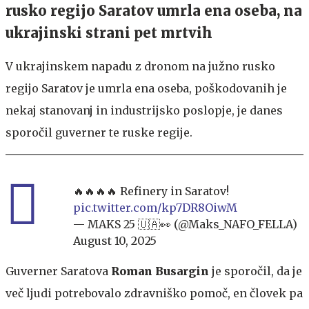
rusko regijo Saratov umrla ena oseba, na
ukrajinski strani pet mrtvih
V ukrajinskem napadu z dronom na južno rusko
regijo Saratov je umrla ena oseba, poškodovanih je
nekaj stanovanj in industrijsko poslopje, je danes
sporočil guverner te ruske regije.
🔥🔥🔥🔥 Refinery in Saratov!
pic.twitter.com/kp7DR8OiwM
— MAKS 25 🇺🇦👀 (@Maks_NAFO_FELLA)
August 10, 2025
Guverner Saratova
Roman Busargin
je sporočil, da je
več ljudi potrebovalo zdravniško pomoč, en človek pa