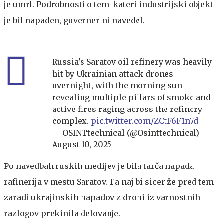
je umrl. Podrobnosti o tem, kateri industrijski objekt
je bil napaden, guverner ni navedel.
Russia's Saratov oil refinery was heavily
hit by Ukrainian attack drones
overnight, with the morning sun
revealing multiple pillars of smoke and
active fires raging across the refinery
complex.
pic.twitter.com/ZCtF6F1n7d
— OSINTtechnical (@Osinttechnical)
August 10, 2025
Po navedbah ruskih medijev je bila tarča napada
rafinerija v mestu Saratov. Ta naj bi sicer že pred tem
zaradi ukrajinskih napadov z droni iz varnostnih
razlogov prekinila delovanje.