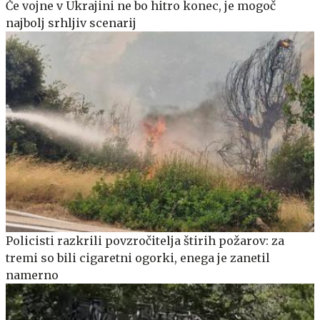
Če vojne v Ukrajini ne bo hitro konec, je mogoč
najbolj srhljiv scenarij
Policisti razkrili povzročitelja štirih požarov: za
tremi so bili cigaretni ogorki, enega je zanetil
namerno