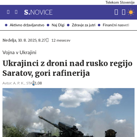
Telekom Slovenije
Aktivno državljanstvo
Naj Digi
Zdravje za jutri
Finančni nasveti
Nedelja, 10. 8. 2025, 8.27
12 mesecev
Vojna v Ukrajini
Ukrajinci z droni nad rusko regijo
Saratov, gori rafinerija
Avtor:
A. P. K., STA
1,08