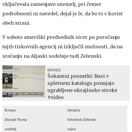
vključevala zamenjavo ozemelj, pri čemer
podrobnosti ni navedel, dejal je le, da bo to v korist
obeh strani.
V soboto ameriški predsednik sicer po poročanju
tujih tiskovnih agencij ni izključil možnosti, da na
srečanju na Aljaski sodeluje tudi Zelenski.
NOVICE
Šokantni posnetki: Rusi v
spletnem katalogu ponujajo
ugrabljene ukrajinske otroke
#video
Evropa
Ukrajina
Donald Trump
Volodimir Zelenski
voditelj
vojna