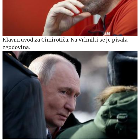
Klavrn uvod za Cimirotiča. Na Vrhniki se je pisala
zgodovina.