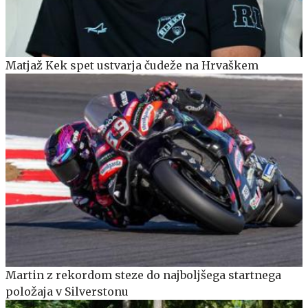
Matjaž Kek spet ustvarja čudeže na Hrvaškem
Martin z rekordom steze do najboljšega startnega
položaja v Silverstonu