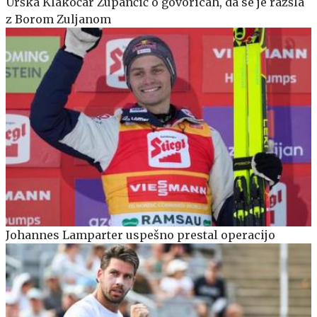
Urška Klakočar Zupančič o govoricah, da se je razšla
z Borom Zuljanom
Johannes Lamparter uspešno prestal operacijo