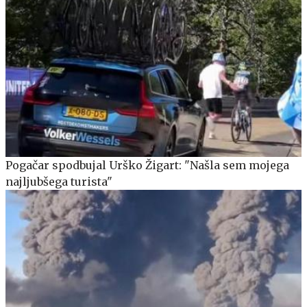
Pogačar spodbujal Urško Žigart: "Našla sem mojega
najljubšega turista"