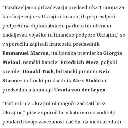
"Pozdravljamo prizadevanja predsednika Trumpa za
končanje vojne v Ukrajini in smo jih pripravljeni
podpreti na diplomatskem parketu ter obenem
nadaljevati vojaško in finančno podporo Ukrajini," so
v sporočilu zapisali francoski predsednik
Emmanuel Macron
, italijanska premierka
Giorgia
Meloni
, nemški kancler
Friedrich Merz
, poljski
premier
Donald Tusk
, britanski premier
Keir
Starmer
in finski predsednik
Alex Stubb
ter
predsednica komisije
Ursula von der Leyen
.
"Poti miru v Ukrajini ni mogoče začrtati brez
Ukrajine," piše v sporočilu, v katerem so voditelji
poudarili svojo zavezanost načelu, da mednarodnih