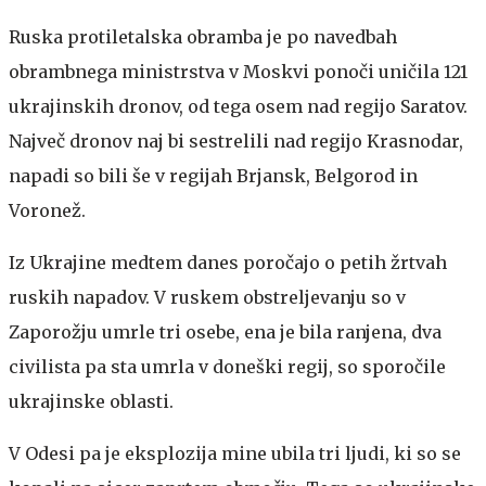
Ruska protiletalska obramba je po navedbah
obrambnega ministrstva v Moskvi ponoči uničila 121
ukrajinskih dronov, od tega osem nad regijo Saratov.
Največ dronov naj bi sestrelili nad regijo Krasnodar,
napadi so bili še v regijah Brjansk, Belgorod in
Voronež.
Iz Ukrajine medtem danes poročajo o petih žrtvah
ruskih napadov. V ruskem obstreljevanju so v
Zaporožju umrle tri osebe, ena je bila ranjena, dva
civilista pa sta umrla v doneški regij, so sporočile
ukrajinske oblasti.
V Odesi pa je eksplozija mine ubila tri ljudi, ki so se