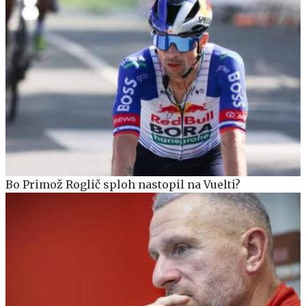
Bo Primož Roglič sploh nastopil na Vuelti?