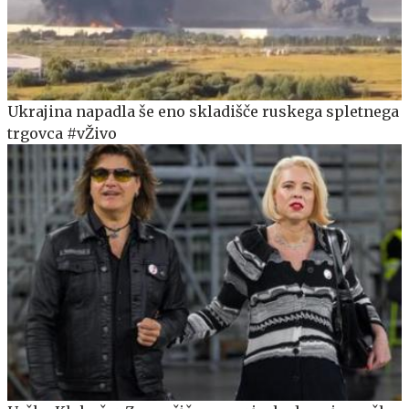
Ukrajina napadla še eno skladišče ruskega spletnega
trgovca #vŽivo