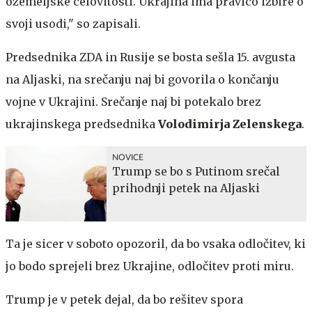
ozemeljske celovitosti. Ukrajina ima pravico izbire o
svoji usodi," so zapisali.
Predsednika ZDA in Rusije se bosta sešla 15. avgusta
na Aljaski, na srečanju naj bi govorila o končanju
vojne v Ukrajini. Srečanje naj bi potekalo brez
ukrajinskega predsednika
Volodimirja Zelenskega
.
NOVICE
Trump se bo s Putinom srečal
prihodnji petek na Aljaski
Ta je sicer v soboto opozoril, da bo vsaka odločitev, ki
jo bodo sprejeli brez Ukrajine, odločitev proti miru.
Trump je v petek dejal, da bo rešitev spora