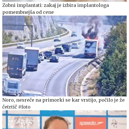
Zobni implantati: zakaj je izbira implantologa
pomembnejša od cene
Noro, nesreče na primorki se kar vrstijo, počilo je že
četrtič #foto