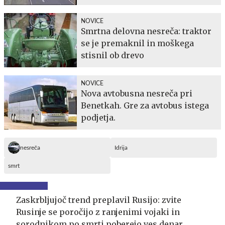
NOVICE
Smrtna delovna nesreča: traktor
se je premaknil in moškega
stisnil ob drevo
NOVICE
Nova avtobusna nesreča pri
Benetkah. Gre za avtobus istega
podjetja.
nesreča
Idrija
smrt
Zaskrbljujoč trend preplavil Rusijo: zvite
Rusinje se poročijo z ranjenimi vojaki in
sorodnikom po smrti poberejo ves denar