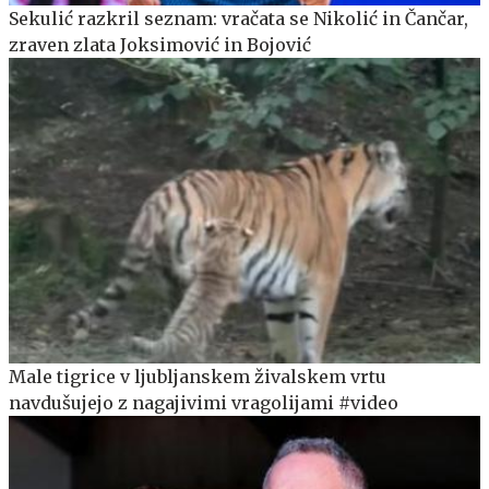
Sekulić razkril seznam: vračata se Nikolić in Čančar,
zraven zlata Joksimović in Bojović
Male tigrice v ljubljanskem živalskem vrtu
navdušujejo z nagajivimi vragolijami #video