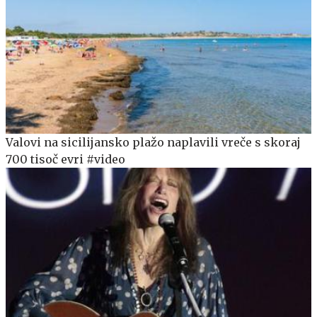
Valovi na sicilijansko plažo naplavili vreče s skoraj
700 tisoč evri #video