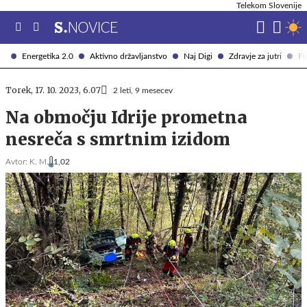
Telekom Slovenije
Energetika 2.0
Aktivno državljanstvo
Naj Digi
Zdravje za jutri
Fi
Torek, 17. 10. 2023, 6.07
2 leti, 9 mesecev
Na območju Idrije prometna
nesreča s smrtnim izidom
Avtor:
K. M.
1,02