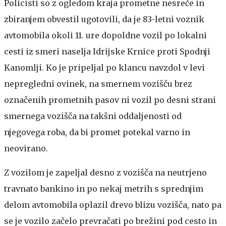
Policisti so z ogledom kraja prometne nesreče in
zbiranjem obvestil ugotovili, da je 83-letni voznik
avtomobila okoli 11. ure dopoldne vozil po lokalni
cesti iz smeri naselja Idrijske Krnice proti Spodnji
Kanomlji. Ko je pripeljal po klancu navzdol v levi
nepregledni ovinek, na smernem vozišču brez
označenih prometnih pasov ni vozil po desni strani
smernega vozišča na takšni oddaljenosti od
njegovega roba, da bi promet potekal varno in
neovirano.
Z vozilom je zapeljal desno z vozišča na neutrjeno
travnato bankino in po nekaj metrih s sprednjim
delom avtomobila oplazil drevo blizu vozišča, nato pa
se je vozilo začelo prevračati po brežini pod cesto in