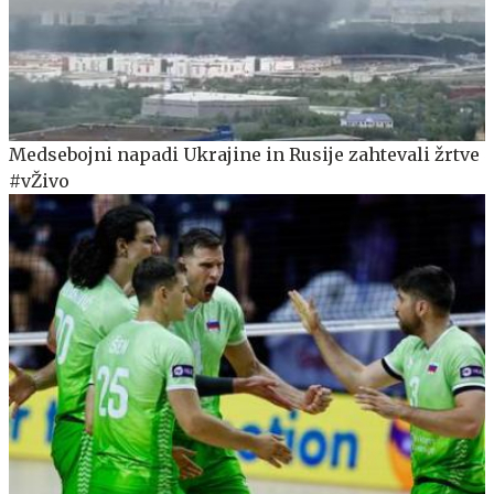
Medsebojni napadi Ukrajine in Rusije zahtevali žrtve
#vŽivo