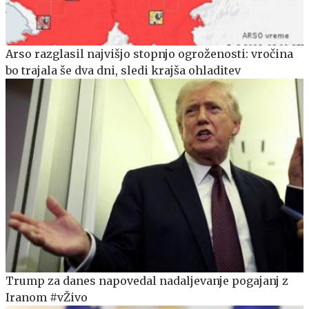
Arso razglasil najvišjo stopnjo ogroženosti: vročina
bo trajala še dva dni, sledi krajša ohladitev
Trump za danes napovedal nadaljevanje pogajanj z
Iranom #vŽivo