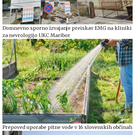
Domnevno sporno izvajanje preiskav EMG na kliniki
za nevrologijo UKC Maribor
Prepoved uporabe pitne vode v 16 slovenskih občinah