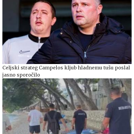
Celjski strateg Campelos kljub hladnemu tušu poslal
jasno sporočilo