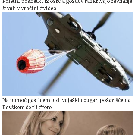
Poletni posnetki iz osrčja gozdov razkrivajo ravnanje
živali v vročini #video
Na pomoč gasilcem tudi vojaški cougar, požarišče na
Bovškem še tli #foto