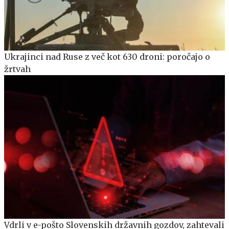
Ukrajinci nad Ruse z več kot 630 droni: poročajo o
žrtvah
Vdrli v e-pošto Slovenskih državnih gozdov, zahtevali