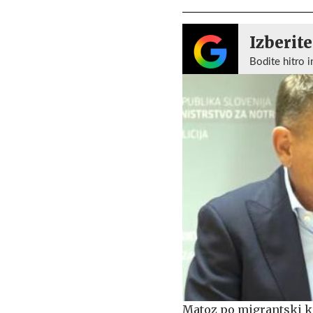
Izberite
Bodite hitro i
Matoz po migrantski kr