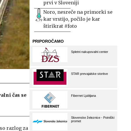
prvi v Sloveniji
Noro, nesreče na primorki se
kar vrstijo, počilo je kar
4,79
štirikrat #foto
alni čas se
so razlog za