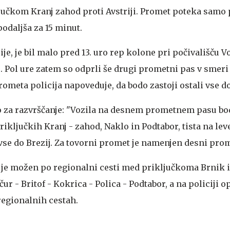
ljučkom Kranj zahod proti Avstriji. Promet poteka samo
podaljša za 15 minut.
ije, je bil malo pred 13. uro rep kolone pri počivališču V
j. Pol ure zatem so odprli še drugi prometni pas v smeri 
rometa policija napoveduje, da bodo zastoji ostali vse do
lo za razvrščanje: "Vozila na desnem prometnem pasu bo
riključkih Kranj - zahod, Naklo in Podtabor, tista na le
vse do Brezij. Za tovorni promet je namenjen desni prom
 je možen po regionalni cesti med priključkoma Brnik 
čur - Britof - Kokrica - Polica - Podtabor, a na policiji o
regionalnih cestah.