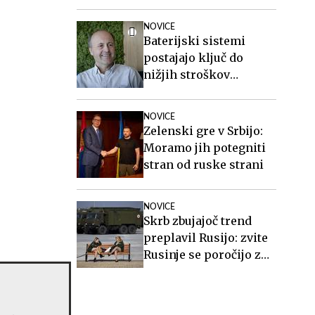
Poškodovan je tudi
policist.
NOVICE
Baterijski sistemi
postajajo ključ do
nižjih stroškov
elektrike v podjetjih
NOVICE
Zelenski gre v Srbijo:
Moramo jih potegniti
stran od ruske strani
NOVICE
Skrb zbujajoč trend
preplavil Rusijo: zvite
Rusinje se poročijo z
ranjenimi vojaki in
sorodnikom po smrti
poberejo ves denar