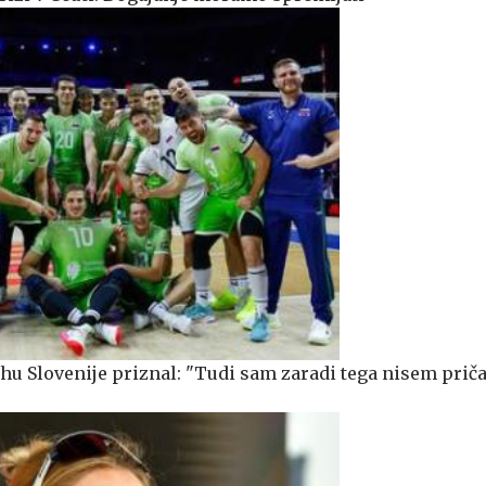
 Slovenije priznal: "Tudi sam zaradi tega nisem prič