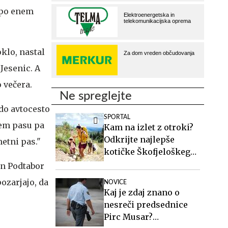
 po enem
oklo, nastal
Jesenic. A
 večera.
Ne spreglejte
do avtocesto
SPORTAL
vem pasu pa
Kam na izlet z otroki?
Odkrijte najlepše
etni pas."
kotičke Škofjeloškega
hribovja.
in Podtabor
pozarjajo, da
NOVICE
Kaj je zdaj znano o
nesreči predsednice
Pirc Musar?