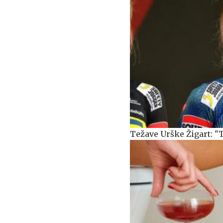
Težave Urške Žigart: "T