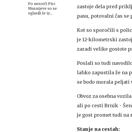
Po nesreči Pirc
zastoje dela pred prik
Musarjeve so se
oglasili še iz
pasu, potovalni čas se 
Policijskega sindikata
Kot so sporočili s polic
je 12-kilometrski zasto
zaradi velike gostote p
Poslali so tudi navodi
lahko zapustila že na p
se bodo morala peljati 
Obvoz za osebna vozila
ali po cesti Brnik - Šen
je gost promet tudi na 
Stanje na cestah: