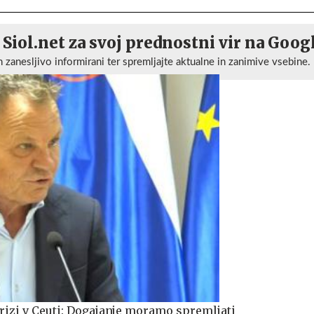
 Siol.net za svoj prednostni vir na Goog
n zanesljivo informirani ter spremljajte aktualne in zanimive vsebine.
izi v Ceuti: Dogajanje moramo spremljati