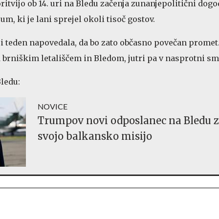
ritvijo ob 14. uri na Bledu začenja zunanjepolitični dog
um, ki je lani sprejel okoli tisoč gostov.
šnji teden napovedala, da bo zato občasno povečan promet
brniškim letališčem in Bledom, jutri pa v nasprotni sm
Bledu:
NOVICE
Trumpov novi odposlanec na Bledu z
svojo balkansko misijo