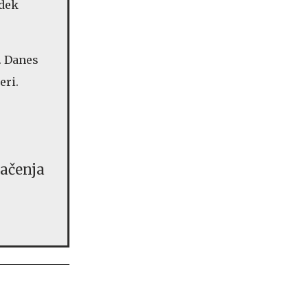
odek
. Danes
eri.
ačenja