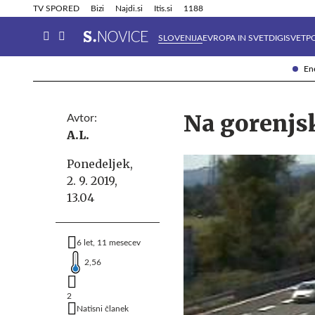
Info in obvestila
Tehnik
TV SPORED
Bizi
Najdi.si
Itis.si
1188
SLOVENIJA
EVROPA IN SVET
DIGISVET
P
Ene
Na gorenjsk
Avtor:
A.L.
Ponedeljek,
2. 9. 2019,
13.04
6 let, 11 mesecev
2,56
2
Natisni članek