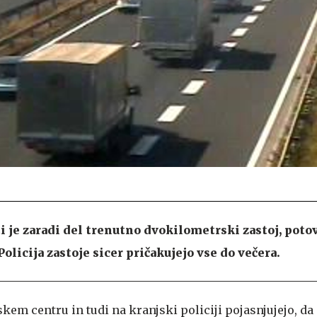
i je zaradi del trenutno dvokilometrski zastoj, potov
Policija zastoje sicer pričakujejo vse do večera.
m centru in tudi na kranjski policiji pojasnjujejo, da 