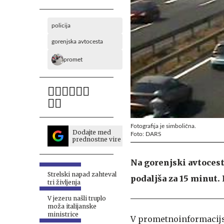
policija
gorenjska avtocesta
promet
Fotografija je simbolična.
Dodajte med
Foto: DARS
prednostne vire
Na gorenjski avtocest
Strelski napad zahteval
podaljša za 15 minut. 
tri življenja
V jezeru našli truplo
moža italijanske
ministrice
V prometnoinformacijske