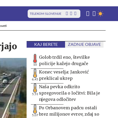
TELEKOM SLOVENIJE
sveti
jajo
KAJ BERETE
ZADNJE OBJAVE
Golob trdil eno, številke
policije kažejo drugače
10
Konec veselja: Janković
preklical ukrep
6,45
Naša pevka odkrito
spregovorila o ločitvi: Bila je
5,51
njegova odločitev
Po Orbanovem padcu ostali
brez milijonov evrov, zdaj so
5,07