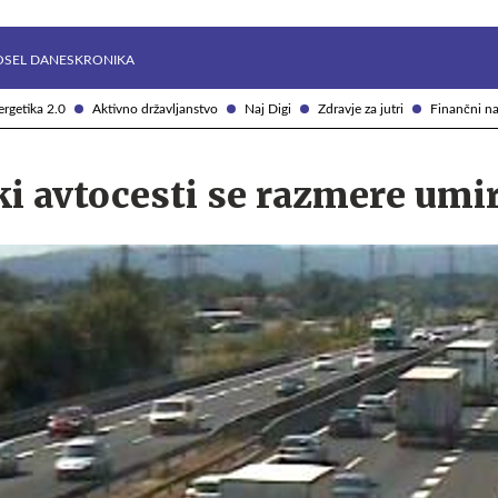
Želite prejemati e-novice?
Uživajmo pametno
OSEL DANES
KRONIKA
rgetika 2.0
Aktivno državljanstvo
Naj Digi
Zdravje za jutri
Finančni na
i avtocesti se razmere umir