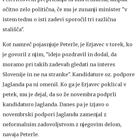
očitno zelo politična, če mu je zunanji minister "v
istem tednu o isti zadevi sporočil tri različna
stališča".
Kot namreč pojasnjuje Peterle, je Erjavec v torek, ko
je govoril z njim, "idejo pozdravil in dodal, da
moramo pri takih zadevah gledati na interes
Slovenije in ne na stranke". Kandidature oz. podpore
Jaglanda pa ni omenil. Ko ga je Erjavec poklical v
petek, mu je dejal, da so že novembra podprli
kandidaturo Jaglanda. Danes pa je izjavo o
novembrski podpori Jaglandu zamenjal z
neformalnim zadovoljstvom z njegovim delom,
navaja Peterle.