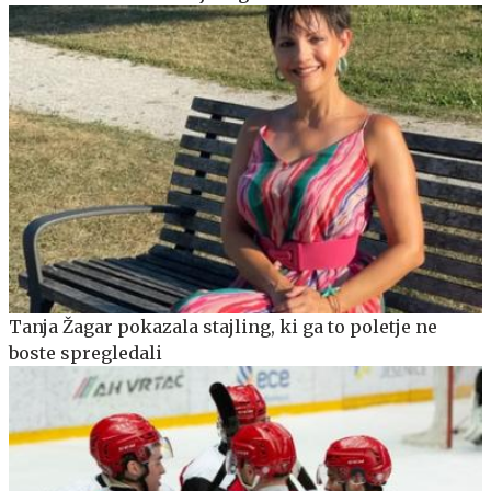
Tanja Žagar pokazala stajling, ki ga to poletje ne
boste spregledali