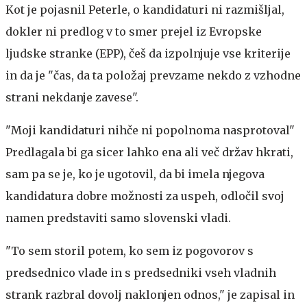
Kot je pojasnil Peterle, o kandidaturi ni razmišljal,
dokler ni predlog v to smer prejel iz Evropske
ljudske stranke (EPP), češ da izpolnjuje vse kriterije
in da je "čas, da ta položaj prevzame nekdo z vzhodne
strani nekdanje zavese".
"Moji kandidaturi nihče ni popolnoma nasprotoval"
Predlagala bi ga sicer lahko ena ali več držav hkrati,
sam pa se je, ko je ugotovil, da bi imela njegova
kandidatura dobre možnosti za uspeh, odločil svoj
namen predstaviti samo slovenski vladi.
"To sem storil potem, ko sem iz pogovorov s
predsednico vlade in s predsedniki vseh vladnih
strank razbral dovolj naklonjen odnos," je zapisal in