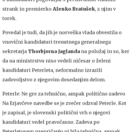
strank in premierko
Alenko Bratušek
, z njim v
torek.
Povedal je tudi, da jih je norveška vlada obvestila o
vnovični kandidaturi trenutnega generalnega
sekretarja
Thorbjorna Jaglanda
na položaj in so, ker
da na ministrstvu niso vedeli ničesar o želeni
kandidaturi Peterleta, neformalno izrazili
zadovoljstvo z njegovim dosedanjim delom.
Peterle: Ne gre za tehnično, ampak politično zadevo
Na Erjavčeve navedbe se je zvečer odzval Peterle. Kot
je zapisal, je slovenski politični vrh o njegovi
kandidaturi vedel pravočasno. Zadeva po
Peterletovem prepričanju ni bila tehnična, ampak