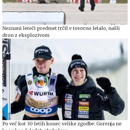
Neznani leteči predmet trčil v tovorno letalo, našli
dron z eksplozivom
Po več kot 30 letih konec velike zgodbe: Gorenja ne