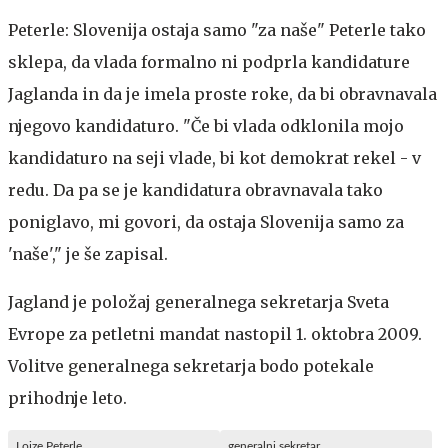
Peterle: Slovenija ostaja samo "za naše"
Peterle tako
sklepa, da vlada formalno ni podprla kandidature
Jaglanda in da je imela proste roke, da bi obravnavala
njegovo kandidaturo. "Če bi vlada odklonila mojo
kandidaturo na seji vlade, bi kot demokrat rekel - v
redu. Da pa se je kandidatura obravnavala tako
poniglavo, mi govori, da ostaja Slovenija samo za
'naše'," je še zapisal.
Jagland je položaj generalnega sekretarja Sveta
Evrope za petletni mandat nastopil 1. oktobra 2009.
Volitve generalnega sekretarja bodo potekale
prihodnje leto.
Lojze Peterle
generalni sekretar