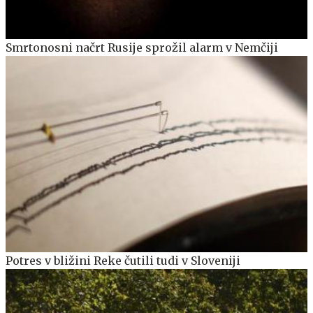
Smrtonosni načrt Rusije sprožil alarm v Nemčiji
Potres v bližini Reke čutili tudi v Sloveniji