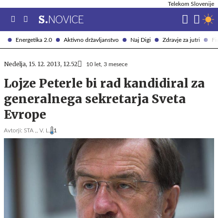
Telekom Slovenije
Energetika 2.0
Aktivno državljanstvo
Naj Digi
Zdravje za jutri
Fi
Nedelja, 15. 12. 2013, 12.52
10 let, 3 mesece
Lojze Peterle bi rad kandidiral za
generalnega sekretarja Sveta
Evrope
Avtorji:
STA ,,
V. L.
1