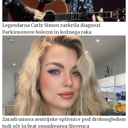
Legendarna Carly Simon razkrila diagnozi
Parkinsonove bolezni in kožnega raka
Zaradi umora avstrijske vplivnice pod drobnogledom
tudi oče in brat osumljenega Slovenca