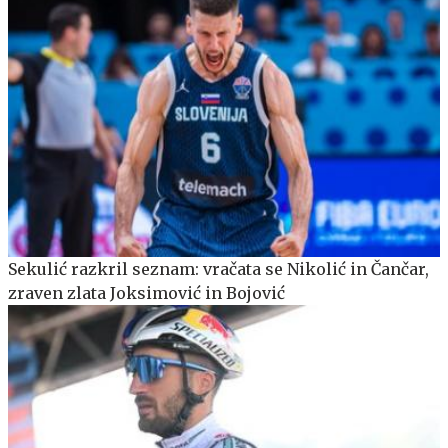
Sekulić razkril seznam: vračata se Nikolić in Čančar,
zraven zlata Joksimović in Bojović