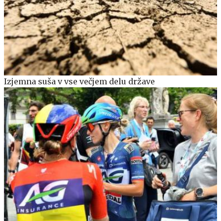
Izjemna suša v vse večjem delu države