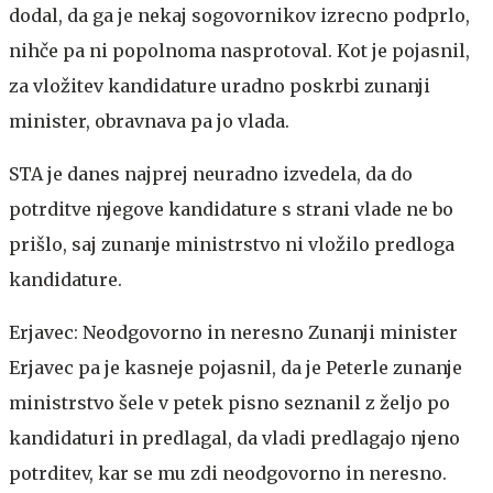
dodal, da ga je nekaj sogovornikov izrecno podprlo,
nihče pa ni popolnoma nasprotoval. Kot je pojasnil,
za vložitev kandidature uradno poskrbi zunanji
minister, obravnava pa jo vlada.
STA je danes najprej neuradno izvedela, da do
potrditve njegove kandidature s strani vlade ne bo
prišlo, saj zunanje ministrstvo ni vložilo predloga
kandidature.
Erjavec: Neodgovorno in neresno
Zunanji minister
Erjavec pa je kasneje pojasnil, da je Peterle zunanje
ministrstvo šele v petek pisno seznanil z željo po
kandidaturi in predlagal, da vladi predlagajo njeno
potrditev, kar se mu zdi neodgovorno in neresno.