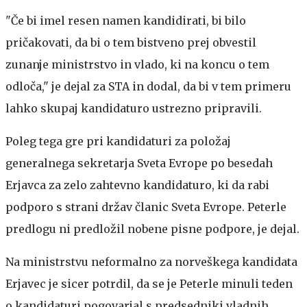
"Če bi imel resen namen kandidirati, bi bilo
pričakovati, da bi o tem bistveno prej obvestil
zunanje ministrstvo in vlado, ki na koncu o tem
odloča," je dejal za STA in dodal, da bi v tem primeru
lahko skupaj kandidaturo ustrezno pripravili.
Poleg tega gre pri kandidaturi za položaj
generalnega sekretarja Sveta Evrope po besedah
Erjavca za zelo zahtevno kandidaturo, ki da rabi
podporo s strani držav članic Sveta Evrope. Peterle
predlogu ni predložil nobene pisne podpore, je dejal.
Na ministrstvu neformalno za norveškega kandidata
Erjavec je sicer potrdil, da se je Peterle minuli teden
o kandidaturi pogovarjal s predsedniki vladnih