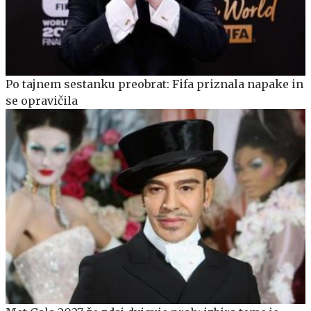
Po tajnem sestanku preobrat: Fifa priznala napake in
se opravičila