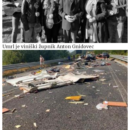
Umrl je viniški župnik Anton Gnidovec