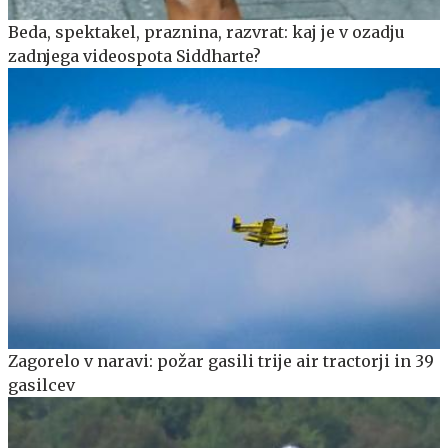
Beda, spektakel, praznina, razvrat: kaj je v ozadju
zadnjega videospota Siddharte?
Zagorelo v naravi: požar gasili trije air tractorji in 39
gasilcev