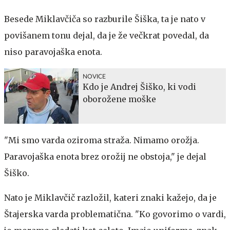
Besede Miklavčiča so razburile Šiška, ta je nato v
povišanem tonu dejal, da je že večkrat povedal, da
niso paravojaška enota.
NOVICE
Kdo je Andrej Šiško, ki vodi
oborožene moške
"Mi smo varda oziroma straža. Nimamo orožja.
Paravojaška enota brez orožij ne obstoja," je dejal
Šiško.
Nato je Miklavčič razložil, kateri znaki kažejo, da je
Štajerska varda problematična. "Ko govorimo o vardi,