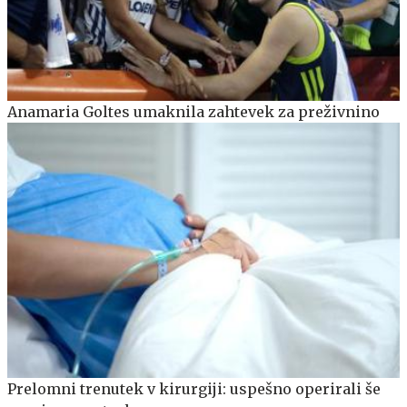
Anamaria Goltes umaknila zahtevek za preživnino
Prelomni trenutek v kirurgiji: uspešno operirali še