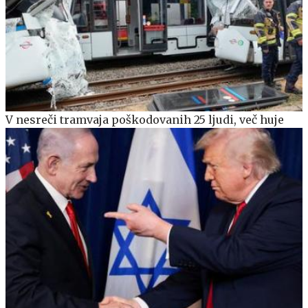
V nesreči tramvaja poškodovanih 25 ljudi, več huje