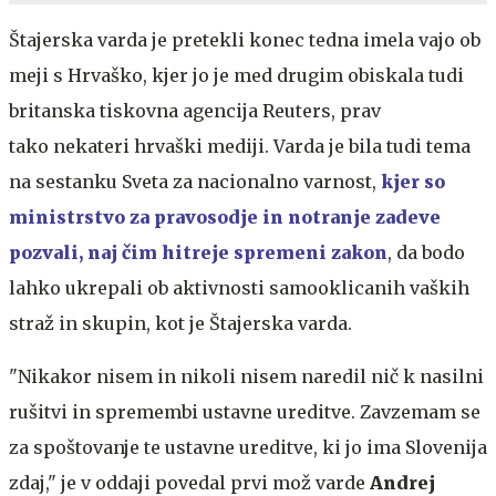
Štajerska varda je pretekli konec tedna imela vajo ob
meji s Hrvaško, kjer jo je med drugim obiskala tudi
britanska tiskovna agencija Reuters, prav
tako nekateri hrvaški mediji. Varda je bila tudi tema
na sestanku Sveta za nacionalno varnost,
kjer so
ministrstvo za pravosodje in notranje zadeve
pozvali, naj čim hitreje spremeni zakon
, da bodo
lahko ukrepali ob aktivnosti samooklicanih vaških
straž in skupin, kot je Štajerska varda.
"Nikakor nisem in nikoli nisem naredil nič k nasilni
rušitvi in spremembi ustavne ureditve. Zavzemam se
za spoštovanje te ustavne ureditve, ki jo ima Slovenija
zdaj," je v oddaji povedal prvi mož varde
Andrej