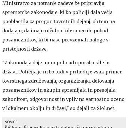
Ministrstvo za notranje zadeve že pripravlja
spremembe zakonodaje, ki bo policiji dala večja
pooblastila za pregon tovrstnih dejanj, ob tem pa
dodajajo, da imajo ničelno toleranco do pobud
posameznikov, ki bi nase prevzemali naloge v
pristojnosti države.
"Zakonodaja daje monopol nad uporabo sile le
državi. Policija je in bo tudi v prihodnje vsak primer
tovrstnega združevanja, organiziranja, delovanja
posameznikov in skupin spremljala in presojala
zakonitost, odgovornost in vpliv na varnostno oceno
v lokalnem okolju in državi," so dejali za Siol.net.
NOVICE
Šiškova Štajerska varda dobiva še gorenjsko in