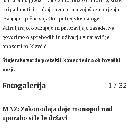
jo moramo gledati kot celoto. Imajo uniforme, znak
pripadnosti, in tukaj govorimo o vojaškem urjenju.
Izvajajo tipične vojaško-policijske naloge.
Patruljirajo, opazujejo in pripravljajo zasede. Ne
govorimo o sprehodih in uživanju v naravi," je
opozoril Miklavčič.
Štajerska varda pretekli konec tedna ob hrvaški
meji:
Fotogalerija
1
/ 32
MNZ: Zakonodaja daje monopol nad
uporabo sile le državi