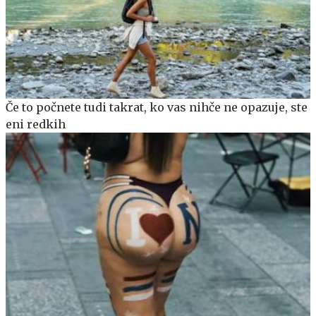
Če to počnete tudi takrat, ko vas nihče ne opazuje, ste
eni redkih