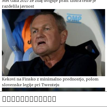
Met Gala 2027 že zdaj dviguje prah: izbira teme je
razdelila javnost
Kekovi na Finsko z minimalno prednostjo, polom
slovenske legije pri Twenteju