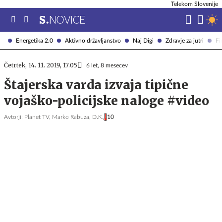
Telekom Slovenije
Energetika 2.0
Aktivno državljanstvo
Naj Digi
Zdravje za jutri
Fi
Četrtek, 14. 11. 2019, 17.05
6 let, 8 mesecev
Štajerska varda izvaja tipične
vojaško-policijske naloge #video
Avtorji:
Planet TV,
Marko Rabuza,
D.K.
10