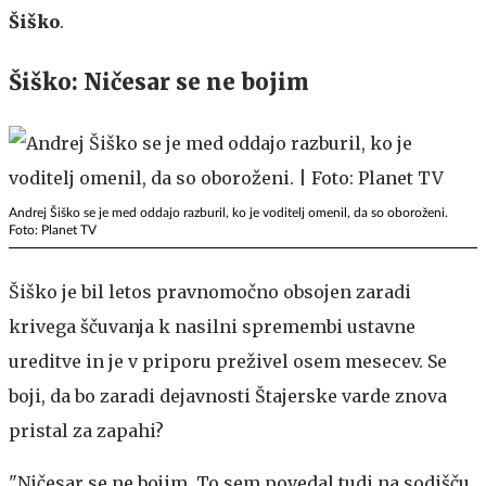
Šiško
.
Šiško: Ničesar se ne bojim
Andrej Šiško se je med oddajo razburil, ko je voditelj omenil, da so oboroženi.
Foto: Planet TV
Šiško je bil letos pravnomočno obsojen zaradi
krivega ščuvanja k nasilni spremembi ustavne
ureditve in je v priporu preživel osem mesecev. Se
boji, da bo zaradi dejavnosti Štajerske varde znova
pristal za zapahi?
"Ničesar se ne bojim. To sem povedal tudi na sodišču.