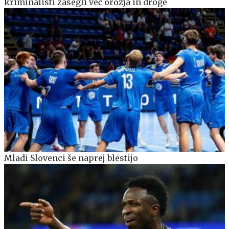
kriminalisti zasegli več orožja in droge
Mladi Slovenci še naprej blestijo