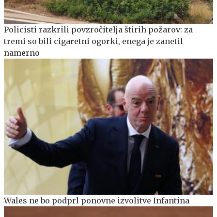
Policisti razkrili povzročitelja štirih požarov: za
tremi so bili cigaretni ogorki, enega je zanetil
namerno
Wales ne bo podprl ponovne izvolitve Infantina