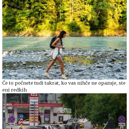
Če to počnete tudi takrat, ko vas nihče ne opazuje, ste
eni redkih