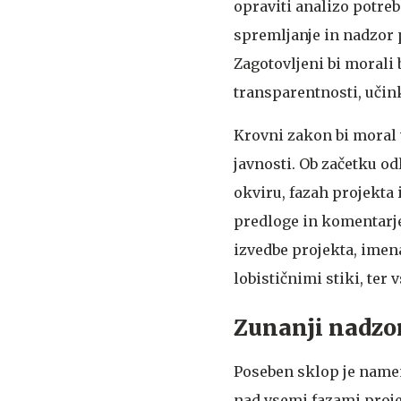
opraviti analizo potreb 
spremljanje in nadzor 
Zagotovljeni bi morali 
transparentnosti, učin
Krovni zakon bi moral 
javnosti. Ob začetku od
okviru, fazah projekta 
predloge in komentarje
izvedbe projekta, imena
lobističnimi stiki, ter
Zunanji nadzo
Poseben sklop je name
nad vsemi fazami proje