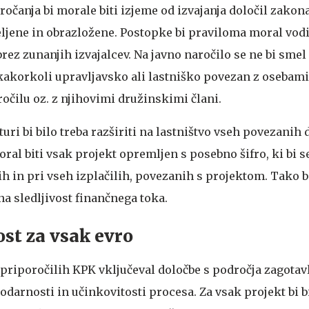
očanja bi morale biti izjeme od izvajanja določil zakon
ljene in obrazložene. Postopke bi praviloma moral vodi
rez zunanjih izvajalcev. Na javno naročilo se ne bi smel 
kakorkoli upravljavsko ali lastniško povezan z osebami
očilu oz. z njihovimi družinskimi člani.
turi bi bilo treba razširiti na lastništvo vseh povezanih 
ral biti vsak projekt opremljen s posebno šifro, ki bi s
ih in pri vseh izplačilih, povezanih s projektom. Tako bi
a sledljivost finančnega toka.
st za vsak evro
 priporočilih KPK vključeval določbe s področja zagotav
darnosti in učinkovitosti procesa. Za vsak projekt bi b