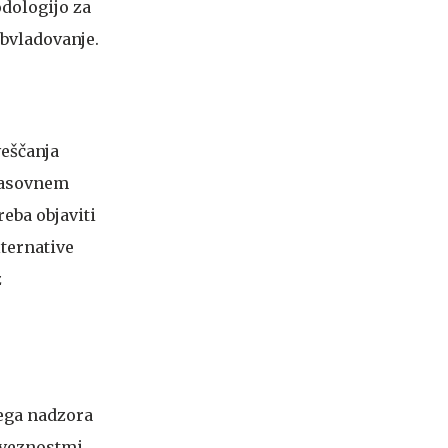
odologijo za
obvladovanje.
veščanja
 časovnem
reba objaviti
lternative
z
ega nadzora
bveznostmi