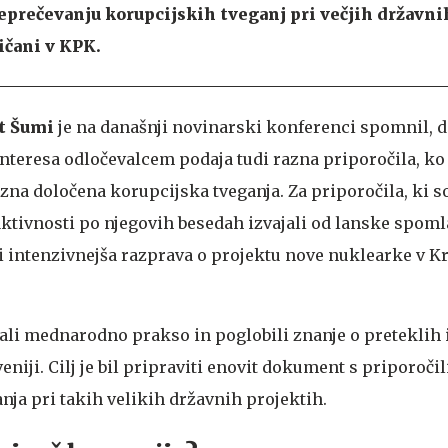
eprečevanju korupcijskih tveganj pri večjih državni
ičani v KPK.
t Šumi
je na današnji novinarski konferenci spomnil, d
interesa odločevalcem podaja tudi razna priporočila, ko
na določena korupcijska tveganja. Za priporočila, ki so
 aktivnosti po njegovih besedah izvajali od lanske spomla
ti intenzivnejša razprava o projektu nove nuklearke v 
dali mednarodno prakso in poglobili znanje o preteklih 
eniji. Cilj je bil pripraviti enovit dokument s priporočili
nja pri takih velikih državnih projektih.