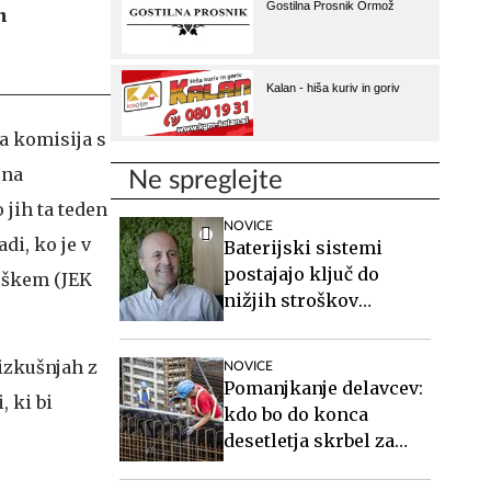
h
a komisija s
 na
Ne spreglejte
 jih ta teden
NOVICE
di, ko je v
Baterijski sistemi
postajajo ključ do
Krškem (JEK
nižjih stroškov
elektrike v podjetjih
izkušnjah z
NOVICE
Pomanjkanje delavcev:
, ki bi
kdo bo do konca
desetletja skrbel za
starejše, gradil