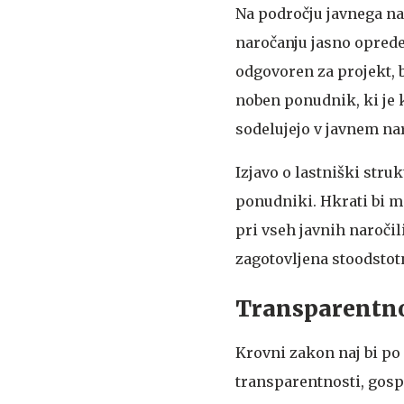
Na področju javnega nar
naročanju jasno oprede
odgovoren za projekt, b
noben ponudnik, ki je 
sodelujejo v javnem nar
Izjavo o lastniški struk
ponudniki. Hkrati bi mo
pri vseh javnih naročil
zagotovljena stoodstotn
Transparentno
Krovni zakon naj bi po
transparentnosti, gospo