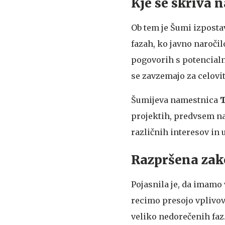
Kje se skriva n
Ob tem je Šumi izpostav
fazah, ko javno naročil
pogovorih s potencialni
se zavzemajo za celovit
Šumijeva namestnica
T
projektih, predvsem na
različnih interesov in 
Razpršena zako
Pojasnila je, da imamo 
recimo presojo vplivov 
veliko nedorečenih fa