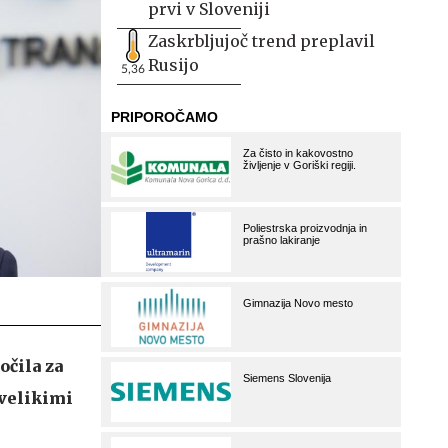
prvi v Sloveniji
Zaskrbljujoč trend preplavil
Rusijo
5,36
očila za
 velikimi