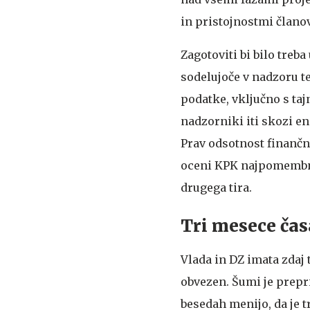
in pristojnostmi člano
Zagotoviti bi bilo treb
sodelujoče v nadzoru t
podatke, vključno s ta
nadzorniki iti skozi e
Prav odsotnost finančn
oceni KPK najpomembnej
drugega tira.
Tri mesece čas
Vlada in DZ imata zdaj 
obvezen. Šumi je prepr
besedah menijo, da je t