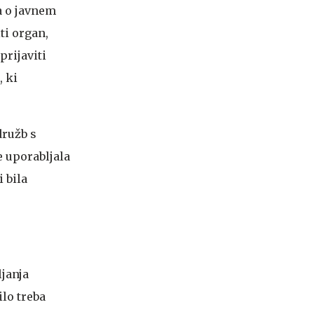
a o javnem
ti organ,
prijaviti
, ki
družb s
e uporabljala
 bila
ljanja
ilo treba