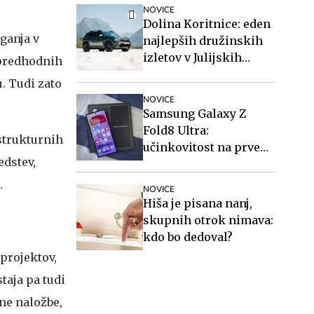
stanovanja in vozil
NOVICE
avtobuse?
Dolina Koritnice: eden
ganja v
najlepših družinskih
izletov v Julijskih
v predhodnih
Alpah
u. Tudi zato
NOVICE
Samsung Galaxy Z
Fold8 Ultra:
astrukturnih
učinkovitost na prvem
edstev,
mestu
.
NOVICE
Hiša je pisana nanj,
skupnih otrok nimava:
kdo bo dedoval?
 projektov,
taja pa tudi
ne naložbe,