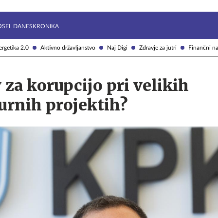
Želite prejemati e-novice?
Uživajmo pametno
OSEL DANES
KRONIKA
rgetika 2.0
Aktivno državljanstvo
Naj Digi
Zdravje za jutri
Finančni na
v za korupcijo pri velikih
urnih projektih?