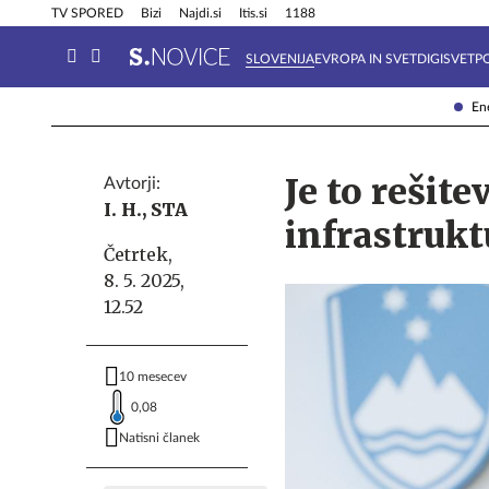
Info in obvestila
Tehnik
TV SPORED
Bizi
Najdi.si
Itis.si
1188
SLOVENIJA
EVROPA IN SVET
DIGISVET
P
Ene
Je to rešite
Avtorji:
I. H.,
STA
infrastrukt
Četrtek,
8. 5. 2025,
12.52
10 mesecev
0,08
Natisni članek