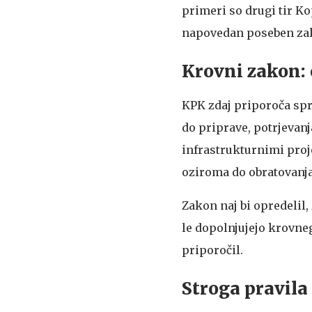
primeri so drugi tir K
napovedan poseben zak
Krovni zakon: o
KPK zdaj priporoča spr
do priprave, potrjevanj
infrastrukturnimi proj
oziroma do obratovanja 
Zakon naj bi opredelil,
le dopolnjujejo krovne
priporočil.
Stroga pravila