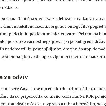
v nadzora.
a ustrezna finančna sredstva za delovanje nadzora oz. na
er članom takih nadzornih organov omogočiti vpogled v
jnimi podatki in poslovnimi skrivnostmi. Pri tem pa bi 
nake postopke varnostnega preverjanja, kot gredo držav
ih nadomestil in pomanjkljiv oz. omejen dostop do pod
ši pomanjkljivosti, ugotovljeni pri civilnem nadzoru
a za odziv
tri mesece časa, da se opredelita do priporočil, njun odz
ičan, da so priporočila komisije koristna. Na KPK po nj
renutno idealen čas za razpravo o teh priporočilih, saj g