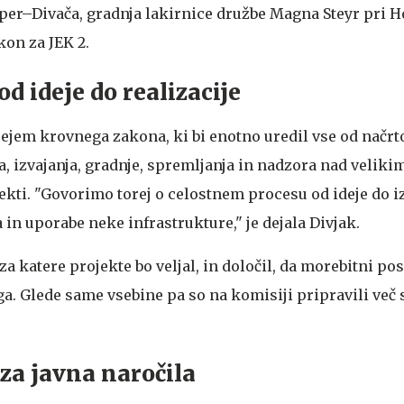
oper–Divača, gradnja lakirnice družbe Magna Steyr pri H
on za JEK 2.
d ideje do realizacije
ejem krovnega zakona, ki bi enotno uredil vse od načrt
a, izvajanja, gradnje, spremljanja in nadzora nad veliki
ekti. "Govorimo torej o celostnem procesu od ideje do i
in uporabe neke infrastrukture," je dejala Divjak.
 za katere projekte bo veljal, in določil, da morebitni p
ga. Glede same vsebine pa so na komisiji pripravili več
 za javna naročila