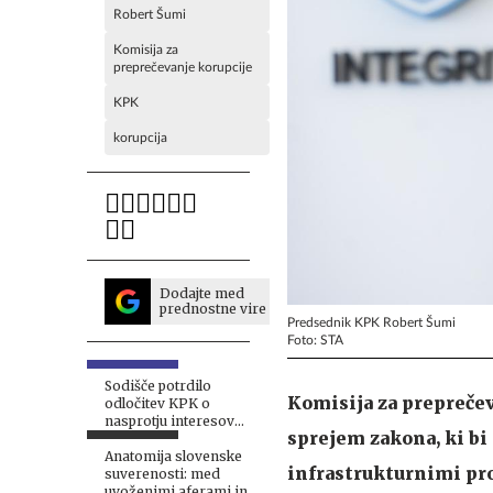
Robert Šumi
Komisija za
preprečevanje korupcije
KPK
korupcija
Dodajte med
prednostne vire
Predsednik KPK Robert Šumi
Foto: STA
Sodišče potrdilo
Komisija za preprečev
odločitev KPK o
nasprotju interesov
sprejem zakona, ki bi
Hojsa in Počivalška
Anatomija slovenske
infrastrukturnimi pro
suverenosti: med
uvoženimi aferami in