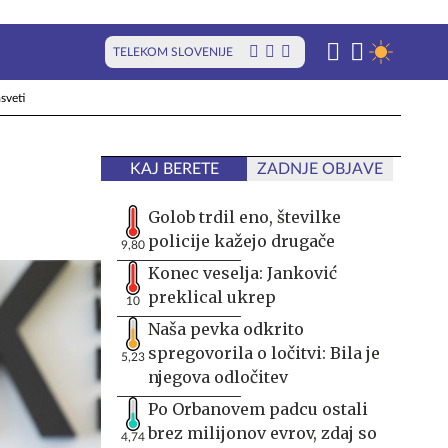
TELEKOM SLOVENIJE
sveti
KAJ BERETE
ZADNJE OBJAVE
Golob trdil eno, številke
policije kažejo drugače
9,80
Konec veselja: Janković
preklical ukrep
10
Naša pevka odkrito
spregovorila o ločitvi: Bila je
5,23
njegova odločitev
Po Orbanovem padcu ostali
brez milijonov evrov, zdaj so
4,74