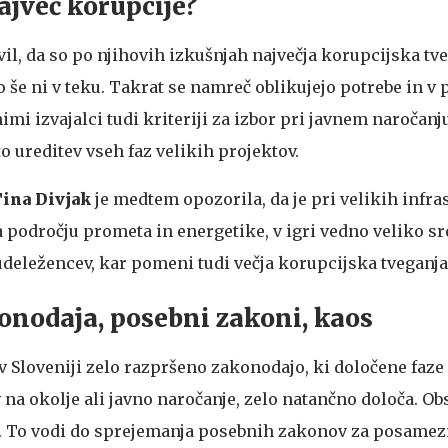
ajveč korupcije?
il, da so po njihovih izkušnjah največja korupcijska tve
o še ni v teku. Takrat se namreč oblikujejo potrebe in 
mi izvajalci tudi kriteriji za izbor pri javnem naročanj
o ureditev vseh faz velikih projektov.
ina Divjak
je medtem opozorila, da je pri velikih infr
 področju prometa in energetike, v igri vedno veliko sr
udeležencev, kar pomeni tudi večja korupcijska tveganja
nodaja, posebni zakoni, kaos
v Sloveniji zelo razpršeno zakonodajo, ki določene faze
na okolje ali javno naročanje, zelo natančno določa. Obs
z. To vodi do sprejemanja posebnih zakonov za posamez