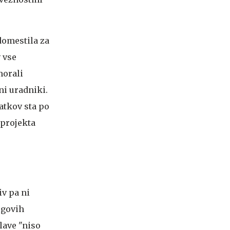
domestila za
 vse
morali
ni uradniki.
atkov sta po
 projekta
iv pa ni
egovih
lave "niso