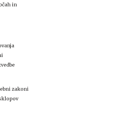
očah in
ovanja
mi
zvedbe
osebni zakoni
 sklopov