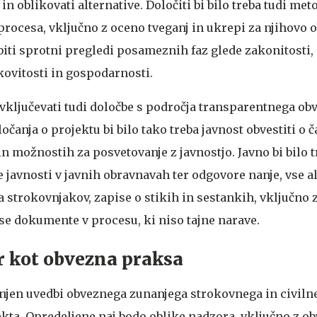
in oblikovati alternative. Določiti bi bilo treba tudi met
procesa, vključno z oceno tveganj in ukrepi za njihovo 
biti sprotni pregledi posameznih faz glede zakonitosti,
kovitosti in gospodarnosti.
vključevati tudi določbe s področja transparentnega ob
ločanja o projektu bi bilo tako treba javnost obvestiti o
in možnostih za posvetovanje z javnostjo. Javno bi bilo t
 javnosti v javnih obravnavah ter odgovore nanje, vse a
 strokovnjakov, zapise o stikih in sestankih, vključno 
 vse dokumente v procesu, ki niso tajne narave.
r kot obvezna praksa
njen uvedbi obveznega zunanjega strokovnega in civiln
kta. Opredeljene naj bodo oblike nadzora, vključno z o