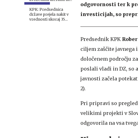
odgovornosti ter k pr
domačo gnilobo
KPK: Predsednica
investicijah, so prepr
države prejela nakit v
vrednosti skoraj 35
tisoč evrov. To je treba
urediti.
Predsednik KPK
Rober
ciljem zaščite javnega 
določenem področju zaz
poslali vladi in DZ, so
javnosti začela poteka
2).
Pri pripravi so pregle
velikimi projekti v Slov
odgovorila na vsa tvega