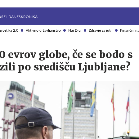
Želite prejemati e-novice?
Uživajmo pametno
OSEL DANES
KRONIKA
rgetika 2.0
Aktivno državljanstvo
Naj Digi
Zdravje za jutri
Finančni na
 evrov globe, če se bodo s
zili po središču Ljubljane?