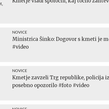
Kmetje vladi sporočili, kaj točno zahte
NOVICE
Ministrica Šinko: Dogovor s kmeti je 
#video
NOVICE
Kmetje zavzeli Trg republike, policija i
posebno opozorilo #foto #video