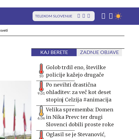
TELEKOM SLOVENIJE
sveti
KAJ BERETE
ZADNJE OBJAVE
Golob trdil eno, številke
policije kažejo drugače
10
Po nevihti drastična
ohladitev: za več kot deset
9,01
stopinj Celzija #animacija
Velika sprememba: Domen
in Nika Prevc ter drugi
6,06
Slovenci dobili proste roke
Oglasil se je Stevanović,