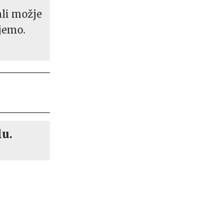
li možje
jemo.
lu.