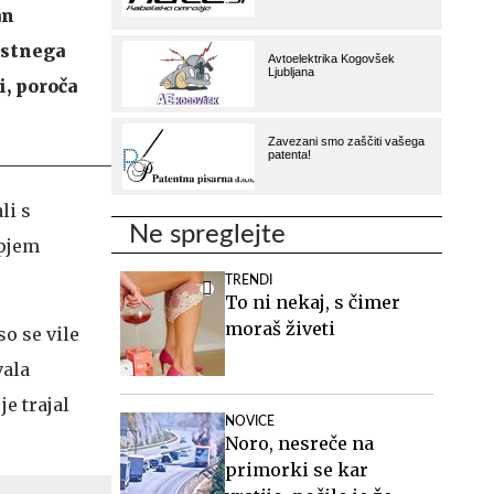
an
estnega
i, poroča
li s
Ne spreglejte
opjem
TRENDI
To ni nekaj, s čimer
moraš živeti
so se vile
vala
je trajal
NOVICE
Noro, nesreče na
primorki se kar