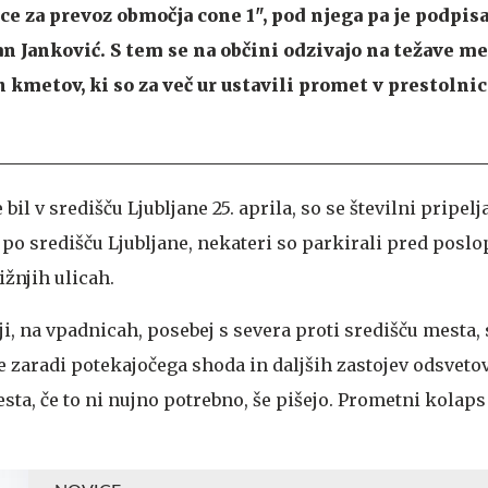
ce za prevoz območja cone 1", pod njega pa je podpis
an Janković. S tem se na občini odzivajo na težave m
 kmetov, ki so za več ur ustavili promet v prestolnic
bil v središču Ljubljane 25. aprila, so se številni pripelja
li po središču Ljubljane, nekateri so parkirali pred posl
ižnjih ulicah.
ji, na vpadnicah, posebej s severa proti središču mesta, 
je zaradi potekajočega shoda in daljših zastojev odsveto
sta, če to ni nujno potrebno, še pišejo. Prometni kolaps 