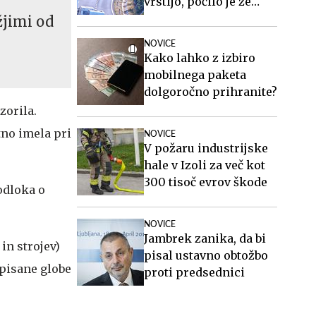
vrstijo, počilo je že
četrtič #foto
žjimi od
NOVICE
Kako lahko z izbiro
mobilnega paketa
dolgoročno prihranite?
zorila.
tno imela pri
NOVICE
V požaru industrijske
hale v Izoli za več kot
300 tisoč evrov škode
odloka o
NOVICE
Jambrek zanika, da bi
in strojev)
pisal ustavno obtožbo
pisane globe
proti predsednici