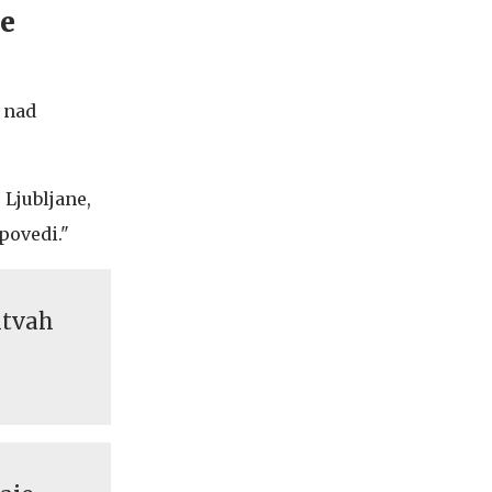
je
o nad
 Ljubljane,
povedi."
itvah