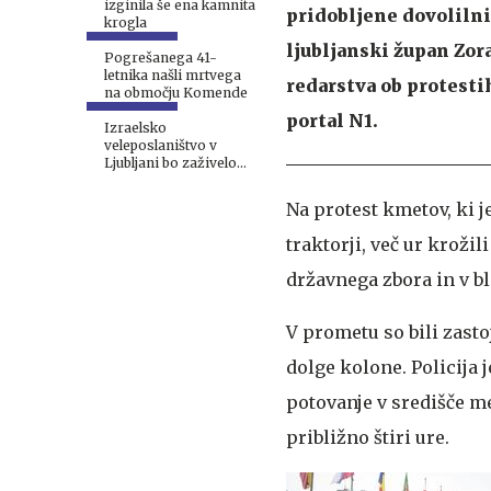
izginila še ena kamnita
pridobljene dovolilni
krogla
ljubljanski župan Zor
Pogrešanega 41-
letnika našli mrtvega
redarstva ob protestih
na območju Komende
portal N1.
Izraelsko
veleposlaništvo v
Ljubljani bo zaživelo
septembra
Na protest kmetov, ki je 
traktorji, več ur kroži
državnega zbora in v bl
V prometu so bili zasto
dolge kolone. Policija 
potovanje v središče me
približno štiri ure.