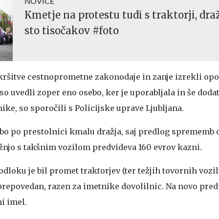
NOVICE
Kmetje na protestu tudi s traktorji, dra
sto tisočakov #foto
i kršitve cestnoprometne zakonodaje in zanje izrekli opo
o uvedli zoper eno osebo, ker je uporabljala in še doda
ike, so sporočili s Policijske uprave Ljubljana.
 bo po prestolnici kmalu dražja, saj predlog sprememb 
žnjo s takšnim vozilom predvideva 160 evrov kazni.
dloku je bil promet traktorjev (ter težjih tovornih vozil 
repovedan, razen za imetnike dovolilnic. Na novo pred
ni imel.