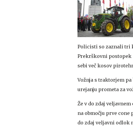
Policisti so zaznali tr
Prekrškovni postopek s
sebi več kosov pirotehn
Vožnja s traktorjem pa
urejanju prometa za vo
Že v do zdaj veljavnem o
na območju prve cone p
do zdaj veljavni odlok 