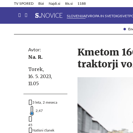
Info in obvestila
Tehnik
TV SPORED
Bizi
Najdi.si
Itis.si
1188
SLOVENIJA
EVROPA IN SVET
DIGISVET
P
Ene
Kmetom 160
Avtor:
Na. R.
traktorji vo
Torek,
16. 5. 2023,
11.05
3 leta, 2 meseca
2,47
45
Natisni članek