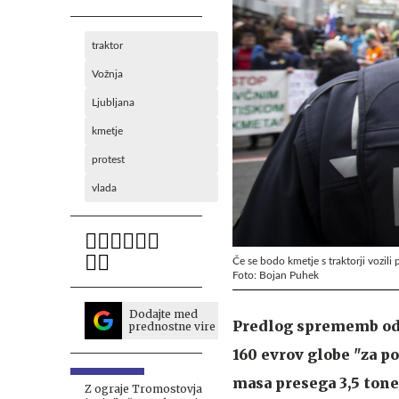
traktor
Vožnja
Ljubljana
kmetje
protest
vlada
Če se bodo kmetje s traktorji vozili 
Foto: Bojan Puhek
Dodajte med
Predlog sprememb odl
prednostne vire
160 evrov globe "za p
masa presega 3,5 tone,
Z ograje Tromostovja