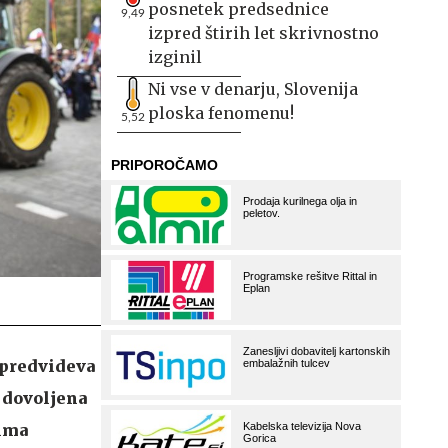
posnetek predsednice
9,49
izpred štirih let skrivnostno
izginil
Ni vse v denarju, Slovenija
ploska fenomenu!
5,52
 predvideva
a dovoljena
nima