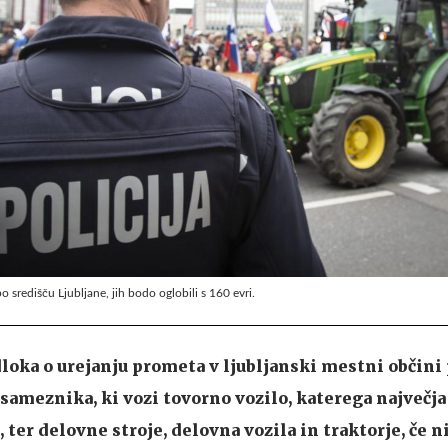
po središču Ljubljane, jih bodo oglobili s 160 evri.
oka o urejanju prometa v ljubljanski mestni občini
osameznika, ki vozi tovorno vozilo, katerega največj
 ter delovne stroje, delovna vozila in traktorje, če 