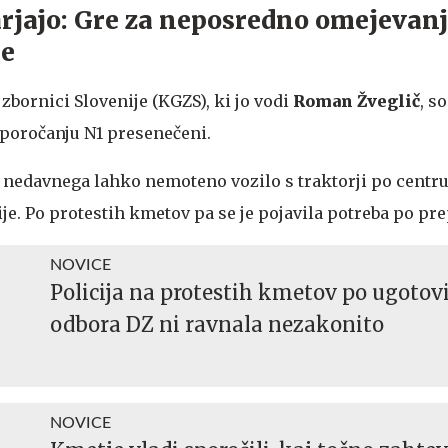
rjajo: Gre za neposredno omejevan
ce
bornici Slovenije (KGZS), ki jo vodi
Roman Žveglič
, s
oročanju N1 presenečeni.
do nedavnega lahko nemoteno vozilo s traktorji po centru
e. Po protestih kmetov pa se je pojavila potreba po pre
NOVICE
Policija na protestih kmetov po ugotov
odbora DZ ni ravnala nezakonito
NOVICE