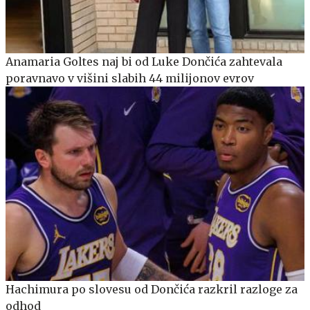
Anamaria Goltes naj bi od Luke Dončića zahtevala
poravnavo v višini slabih 44 milijonov evrov
Hachimura po slovesu od Dončića razkril razloge za
odhod