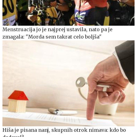
Menstruacija jo je najprej ustavila, nato pa je
zmagala: "Morda sem takrat celo boljša"
Hiša je pisana nanj, skupnih otrok nimava: kdo bo