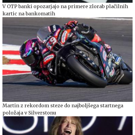
V OTP banki opozarjajo na primere zlorab plačilnih
kartic na bankomatih
Martin z rekordom steze do najboljšega startnega
položaja v Silverstonu