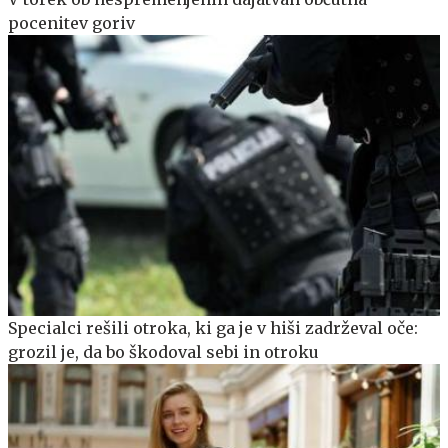
pocenitev goriv
Specialci rešili otroka, ki ga je v hiši zadrževal oče:
grozil je, da bo škodoval sebi in otroku