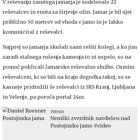
V reševanju zasutega jamarja je sodelovalo 22
reševalcev in enota za širjenje ožin. Jamar je bil ujet
približno 50 metrov od vhoda v jamo in je lahko
komuniciral z reševalci.
Najprej so jamarja skušali sami rešiti kolegi, a ko jim
zaradi stalnega rušenja kamenja to ni uspelo, so na
pomoč poklicali Jamarsko reševalno službo. Osmim
reševalcem, ki so bili na kraju dogodka takoj, so se
kasneje pridružili še reševalci iz JRS Kranj, Ljubljana
in Velenje, pa poroča portal 24ur.
TRENDI
Nemški zvezdnik navdušen nad
Postojnsko jamo #video