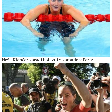
Neža Klančar zaradi bolezni z zamudo v Pariz