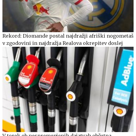
Rekord: Diomande postal najdražji afriški nogometaš
v zgodovini in najdražja Realova okrepitev doslej
V torek ob nespremenjenih dajatvah občutna