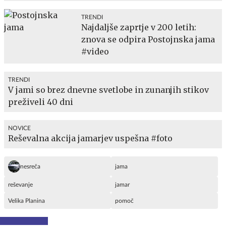
TRENDI
Najdaljše zaprtje v 200 letih:
znova se odpira Postojnska jama
#video
TRENDI
V jami so brez dnevne svetlobe in zunanjih stikov
preživeli 40 dni
NOVICE
Reševalna akcija jamarjev uspešna #foto
nesreča
jama
reševanje
jamar
Velika Planina
pomoč