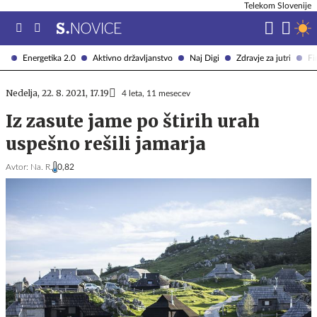
Telekom Slovenije
Energetika 2.0
Aktivno državljanstvo
Naj Digi
Zdravje za jutri
Fi
Nedelja, 22. 8. 2021, 17.19
4 leta, 11 mesecev
Iz zasute jame po štirih urah
uspešno rešili jamarja
Avtor:
Na. R.
0,82