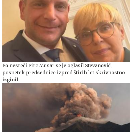
Po nesreči Pirc Musar se je oglasil Stevanović,
posnetek predsednice izpred štirih let skrivnostno
izginil