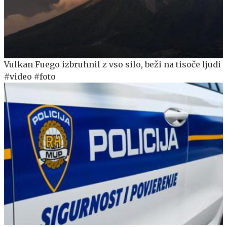
Vulkan Fuego izbruhnil z vso silo, beži na tisoče ljudi
#video #foto