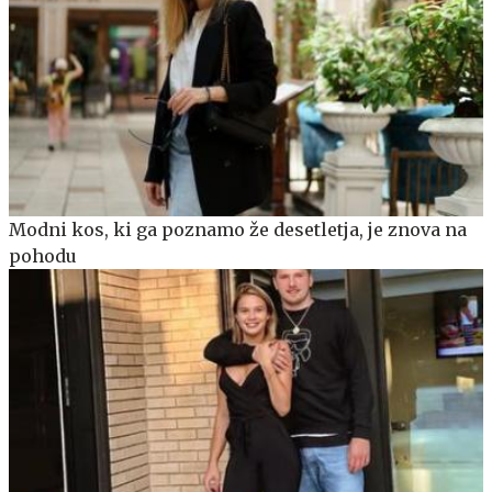
Modni kos, ki ga poznamo že desetletja, je znova na
pohodu