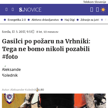
Telekom Slovenije
Energetika 2.0
Aktivno državljanstvo
Naj Digi
Zdravje za jutri
Fi
Sreda, 17. 5. 2017, 9.53
8 let, 10 mesecev
Gasilci po požaru na Vrhniki:
Tega ne bomo nikoli pozabili
#foto
Avtor:
Aleksander Kolednik
6,80