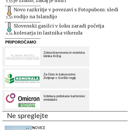
je znano, zakaj je umrl
5,10
Novo razkritje v povezavi s Fotopubom: sledi
vodijo na Islandijo
5,50
Slovenski gasilci v šoku zaradi početja
kolesarja in lastnika vikenda
4,56
Ne spreglejte
NOVICE