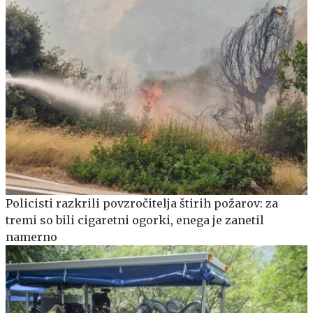
Policisti razkrili povzročitelja štirih požarov: za
tremi so bili cigaretni ogorki, enega je zanetil
namerno