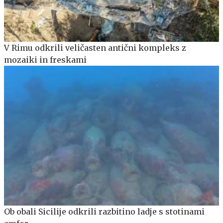
V Rimu odkrili veličasten antični kompleks z
mozaiki in freskami
Ob obali Sicilije odkrili razbitino ladje s stotinami