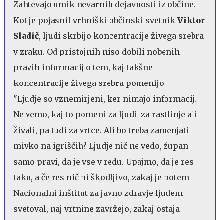
Zahtevajo umik nevarnih dejavnosti iz občine.
Kot je pojasnil vrhniški občinski svetnik
Viktor
Sladič
, ljudi skrbijo koncentracije živega srebra
v zraku. Od pristojnih niso dobili nobenih
pravih informacij o tem, kaj takšne
koncentracije živega srebra pomenijo.
"Ljudje so vznemirjeni, ker nimajo informacij.
Ne vemo, kaj to pomeni za ljudi, za rastlinje ali
živali, pa tudi za vrtce. Ali bo treba zamenjati
mivko na igriščih? Ljudje nič ne vedo, župan
samo pravi, da je vse v redu. Upajmo, da je res
tako, a če res nič ni škodljivo, zakaj je potem
Nacionalni inštitut za javno zdravje ljudem
svetoval, naj vrtnine zavržejo, zakaj ostaja