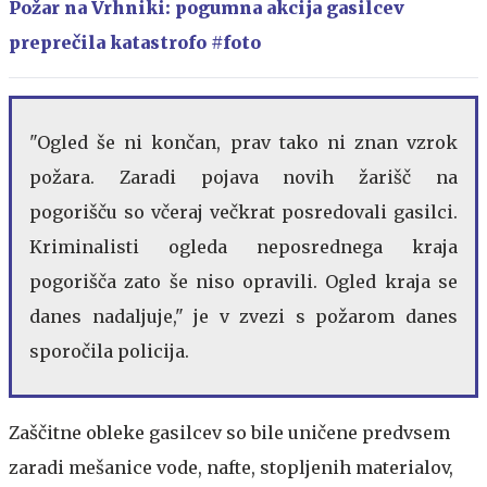
Požar na Vrhniki: pogumna akcija gasilcev
preprečila katastrofo #foto
"Ogled še ni končan, prav tako ni znan vzrok
požara. Zaradi pojava novih žarišč na
pogorišču so včeraj večkrat posredovali gasilci.
Kriminalisti ogleda neposrednega kraja
pogorišča zato še niso opravili. Ogled kraja se
danes nadaljuje," je v zvezi s požarom danes
sporočila policija.
Zaščitne obleke gasilcev so bile uničene predvsem
zaradi mešanice vode, nafte, stopljenih materialov,