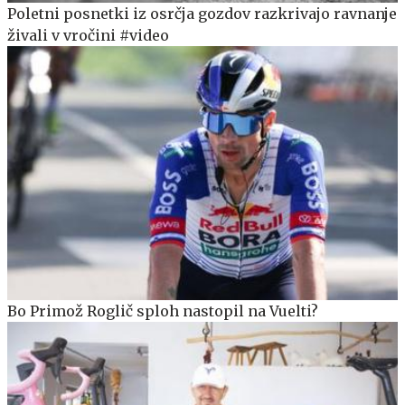
Poletni posnetki iz osrčja gozdov razkrivajo ravnanje
živali v vročini #video
Bo Primož Roglič sploh nastopil na Vuelti?