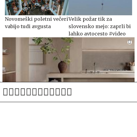
Novomeški poletni večeri
Velik požar tik za
vabijo tudi avgusta
slovensko mejo: zaprli bi
lahko avtocesto #video
Keramične ploščice za kuhinjo: kako izbrati prave