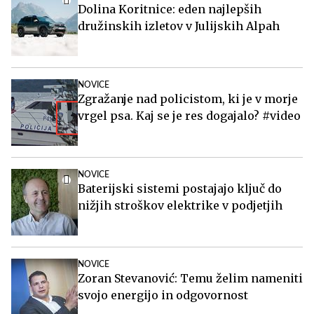
Dolina Koritnice: eden najlepših
družinskih izletov v Julijskih Alpah
NOVICE
Zgražanje nad policistom, ki je v morje
vrgel psa. Kaj se je res dogajalo? #video
NOVICE
Baterijski sistemi postajajo ključ do
nižjih stroškov elektrike v podjetjih
NOVICE
Zoran Stevanović: Temu želim nameniti
svojo energijo in odgovornost