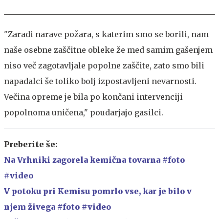
"Zaradi narave požara, s katerim smo se borili, nam
naše osebne zaščitne obleke že med samim gašenjem
niso več zagotavljale popolne zaščite, zato smo bili
napadalci še toliko bolj izpostavljeni nevarnosti.
Večina opreme je bila po končani intervenciji
popolnoma uničena," poudarjajo gasilci.
Preberite še:
Na Vrhniki zagorela kemična tovarna #foto
#video
V potoku pri Kemisu pomrlo vse, kar je bilo v
njem živega #foto #video