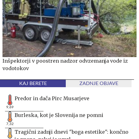
Inšpektorji v poostren nadzor odvzemanja vode iz
vodotokov
KAJ BERETE
ZADNJE OBJAVE
Predor in dača Pirc Musarjeve
9,69
Burleska, kot je Slovenija ne pomni
7,32
Tragični zadnji dnevi "boga estetike": končno