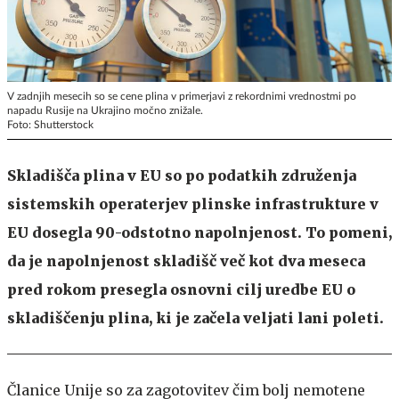
V zadnjih mesecih so se cene plina v primerjavi z rekordnimi vrednostmi po
napadu Rusije na Ukrajino močno znižale.
Foto: Shutterstock
Skladišča plina v EU so po podatkih združenja
sistemskih operaterjev plinske infrastrukture v
EU dosegla 90-odstotno napolnjenost. To pomeni,
da je napolnjenost skladišč več kot dva meseca
pred rokom presegla osnovni cilj uredbe EU o
skladiščenju plina, ki je začela veljati lani poleti.
Članice Unije so za zagotovitev čim bolj nemotene