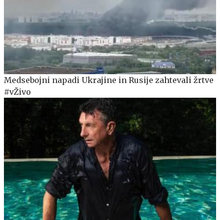
Medsebojni napadi Ukrajine in Rusije zahtevali žrtve
#vŽivo