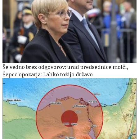
Še vedno brez odgovorov: urad predsednice molči,
Šepec opozarja: Lahko tožijo državo