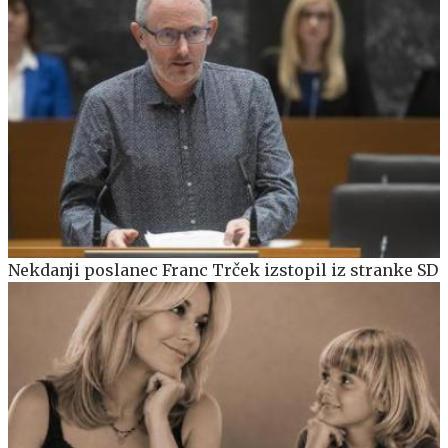
Nekdanji poslanec Franc Trček izstopil iz stranke SD