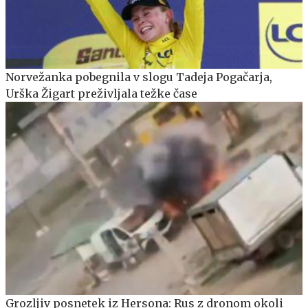
Norvežanka pobegnila v slogu Tadeja Pogačarja,
Urška Žigart preživljala težke čase
Grozljiv posnetek iz Hersona: Rus z dronom okoli