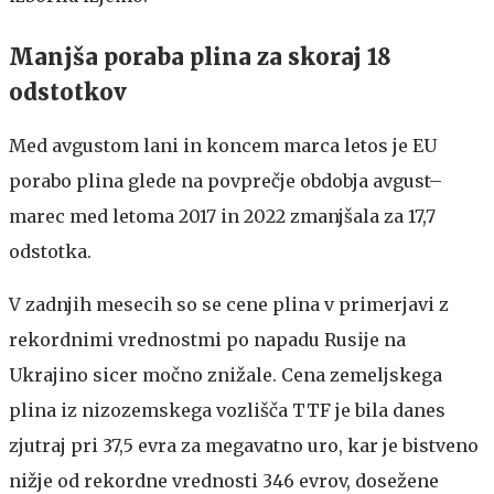
Manjša poraba plina za skoraj 18
odstotkov
Med avgustom lani in koncem marca letos je EU
porabo plina glede na povprečje obdobja avgust–
marec med letoma 2017 in 2022 zmanjšala za 17,7
odstotka.
V zadnjih mesecih so se cene plina v primerjavi z
rekordnimi vrednostmi po napadu Rusije na
Ukrajino sicer močno znižale. Cena zemeljskega
plina iz nizozemskega vozlišča TTF je bila danes
zjutraj pri 37,5 evra za megavatno uro, kar je bistveno
nižje od rekordne vrednosti 346 evrov, dosežene