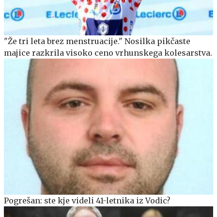
"Že tri leta brez menstruacije." Nosilka pikčaste
majice razkrila visoko ceno vrhunskega kolesarstva.
Pogrešan: ste kje videli 41-letnika iz Vodic?