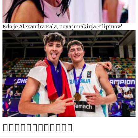
Kdo je Alexandra Eala, nova junakinja Filipinov?
Dva obraza zlate slovenske generacije