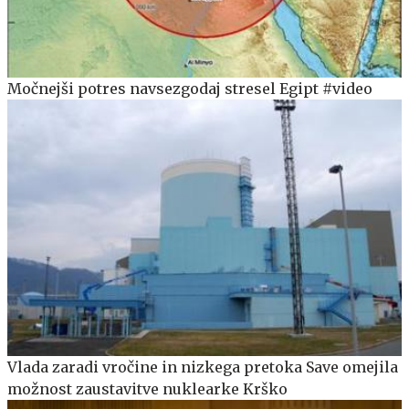
Močnejši potres navsezgodaj stresel Egipt #video
Vlada zaradi vročine in nizkega pretoka Save omejila
možnost zaustavitve nuklearke Krško