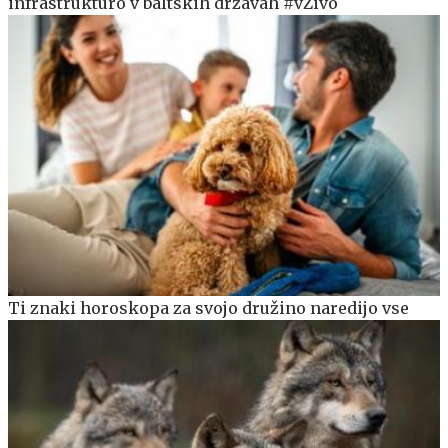
infrastrukturo v baltskih državah #vŽivo
Ti znaki horoskopa za svojo družino naredijo vse