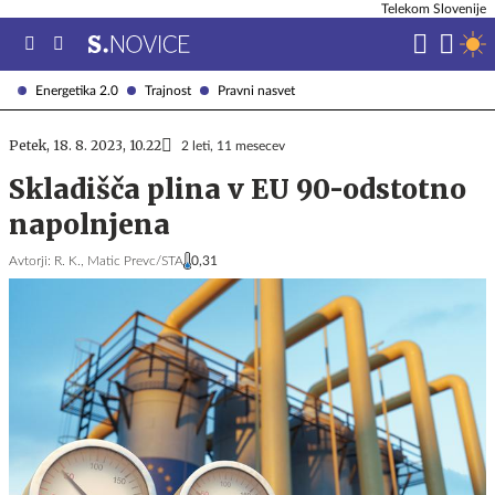
Telekom Slovenije
Energetika 2.0
Trajnost
Pravni nasvet
Petek, 18. 8. 2023, 10.22
2 leti, 11 mesecev
Skladišča plina v EU 90-odstotno
napolnjena
Avtorji:
R. K.,
Matic Prevc/STA
0,31