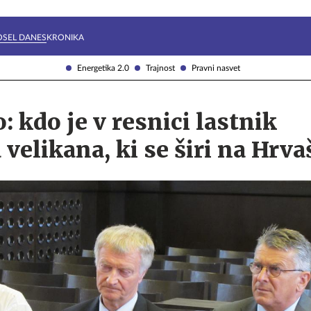
Želite prejemati e-novice?
Uživajmo pametno
OSEL DANES
KRONIKA
Energetika 2.0
Trajnost
Pravni nasvet
 kdo je v resnici lastnik
 velikana, ki se širi na Hrv