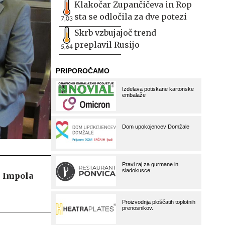
Klakočar Zupančičeva in Rop
sta se odločila za dve potezi
7,03
Skrb vzbujajoč trend
preplavil Rusijo
5,64
i Impola