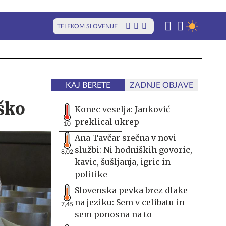
TELEKOM SLOVENIJE
KAJ BERETE
ZADNJE OBJAVE
aško
Konec veselja: Janković
preklical ukrep
10
Ana Tavčar srečna v novi
službi: Ni hodniških govoric,
8,02
kavic, šušljanja, igric in
politike
Slovenska pevka brez dlake
na jeziku: Sem v celibatu in
7,45
sem ponosna na to