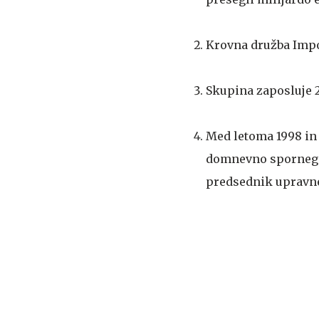
Krovna družba Impol
Skupina zaposluje 2.
Med letoma 1998 in
domnevno spornega l
predsednik upravne