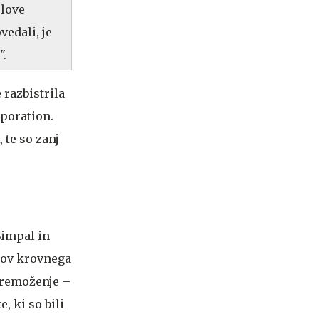
olove
edali, je
".
 razbistrila
rporation.
 te so zanj
Simpal in
tkov krovnega
 premoženje –
, ki so bili