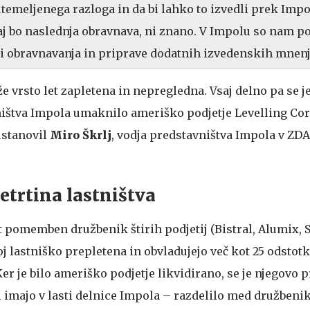
o utemeljenega razloga in da bi lahko to izvedli prek Imp
j bo naslednja obravnava, ni znano. V Impolu so nam pov
i obravnavanja in priprave dodatnih izvedenskih mnenj
že vrsto let zapletena in nepregledna. Vsaj delno pa se je
stništva Impola umaknilo ameriško podjetje Levelling Co
ustanovil
Miro Škrlj
, vodja predstavništva Impola v ZDA,
četrtina lastništva
let pomemben družbenik štirih podjetij (Bistral, Alumix, 
oj lastniško prepletena in obvladujejo več kot 25 odsto
er je bilo ameriško podjetje likvidirano, se je njegovo
ki imajo v lasti delnice Impola – razdelilo med družbenike