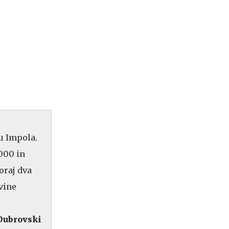
u Impola.
000 in
oraj dva
vine
Dubrovski