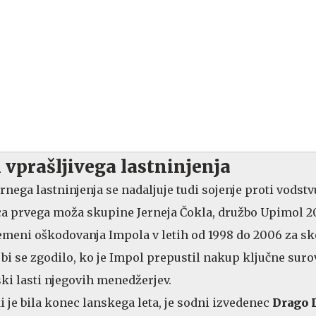
i vprašljivega lastninjenja
ega lastninjenja se nadaljuje tudi sojenje proti vodstv
ica prvega moža skupine Jerneja Čokla, družbo Upimol 2
emeni oškodovanja Impola v letih od 1998 do 2006 za sk
 bi se zgodilo, ko je Impol prepustil nakup ključne suro
nski lasti njegovih menedžerjev.
i je bila konec lanskega leta, je sodni izvedenec
Drago 