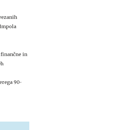
ovezanih
a Impola
 finančne in
eb.
terega 90-