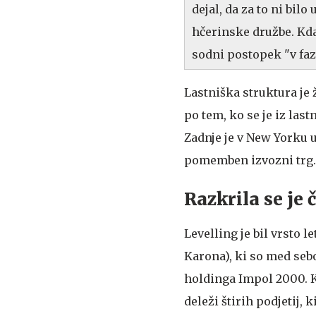
dejal, da za to ni bil
hčerinske družbe. Kda
sodni postopek "v faz
Lastniška struktura je 
po tem, ko se je iz la
Zadnje je v New Yorku 
pomemben izvozni trg.
Razkrila se je 
Levelling je bil vrsto 
Karona), ki so med seb
holdinga Impol 2000. K
deleži štirih podjetij, 