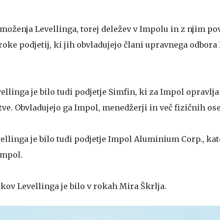
moženja Levellinga, torej deležev v Impolu in z njim p
v roke podjetij, ki jih obvladujejo člani upravnega odbor
llinga je bilo tudi podjetje Simfin, ki za Impol opravlja
ve. Obvladujejo ga Impol, menedžerji in več fizičnih os
llinga je bilo tudi podjetje Impol Aluminium Corp., ka
 Impol.
kov Levellinga je bilo v rokah Mira Škrlja.