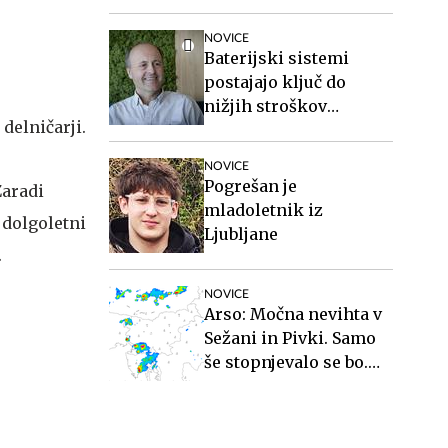
NOVICE
Baterijski sistemi
postajajo ključ do
nižjih stroškov
 delničarji.
elektrike v podjetjih
NOVICE
Pogrešan je
Zaradi
mladoletnik iz
 dolgoletni
Ljubljane
.
NOVICE
Arso: Močna nevihta v
Sežani in Pivki. Samo
še stopnjevalo se bo.
#animacija