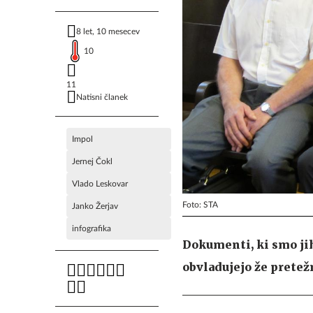
8 let, 10 mesecev
10
11
Natisni članek
Impol
Jernej Čokl
Vlado Leskovar
Foto: STA
Janko Žerjav
infografika
Dokumenti, ki smo jih
obvladujejo že pretež