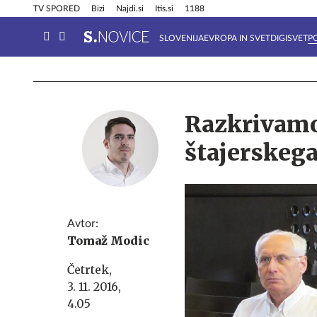
Info in obvestila
Tehnik
TV SPORED
Bizi
Najdi.si
Itis.si
1188
SLOVENIJA
EVROPA IN SVET
DIGISVET
P
Razkrivamo:
štajerskega
Avtor:
Tomaž Modic
Četrtek,
3. 11. 2016,
4.05