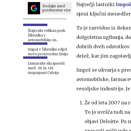
Največji lastniki
Impol
Dodajte med
prednostne vire
njeni ključni menedžer
To je razvidno iz dokum
Štajerski velikan prek
Šibenika v
dolgoletna ugibanja, da
avtomobilsko in
letalsko industrijo
dobrih dveh odstotkov 
Impol v Šibeniku odprl
novo proizvodno linijo
delež, kar jim zagotavl
Januarske skrajnosti:
med -16 in +16
Impol se ukvarja s pred
stopinjami Celzija
avtomobilske, farmacev
vesoljske industrije. 
Že od leta 2007 na 
To jo uvršča tudi na
objavi Deloitte. Po
presegli milijardo 