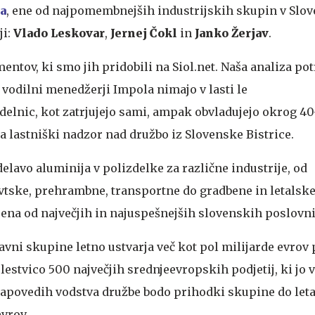
a
, ene od najpomembnejših industrijskih skupin v Slove
ji:
Vlado Leskovar
,
Jernej Čokl
in
Janko Žerjav
.
entov, ki smo jih pridobili na Siol.net. Naša analiza pot
 vodilni menedžerji Impola nimajo v lasti le
delnic, kot zatrjujejo sami, ampak obvladujejo okrog 40
ja lastniški nadzor nad družbo iz Slovenske Bistrice.
elavo aluminija v polizdelke za različne industrije, od
tske, prehrambne, transportne do gradbene in letalske
Je ena od največjih in najuspešnejših slovenskih poslov
ravni skupine letno ustvarja več kot pol milijarde evrov
 lestvico 500 največjih srednjeevropskih podjetij, ki jo 
 napovedih vodstva družbe bodo prihodki skupine do let
evrov.