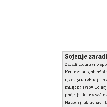
Sojenje zarad
Zaradi domnevno sporn
Kot je znano, obtožn
njenega direktorja br
milijona evrov. To naj
podjetju, ki je v veči
Na zadnji obravnavi, k