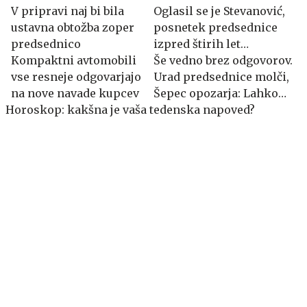
V pripravi naj bi bila
Oglasil se je Stevanović,
ustavna obtožba zoper
posnetek predsednice
predsednico
izpred štirih let
Kompaktni avtomobili
skrivnostno izginil
Še vedno brez odgovorov.
vse resneje odgovarjajo
Urad predsednice molči,
na nove navade kupcev
Šepec opozarja: Lahko
Horoskop: kakšna je vaša tedenska napoved?
tožijo državo.