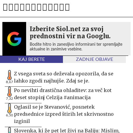
Izberite Siol.net za svoj
prednostni vir na Googlu.
Bodite hitro in zanesljivo informirani ter spremljajte
aktualne in zanimive vsebine.
KAJ BERETE
ZADNJE OBJAVE
Z vsega sveta so deževala opozorila, da se
lahko zgodi najhujše. Zdaj se je.
8,67
Po nevihti drastična ohladitev: za več kot
deset stopinj Celzija #animacija
7,32
Oglasil se je Stevanović, posnetek
predsednice izpred štirih let skrivnostno
6,50
izginil
Slovenka, ki že pet let živi na Baliju: Mislim,