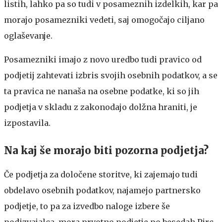
listih, lahko pa so tudi v posameznih izdelkih, kar pa
morajo posamezniki vedeti, saj omogočajo ciljano
oglaševanje.
Posamezniki imajo z novo uredbo tudi pravico od
podjetij zahtevati izbris svojih osebnih podatkov, a se
ta pravica ne nanaša na osebne podatke, ki so jih
podjetja v skladu z zakonodajo dolžna hraniti, je
izpostavila.
Na kaj še morajo biti pozorna podjetja?
Če podjetja za določene storitve, ki zajemajo tudi
obdelavo osebnih podatkov, najamejo partnersko
podjetje, to pa za izvedbo naloge izbere še
podizvajalca, mora prvotno podjetje po besedah Pirc