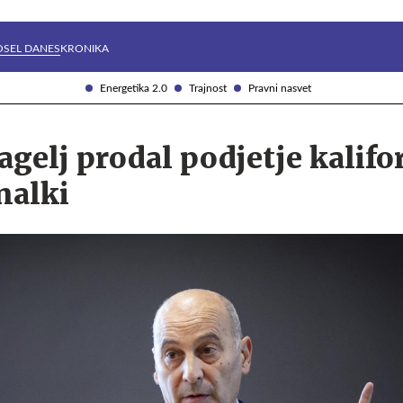
Želite prejemati e-novice?
Uživajmo pametno
OSEL DANES
KRONIKA
Energetika 2.0
Trajnost
Pravni nasvet
gelj prodal podjetje kalifo
nalki