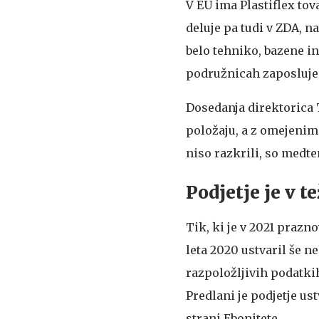
V EU ima Plastiflex to
deluje pa tudi v ZDA, n
belo tehniko, bazene i
podružnicah zaposluje v
Dosedanja direktorica 
položaju, a z omejenimi
niso razkrili, so medt
Podjetje je v t
Tik, ki je v 2021 prazn
leta 2020 ustvaril še n
razpoložljivih podatkih
Predlani je podjetje ust
strani Ebonitete.