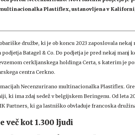
multinacionalka Plastiflex, ustanovljena v Kalifornij
 kobariške družbe, ki je ob koncu 2023 zaposlovala nekaj 
 podjetja Batagel & Co. Do podjetja je pred nekaj manj k
revzemom cerkljanskega holdinga Certa, s katerim je pos
arskega centra Cerkno.
ormacijah Necenzurirano multinacionalka Plastiflex. Gre
ji, ki ima zdaj sedež v belgijskem Beringenu. Od leta 202
 IK Partners, ki ga lastniško obvladuje francoska družin
 več kot 1.300 ljudi