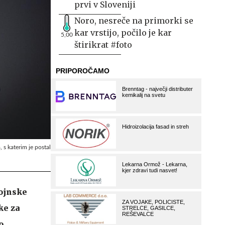
prvi v Sloveniji
Noro, nesreče na primorki se
kar vrstijo, počilo je kar
5,00
štirikrat #foto
 s katerim je postal
tojnske
ke za
o