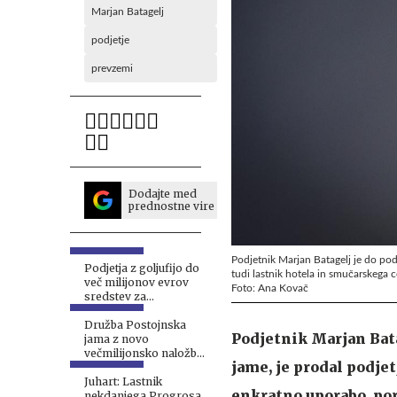
Marjan Batagelj
podjetje
prevzemi
Dodajte med
prednostne vire
Podjetnik Marjan Batagelj je do pod
Podjetja z goljufijo do
tudi lastnik hotela in smučarskega 
več milijonov evrov
Foto: Ana Kovač
sredstev za
popoplavno obnovo
Družba Postojnska
Podjetnik Marjan Bat
jama z novo
večmilijonsko naložbo
jame, je prodal podje
na Cerknem začenja
novo zgodbo #foto
Juhart: Lastnik
enkratno uporabo, por
nekdanjega Progrosa