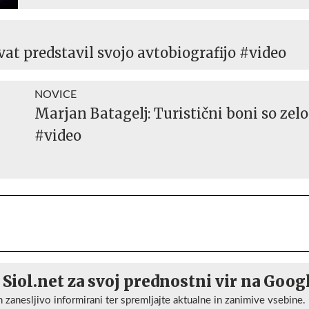
at predstavil svojo avtobiografijo #video
NOVICE
Marjan Batagelj: Turistični boni so zel
#video
 Siol.net za svoj prednostni vir na Goog
n zanesljivo informirani ter spremljajte aktualne in zanimive vsebine.