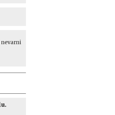
o nevarni
lu.