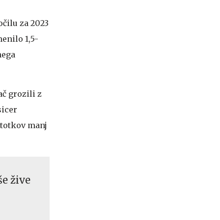
očilu za 2023
enilo 1,5-
nega
č grozili z
sicer
stotkov manj
še žive