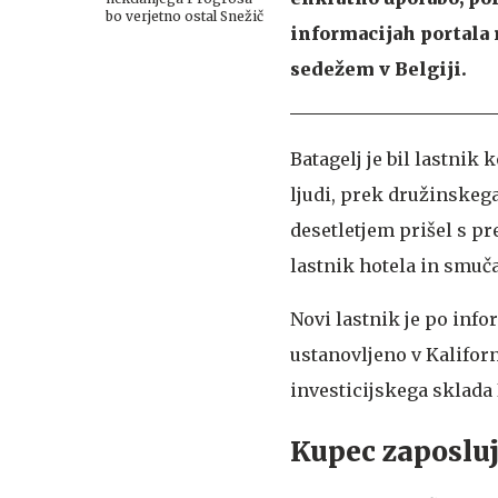
bo verjetno ostal Snežič
informacijah portala 
sedežem v Belgiji.
Batagelj je bil lastnik
ljudi, prek družinskega
desetletjem prišel s p
lastnik hotela in smuč
Novi lastnik je po inf
ustanovljeno v Kaliforni
investicijskega sklada
Kupec zaposluje