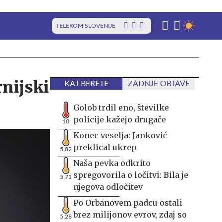
TELEKOM SLOVENIJE
rnijski
KAJ BERETE
ZADNJE OBJAVE
Golob trdil eno, številke
policije kažejo drugače
10
Konec veselja: Janković
preklical ukrep
5,82
Naša pevka odkrito
spregovorila o ločitvi: Bila je
5,71
njegova odločitev
Po Orbanovem padcu ostali
brez milijonov evrov, zdaj so
5,28