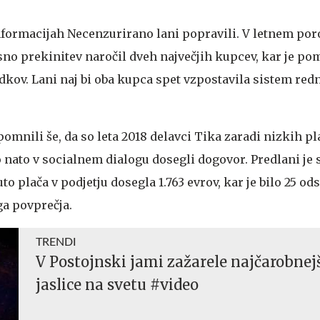
informacijah Necenzurirano lani popravili. V letnem por
sno prekinitev naročil dveh največjih kupcev, kar je pom
dkov. Lani naj bi oba kupca spet vzpostavila sistem red
mnili še, da so leta 2018 delavci Tika zaradi nizkih pla
 nato v socialnem dialogu dosegli dogovor. Predlani je 
 plača v podjetju dosegla 1.763 evrov, kar je bilo 25 od
a povprečja.
TRENDI
V Postojnski jami zažarele najčarobnej
jaslice na svetu #video