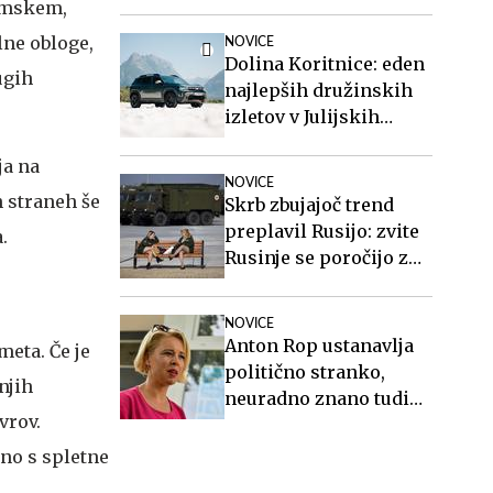
zemskem,
lne obloge,
NOVICE
Dolina Koritnice: eden
ugih
najlepših družinskih
izletov v Julijskih
Alpah
ja na
NOVICE
h straneh še
Skrb zbujajoč trend
preplavil Rusijo: zvite
.
Rusinje se poročijo z
ranjenimi vojaki in
sorodnikom po smrti
NOVICE
poberejo ves denar
Anton Rop ustanavlja
meta. Če je
politično stranko,
njih
neuradno znano tudi
vrov.
ime generalnega
sekretarja
dno s spletne