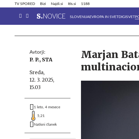
Info in obvestila
Tehnik
TV SPORED
Bizi
Najdi.si
Itis.si
1188
SLOVENIJA
EVROPA IN SVET
DIGISVET
P
Marjan Bata
Avtorji:
P. P.,
STA
multinacio
Sreda,
12. 3. 2025,
15.03
1 leto, 4 mesece
5,21
Natisni članek