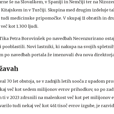
varne še na Slovaškem, v Španiji in Nemčiji ter na Nizo
a Kitajskem in v Turčiji. Skupina med drugim izdeluje ta
n tudi medicinske pripomočke. V skupaj 11 obratih in dr
eč kot 1.300 ljudi.
Tika Petra Borovinšek po navedbah Necenzurirano osta
 pooblastili. Novi lastniki, ki nakupa na svojih spletni
em po navedbah portala že imenovali dva nova direktorja
ežavah
oval 70 let obstoja, se v zadnjih letih sooča z upadom pro
ekaj več kot sedem milijonov evrov prihodkov, so po zad
 ti v 2023 zdrsnili na malenkost več kot pet milijonov e
varilo tudi nekaj več kot 461 tisoč evrov izgube, je razvi