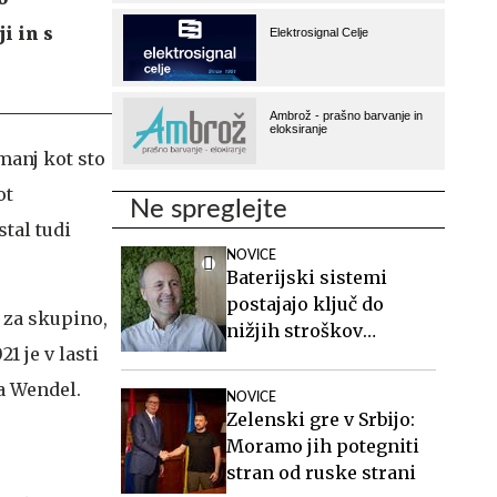
i in s
manj kot sto
ot
Ne spreglejte
tal tudi
NOVICE
Baterijski sistemi
postajajo ključ do
 za skupino,
nižjih stroškov
1 je v lasti
elektrike v podjetjih
a Wendel.
NOVICE
Zelenski gre v Srbijo:
Moramo jih potegniti
stran od ruske strani