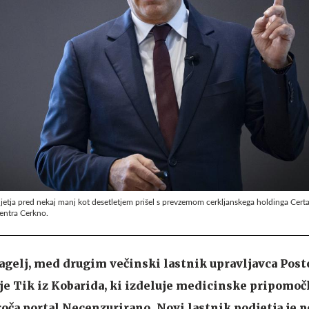
jetja pred nekaj manj kot desetletjem prišel s prevzemom cerkljanskega holdinga Certa,
centra Cerkno.
agelj, med drugim večinski lastnik upravljavca Pos
tje Tik iz Kobarida, ki izdeluje medicinske pripomoč
oča portal Necenzurirano. Novi lastnik podjetja je p