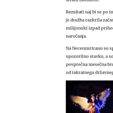
Rezultati naj bi se po 
je družba razkrila zača
milijonski izpad priho
naročanja.
Na Necenzurirano so spo
opozorilno stavko, a so
povprečna mesečna bruto
od takratnega državneg