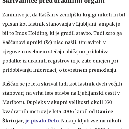
Skrivalnice pred uradnimi organi
Zanimivo je, da Raščan v zemljiški knjigi nikoli ni bil
vpisan kot lastnik stanovanja v Ljubljani, ampak je
bil to Imos Holding, ki je gradil stavbo. Tudi zato ga
Raščanovi upniki (še) niso našli. Upravitelj v
njegovem osebnem stečaju običajno pridobiva
podatke iz uradnih registrov in je zato omejen pri
pridobivanju informacij o tovrstnem premoženju.
Raščan se je leta skrival tudi kot lastnik dveh večjih
stanovanj na vrhu iste stavbe na Ljubljanski cesti v
Mariboru. Dupleks v skupni velikosti okoli 350
kvadratnih metrov je leta 2006 kupil od
Danice
Škrinjar
,
je pisalo Delo
. Nakup kljub vsemu nikoli