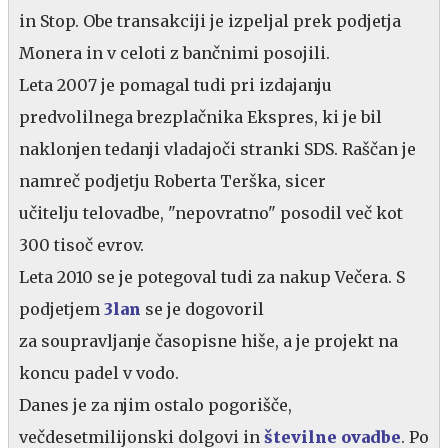
in Stop. Obe transakciji je izpeljal prek podjetja
Monera in v celoti z bančnimi posojili.
Leta 2007 je pomagal tudi pri izdajanju
predvolilnega brezplačnika Ekspres, ki je bil
naklonjen tedanji vladajoči stranki SDS. Raščan je
namreč podjetju Roberta Terška, sicer
učitelju telovadbe, "nepovratno" posodil več kot
300 tisoč evrov.
Leta 2010 se je potegoval tudi za nakup Večera. S
podjetjem
3lan
se je dogovoril
za soupravljanje časopisne hiše, a je projekt na
koncu padel v vodo.
Danes je za njim ostalo pogorišče,
večdesetmilijonski dolgovi in
številne ovadbe
. Po