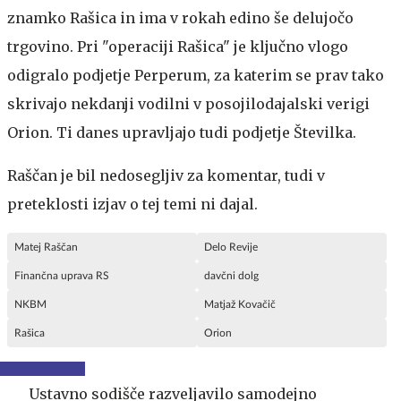
znamko Rašica in ima v rokah edino še delujočo
trgovino. Pri "operaciji Rašica" je ključno vlogo
odigralo podjetje Perperum, za katerim se prav tako
skrivajo nekdanji vodilni v posojilodajalski verigi
Orion. Ti danes upravljajo tudi podjetje Številka.
Raščan je bil nedosegljiv za komentar, tudi v
preteklosti izjav o tej temi ni dajal.
Matej Raščan
Delo Revije
Finančna uprava RS
davčni dolg
NKBM
Matjaž Kovačič
Rašica
Orion
Ustavno sodišče razveljavilo samodejno