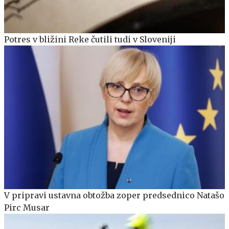
Potres v bližini Reke čutili tudi v Sloveniji
V pripravi ustavna obtožba zoper predsednico Natašo
Pirc Musar