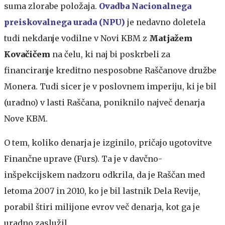
suma zlorabe položaja.
Ovadba Nacionalnega
preiskovalnega urada (NPU)
je nedavno doletela
tudi nekdanje vodilne v Novi KBM z
Matjažem
Kovačičem
na čelu, ki naj bi poskrbeli za
financiranje kreditno nesposobne Raščanove družbe
Monera. Tudi sicer je v poslovnem imperiju, ki je bil
(uradno) v lasti Raščana, poniknilo največ denarja
Nove KBM.
O tem, koliko denarja je izginilo, pričajo ugotovitve
Finančne uprave (Furs). Ta je v davčno-
inšpekcijskem nadzoru odkrila, da je Raščan med
letoma 2007 in 2010, ko je bil lastnik Dela Revije,
porabil štiri milijone evrov več denarja, kot ga je
uradno zaslužil.