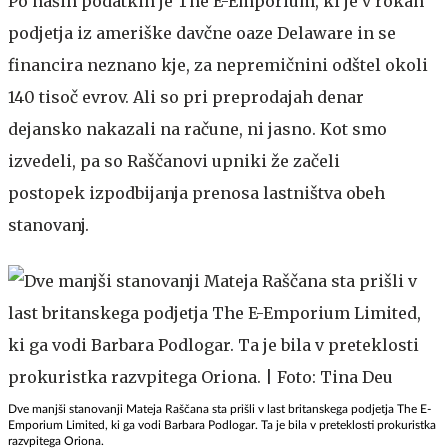
Po naših podatkih je The E-Emporium, ki je v rokah
podjetja iz ameriške davčne oaze Delaware in se
financira neznano kje, za nepremičnini odštel okoli
140 tisoč evrov. Ali so pri preprodajah denar
dejansko nakazali na račune, ni jasno. Kot smo
izvedeli, pa so Raščanovi upniki že začeli
postopek izpodbijanja prenosa lastništva obeh
stanovanj.
Dve manjši stanovanji Mateja Raščana sta prišli v last britanskega podjetja The E-
Emporium Limited, ki ga vodi Barbara Podlogar. Ta je bila v preteklosti prokuristka
razvpitega Oriona.