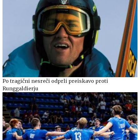
Po tragični nesreči odprli preiskavo proti
Runggaldierju