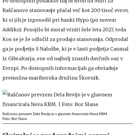
Po dostopnih podatkih naj bi Brod na Muri za
Raščanovo stanovanje plačal več kot 200 tisoč evrov,
ki si jih je izposodil pri banki Hypo (po novem
Addiko). Posojilo bi moral vrniti šele leta 2027, toda
Kos se je že odločil za prodajo stanovanja. Odprodal
ga je podjetju S Naložbe, ki je v lasti podjetja Canmal
iz Gibraltarja, ene od najbolj znanih davčnih oaz v
Evropi. Po dostopnih informacijah ga obvladuje
premožna mariborska družina Škornik.
Raščanov prevzem Dela Revije je v glavnem financirala Nova KBM.
Foto: Bor Slana