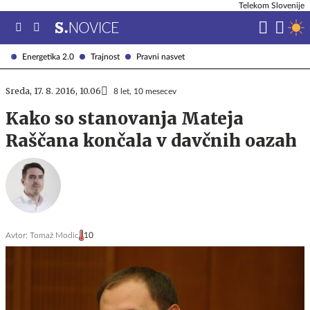
Telekom Slovenije
Energetika 2.0
Trajnost
Pravni nasvet
Sreda, 17. 8. 2016, 10.06
8 let, 10 mesecev
Kako so stanovanja Mateja
Raščana končala v davčnih oazah
Avtor:
Tomaž Modic
10