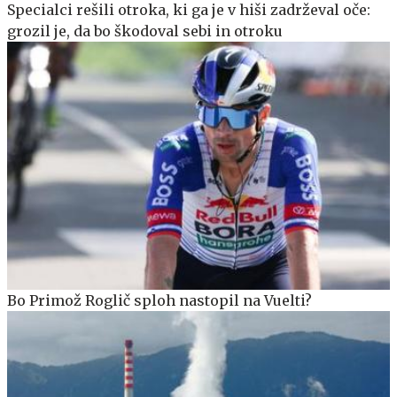
Specialci rešili otroka, ki ga je v hiši zadrževal oče:
grozil je, da bo škodoval sebi in otroku
Bo Primož Roglič sploh nastopil na Vuelti?