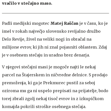
vračilo v stečajno maso.
Padli medijski mogotec
Matej Raščan
je v času, ko je
imel v rokah največjo slovensko revijalno družbo
Delo Revije, živel na veliki nogi in obračal na
milijone evrov, ki jih ni znal pojasniti oblastem. Zdaj
je v osebnem stečaju in uradno brez denarja.
V njegovi stečajni masi je mogoče najti le nekaj
parcel na Štajerskem in ničvredne delnice. S prodajo
premoženja, ki ga je Prekmurec pustil za seboj
oziroma mu ga ni uspelo prepisati na prijatelje, bodo
torej zbrali zgolj nekaj tisoč evrov in z izkupičkom
komajda pokrili stroške osebnega stečaja.