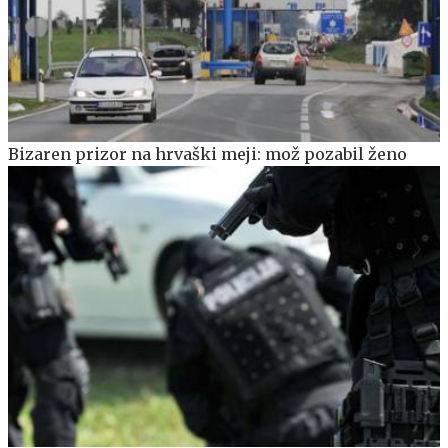
Bizaren prizor na hrvaški meji: mož pozabil ženo