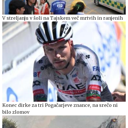
V streljanju v šoli na Tajskem več mrtvih in ranjenih
Konec dirke za tri Pogačarjeve znance, na srečo ni
bilo zlomov