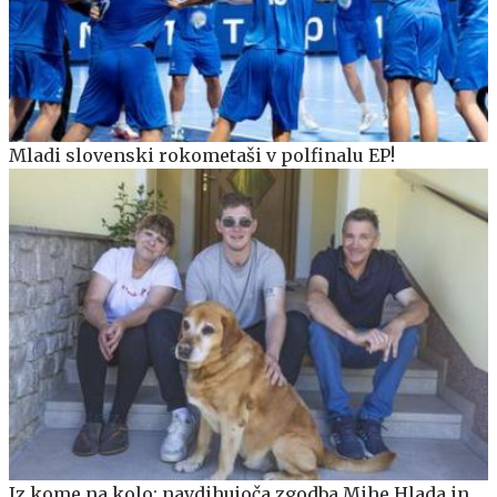
Mladi slovenski rokometaši v polfinalu EP!
Iz kome na kolo: navdihujoča zgodba Mihe Hlada in