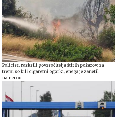
Policisti razkrili povzročitelja štirih požarov: za
tremi so bili cigaretni ogorki, enega je zanetil
namerno