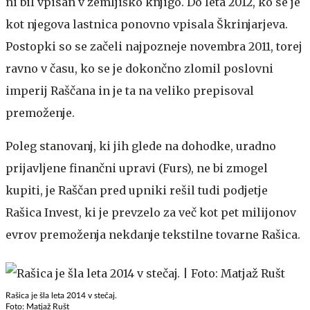
ni bil vpisan v zemljiško knjigo. Do leta 2012, ko se je
kot njegova lastnica ponovno vpisala Škrinjarjeva.
Postopki so se začeli najpozneje novembra 2011, torej
ravno v času, ko se je dokončno zlomil poslovni
imperij Raščana in je ta na veliko prepisoval
premoženje.
Poleg stanovanj, ki jih glede na dohodke, uradno
prijavljene finančni upravi (Furs), ne bi zmogel
kupiti, je Raščan pred upniki rešil tudi podjetje
Rašica Invest, ki je prevzelo za več kot pet milijonov
evrov premoženja nekdanje tekstilne tovarne Rašica.
Rašica je šla leta 2014 v stečaj.
Foto: Matjaž Rušt