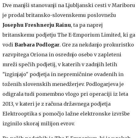
Dve manjši stanovanji na Ljubljanski cesti v Mariboru
je prodal britansko-slovenskemu poslovnežu
Josephu Freshnerju Rainu
, ta pa naprej
britanskemu podjetju The E-Emporium Limited, ki ga
vodi
Barbara Podlogar
. Gre za nekdanjo prokuristko
razvpitega Oriona in osrednjo osebo v zapleteni
mreži spečih podjetij, v katerih v zadnjih letih
"izginjajo" podjetja in nepremičnine ovadenih in
toženih slovenskih menedžerjev. Podlogarjeva je
odigrala tudi pomembno vlogo pri operaciji iz leta
2013, v kateri je z računa državnega podjetja
Elektrooptika s pomočjo lažne elektronske izvršbe
izginilo skoraj milijon evrov.