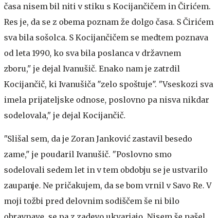
časa nisem bil niti v stiku s Kocijančičem in Čirićem.
Res je, da se z obema poznam že dolgo časa. S Čirićem
sva bila sošolca. S Kocijančičem se medtem poznava
od leta 1990, ko sva bila poslanca v državnem
zboru," je dejal Ivanušič. Enako nam je zatrdil
Kocijančič, ki Ivanušiča "zelo spoštuje". "Vseskozi sva
imela prijateljske odnose, poslovno pa nisva nikdar
sodelovala," je dejal Kocijančič.
"Slišal sem, da je Zoran Janković zastavil besedo
zame," je poudaril Ivanušič. "Poslovno smo
sodelovali sedem let in v tem obdobju se je ustvarilo
zaupanje. Ne pričakujem, da se bom vrnil v Savo Re. V
moji tožbi pred delovnim sodiščem še ni bilo
obravnave, se pa z zadevo ukvarjajo. Nisem še našel