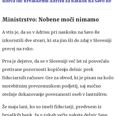
Rdeča luč hrvaškemu Adrisu za naskok na Savo Re
Ministrstvo: Nobene moči nimamo
A vtis je, da so v Adrisu pri naskoku na Savo Re
izkoristili dve stvari, ki sta jim šli do zdaj v Sloveniji
precej na roko.
Prva je dejstvo, da se v Sloveniji več let ni posvečalo
pretirane pozornosti kopičenju delnic prek
fiduciarnih računov. Gre za obvod, ki je pisan na kožo
morebitnim prevzemnikom podjetij, saj močno
otežuje dokazovanje povezanosti oseb v lastništvu.
Že maja lani, ko so imeli fiduciarji, predvsem iz
hrvaških bank, že v rokah večje pakete delnic Save