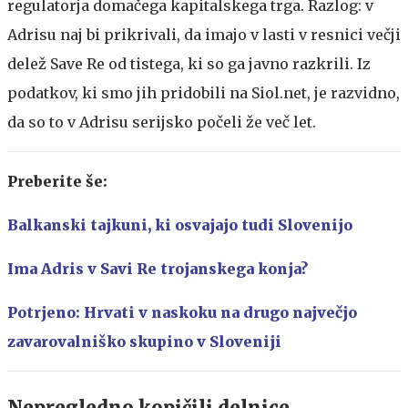
regulatorja domačega kapitalskega trga. Razlog: v
Adrisu naj bi prikrivali, da imajo v lasti v resnici večji
delež Save Re od tistega, ki so ga javno razkrili. Iz
podatkov, ki smo jih pridobili na Siol.net, je razvidno,
da so to v Adrisu serijsko počeli že več let.
Preberite še:
Balkanski tajkuni, ki osvajajo tudi Slovenijo
Ima Adris v Savi Re trojanskega konja?
Potrjeno: Hrvati v naskoku na drugo največjo
zavarovalniško skupino v Sloveniji
Nepregledno kopičili delnice