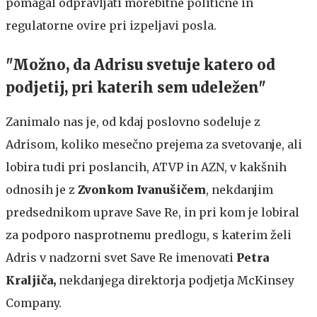
pomagal odpravljati morebitne politične in
regulatorne ovire pri izpeljavi posla.
"Možno, da Adrisu svetuje katero od
podjetij, pri katerih sem udeležen"
Zanimalo nas je, od kdaj poslovno sodeluje z
Adrisom, koliko mesečno prejema za svetovanje, ali
lobira tudi pri poslancih, ATVP in AZN, v kakšnih
odnosih je z
Zvonkom Ivanušičem
, nekdanjim
predsednikom uprave Save Re, in pri kom je lobiral
za podporo nasprotnemu predlogu, s katerim želi
Adris v nadzorni svet Save Re imenovati
Petra
Kraljiča,
nekdanjega direktorja podjetja McKinsey
Company.