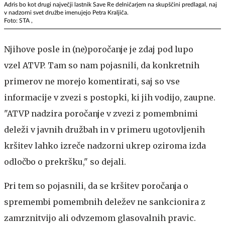
Adris bo kot drugi največji lastnik Save Re delničarjem na skupščini predlagal, naj
v nadzorni svet družbe imenujejo Petra Kraljiča.
Foto: STA ,
Njihove posle in (ne)poročanje je zdaj pod lupo
vzel ATVP. Tam so nam pojasnili, da konkretnih
primerov ne morejo komentirati, saj so vse
informacije v zvezi s postopki, ki jih vodijo, zaupne.
"ATVP nadzira poročanje v zvezi z pomembnimi
deleži v javnih družbah in v primeru ugotovljenih
kršitev lahko izreče nadzorni ukrep oziroma izda
odločbo o prekršku," so dejali.
Pri tem so pojasnili, da se kršitev poročanja o
spremembi pomembnih deležev ne sankcionira z
zamrznitvijo ali odvzemom glasovalnih pravic.