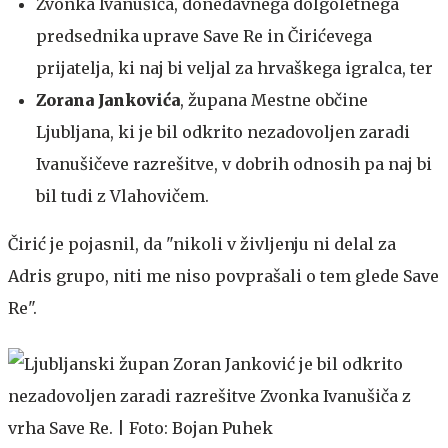
Zvonka Ivanušića, donedavnega dolgoletnega
predsednika uprave Save Re in Čirićevega
prijatelja, ki naj bi veljal za hrvaškega igralca, ter
Zorana Jankovića
, župana Mestne občine
Ljubljana, ki je bil odkrito nezadovoljen zaradi
Ivanušičeve razrešitve, v dobrih odnosih pa naj bi
bil tudi z Vlahovičem.
Čirić je pojasnil, da "nikoli v življenju ni delal za
Adris grupo, niti me niso povprašali o tem glede Save
Re".