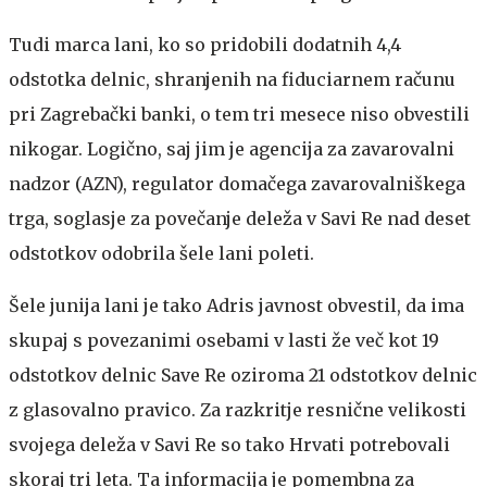
Tudi marca lani, ko so pridobili dodatnih 4,4
odstotka delnic, shranjenih na fiduciarnem računu
pri Zagrebački banki, o tem tri mesece niso obvestili
nikogar. Logično, saj jim je agencija za zavarovalni
nadzor (AZN), regulator domačega zavarovalniškega
trga, soglasje za povečanje deleža v Savi Re nad deset
odstotkov odobrila šele lani poleti.
Šele junija lani je tako Adris javnost obvestil, da ima
skupaj s povezanimi osebami v lasti že več kot 19
odstotkov delnic Save Re oziroma 21 odstotkov delnic
z glasovalno pravico. Za razkritje resnične velikosti
svojega deleža v Savi Re so tako Hrvati potrebovali
skoraj tri leta. Ta informacija je pomembna za