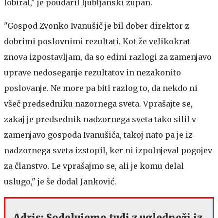
lobiral," je poudaril ljubljanski župan.
"Gospod Zvonko Ivanušič je bil dober direktor z
dobrimi poslovnimi rezultati. Kot že velikokrat
znova izpostavljam, da so edini razlogi za zamenjavo
uprave nedoseganje rezultatov in nezakonito
poslovanje. Ne more pa biti razlog to, da nekdo ni
všeč predsedniku nazornega sveta. Vprašajte se,
zakaj je predsednik nadzornega sveta tako silil v
zamenjavo gospoda Ivanušiča, takoj nato pa je iz
nadzornega sveta izstopil, ker ni izpolnjeval pogojev
za članstvo. Le vprašajmo se, ali je komu delal
uslugo," je še dodal Janković.
Adris: Sodelujemo tudi z ugledneži iz