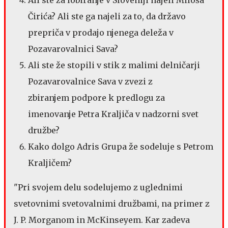
Ali ste za lobiranje v Sloveniji najeli Miloša
Čirića? Ali ste ga najeli za to, da državo
prepriča v prodajo njenega deleža v
Pozavarovalnici Sava?
Ali ste že stopili v stik z malimi delničarji
Pozavarovalnice Sava v zvezi z
zbiranjem podpore k predlogu za
imenovanje Petra Kraljiča v nadzorni svet
družbe?
Kako dolgo Adris Grupa že sodeluje s Petrom
Kraljičem?
"Pri svojem delu sodelujemo z uglednimi
svetovnimi svetovalnimi družbami, na primer z
J. P. Morganom in McKinseyem. Kar zadeva