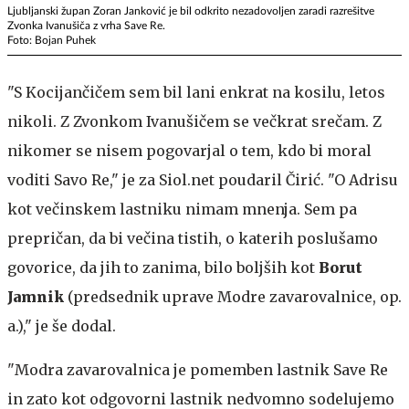
Ljubljanski župan Zoran Janković je bil odkrito nezadovoljen zaradi razrešitve
Zvonka Ivanušiča z vrha Save Re.
Foto: Bojan Puhek
"S Kocijančičem sem bil lani enkrat na kosilu, letos
nikoli. Z Zvonkom Ivanušičem se večkrat srečam. Z
nikomer se nisem pogovarjal o tem, kdo bi moral
voditi Savo Re," je za Siol.net poudaril Čirić. "O Adrisu
kot večinskem lastniku nimam mnenja. Sem pa
prepričan, da bi večina tistih, o katerih poslušamo
govorice, da jih to zanima, bilo boljših kot
Borut
Jamnik
(predsednik uprave Modre zavarovalnice, op.
a.)," je še dodal.
"Modra zavarovalnica je pomemben lastnik Save Re
in zato kot odgovorni lastnik nedvomno sodelujemo