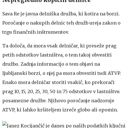
Sava Re je javna delniška družba, ki kotira na borzi.
Poročanje o nakupih delnic teh družb ureja zakon o
trgu finančnih inštrumentov.
Ta določa, da mora vsak delničar, ki preseže prag
petih odstotkov lastništva, o tem takoj obvestiti
družbo. Zadnja informacijo o tem objavi na
ljubljanski borzi, o njej pa mora obvestiti tudi ATVP.
Enako mora delničar storiti vsakič, ko prekorači
prag 10, 15, 20, 25, 30, 50 in 75 odstotkov v lastništvu
posamezne družbe. Njihovo poročanje nadzoruje
ATVP, ki lahko kršiteljem izreče globo ali opomin.