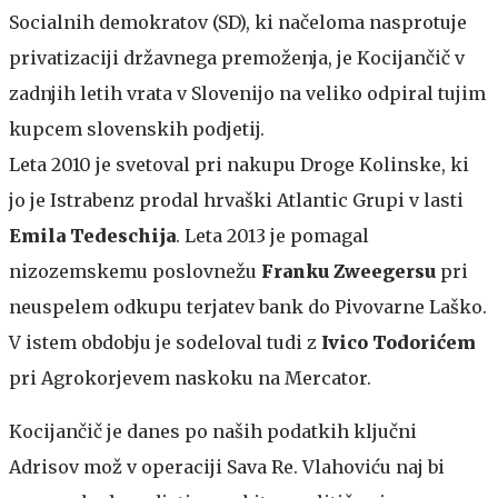
Socialnih demokratov (SD), ki načeloma nasprotuje
privatizaciji državnega premoženja, je Kocijančič v
zadnjih letih vrata v Slovenijo na veliko odpiral tujim
kupcem slovenskih podjetij.
Leta 2010 je svetoval pri nakupu Droge Kolinske, ki
jo je Istrabenz prodal hrvaški Atlantic Grupi v lasti
Emila Tedeschija
. Leta 2013 je pomagal
nizozemskemu poslovnežu
Franku Zweegersu
pri
neuspelem odkupu terjatev bank do Pivovarne Laško.
V istem obdobju je sodeloval tudi z
Ivico Todorićem
pri Agrokorjevem naskoku na Mercator.
Kocijančič je danes po naših podatkih ključni
Adrisov mož v operaciji Sava Re. Vlahoviću naj bi