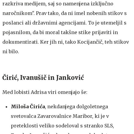
razkriva medijem, saj so namenjena izključno
naročnikom". Prav tako, da ni imel nobenih stikov s
poslanci ali državnimi agencijami. To je utemeljil s
pojasnilom, da bi moral takšne stike prijaviti in
dokumentirati. Ker jih ni, tako Kocijančič, teh stikov
ni bilo.
Čirić, Ivanušič in Janković
Med lobisti Adrisa viri omenjajo še:
Miloša Čirića
, nekdanjega dolgoletnega
svetovalca Zavarovalnice Maribor, ki je v
preteklosti veliko sodeloval s stranko SLS,