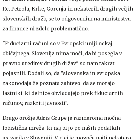
Re, Petrola, Krke, Gorenja in nekaterih drugih večjih
slovenskih družb, se to odgovornim na ministrstvu
za finance ni zdelo problematično.
"Fiduciarni računi so v Evropski uniji nekaj
običajnega. Slovenija nima moči, da bi posegla v
pravno ureditev drugih držav," so nam takrat
pojasnili. Dodali so, da "slovenska in evropska
zakonodaja že poznata zahtevo, da se morajo
lastniki, ki delnice obvladujejo prek fiduciarnih
računov, razkriti javnosti".
Drugo orožje Adris Grupe je razmeroma močna
lobistična mreža, ki naj bi jo po naših podatkih
ustvarila v Sloveniji. V njej je mogoče najti nekatera