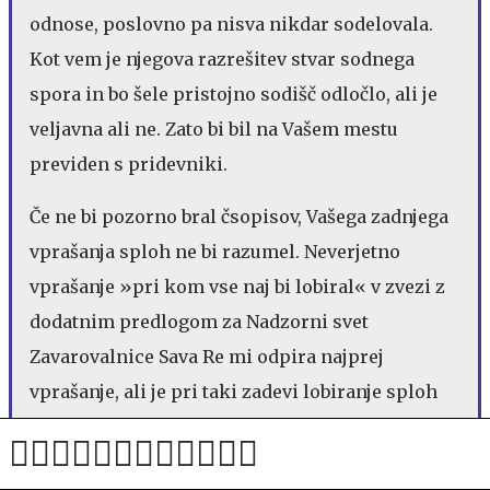
odnose, poslovno pa nisva nikdar sodelovala.
Kot vem je njegova razrešitev stvar sodnega
spora in bo šele pristojno sodišč odločlo, ali je
veljavna ali ne. Zato bi bil na Vašem mestu
previden s pridevniki.
Če ne bi pozorno bral čsopisov, Vašega zadnjega
vprašanja sploh ne bi razumel. Neverjetno
vprašanje »pri kom vse naj bi lobiral« v zvezi z
dodatnim predlogom za Nadzorni svet
Zavarovalnice Sava Re mi odpira najprej
vprašanje, ali je pri taki zadevi lobiranje sploh
možno, saj je Zavarovalnica Sava Re družba, ki
kotira na borzi in ki jo upravljajo in nadzirajo