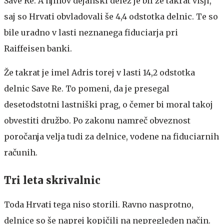
Save Re. A njihov dejanski delež je bil že takrat višji,
saj so Hrvati obvladovali še 4,4 odstotka delnic. Te so
bile uradno v lasti neznanega fiduciarja pri
Raiffeisen banki.
Že takrat je imel Adris torej v lasti 14,2 odstotka
delnic Save Re. To pomeni, da je presegal
desetodstotni lastniški prag, o čemer bi moral takoj
obvestiti družbo. Po zakonu namreč obveznost
poročanja velja tudi za delnice, vodene na fiduciarnih
računih.
Tri leta skrivalnic
Toda Hrvati tega niso storili. Ravno nasprotno,
delnice so še naprej kopičili na nepregleden način.