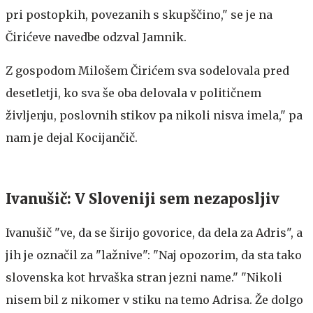
pri postopkih, povezanih s skupščino," se je na
Čirićeve navedbe odzval Jamnik.
Z gospodom Milošem Čirićem sva sodelovala pred
desetletji, ko sva še oba delovala v političnem
življenju, poslovnih stikov pa nikoli nisva imela," pa
nam je dejal Kocijančič.
Ivanušič: V Sloveniji sem nezaposljiv
Ivanušič "ve, da se širijo govorice, da dela za Adris", a
jih je označil za "lažnive": "Naj opozorim, da sta tako
slovenska kot hrvaška stran jezni name." "Nikoli
nisem bil z nikomer v stiku na temo Adrisa. Že dolgo