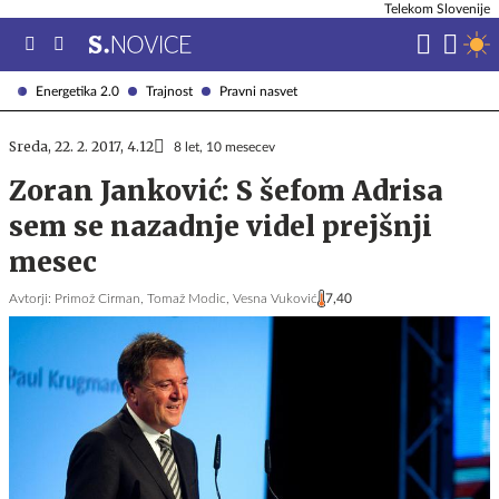
Telekom Slovenije
Energetika 2.0
Trajnost
Pravni nasvet
Sreda, 22. 2. 2017, 4.12
8 let, 10 mesecev
Zoran Janković: S šefom Adrisa
sem se nazadnje videl prejšnji
mesec
Avtorji:
Primož Cirman,
Tomaž Modic,
Vesna Vuković
7,40