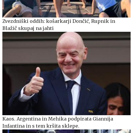
Zvezdniški oddih: košarkarji Dončić, Rupnik in
Blažič skupaj na jahti
Kaos. Argentina in Mehika podpirata Giannija
Infantina in s tem kršita sklepe.