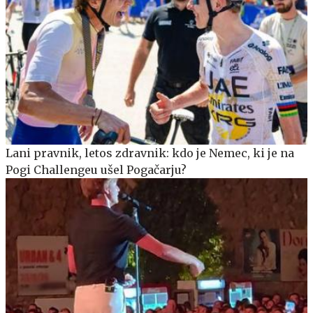
Lani pravnik, letos zdravnik: kdo je Nemec, ki je na
Pogi Challengeu ušel Pogačarju?