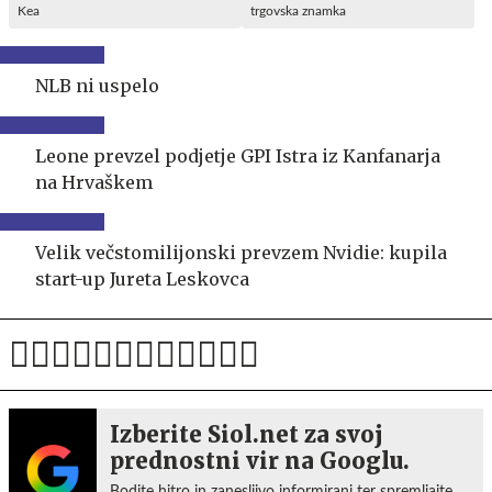
Kea
trgovska znamka
NLB ni uspelo
Leone prevzel podjetje GPI Istra iz Kanfanarja
na Hrvaškem
Velik večstomilijonski prevzem Nvidie: kupila
start-up Jureta Leskovca
Izberite Siol.net za svoj
prednostni vir na Googlu.
Bodite hitro in zanesljivo informirani ter spremljajte