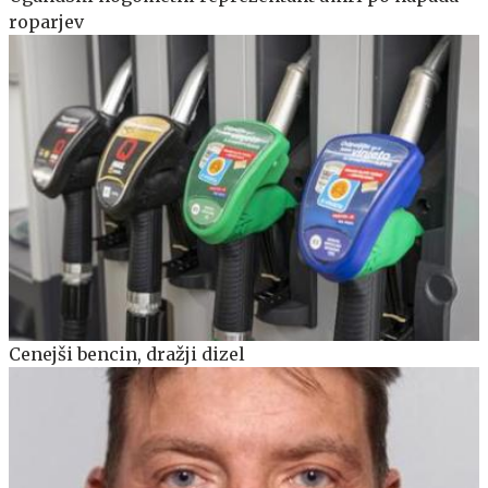
roparjev
Cenejši bencin, dražji dizel