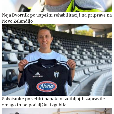
Neja Dvornik po uspešni rehabilitaciji na priprave na
Novo Zelandijo
Sobočanke po veliki napaki v izdihljajih zapravile
zmago in po podaljšku izgubile