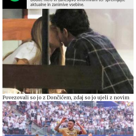
aktualne in zanimive vsebine.
Povezovali so jo z Dončićem, zdaj so jo ujeli z novim