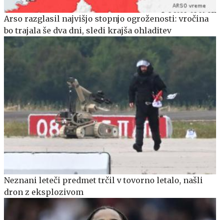
Arso razglasil najvišjo stopnjo ogroženosti: vročina
bo trajala še dva dni, sledi krajša ohladitev
Neznani leteči predmet trčil v tovorno letalo, našli
dron z eksplozivom