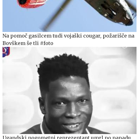
Na pomoč gasilcem tudi vojaški cougar, požarišče na
Bovškem še tli #foto
Ugandski nogometni reprezentant umrl po napadu