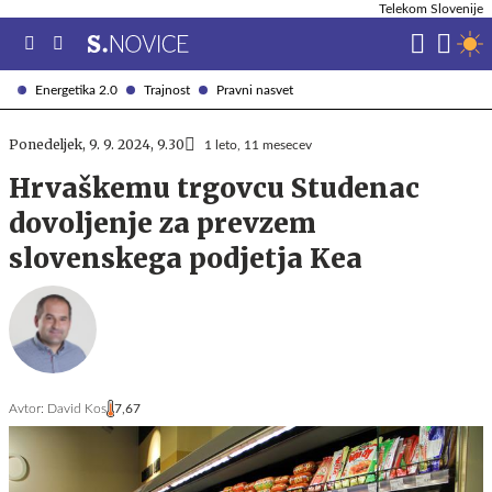
Telekom Slovenije
Energetika 2.0
Trajnost
Pravni nasvet
Ponedeljek, 9. 9. 2024, 9.30
1 leto, 11 mesecev
Hrvaškemu trgovcu Studenac
dovoljenje za prevzem
slovenskega podjetja Kea
Avtor:
David Kos
7,67