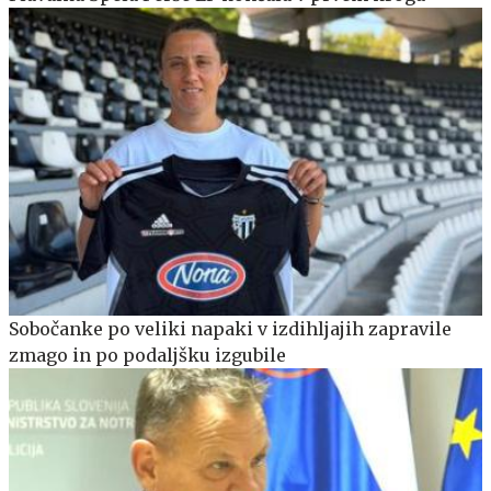
Sobočanke po veliki napaki v izdihljajih zapravile
zmago in po podaljšku izgubile