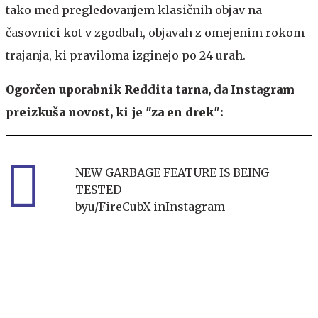
tako med pregledovanjem klasičnih objav na
časovnici kot v zgodbah, objavah z omejenim rokom
trajanja, ki praviloma izginejo po 24 urah.
Ogorčen uporabnik Reddita tarna, da Instagram
preizkuša novost, ki je "za en drek":
NEW GARBAGE FEATURE IS BEING
TESTED
by
u/FireCubX
in
Instagram