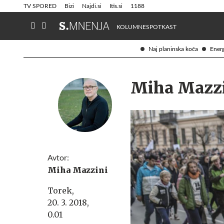
Info in obvestila
Tehnik
TV SPORED
Bizi
Najdi.si
Itis.si
1188
KOLUMNE
SPOTKAST
Naj planinska koča
Energ
Miha Mazzin
Avtor:
Miha Mazzini
Torek,
20. 3. 2018,
0.01