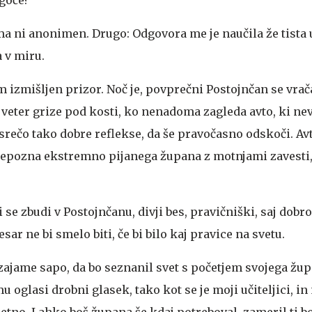
a ni anonimen. Drugo: Odgovora me je naučila že tista u
a v miru.
m izmišljen prizor. Noč je, povprečni Postojnčan se vra
 veter grize pod kosti, ko nenadoma zagleda avto, ki nev
srečo tako dobre reflekse, da še pravočasno odskoči. Av
prepozna ekstremno pijanega župana z motnjami zavesti,
i se zbudi v Postojnčanu, divji bes, pravičniški, saj dobro 
ar ne bi smelo biti, če bi bilo kaj pravice na svetu.
zajame sapo, da bo seznanil svet s početjem svojega žup
u oglasi drobni glasek, tako kot se je moji učiteljici, i
metno. Lahko boš župana še kdaj potreboval, zameril ti bo