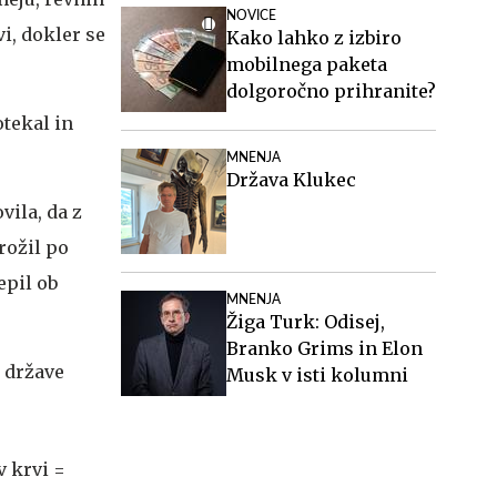
NOVICE
vi, dokler se
Kako lahko z izbiro
mobilnega paketa
dolgoročno prihranite?
otekal in
MNENJA
Država Klukec
vila, da z
rožil po
epil ob
MNENJA
Žiga Turk: Odisej,
Branko Grims in Elon
e države
Musk v isti kolumni