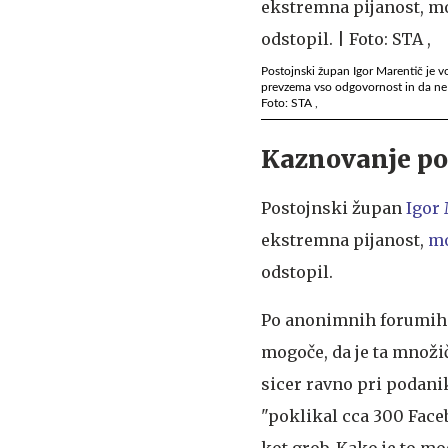
Postojnski župan Igor Marentič je vo
prevzema vso odgovornost in da ne 
Foto: STA ,
Kaznovanje po
Postojnski župan
Igor
ekstremna pijanost,
mo
odstopil.
Po anonimnih forumih so
mogoče, da je ta množi
sicer ravno pri podanik
"poklikal cca 300 Faceb
kot grob. Kako je to m