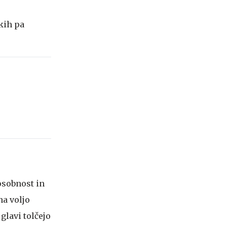
kih pa
posobnost in
na voljo
glavi tolčejo