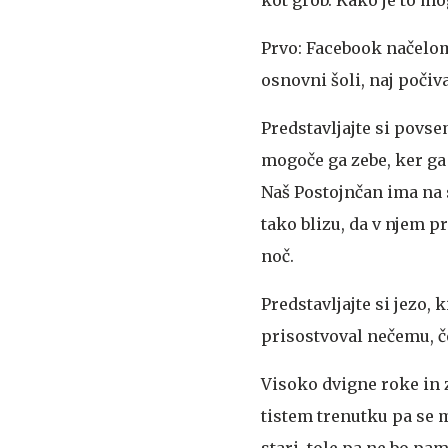
Prvo: Facebook načelom
osnovni šoli, naj počiv
Predstavljajte si povse
mogoče ga zebe, ker ga
Naš Postojnčan ima na 
tako blizu, da v njem 
noč.
Predstavljajte si jezo, k
prisostvoval nečemu, čes
Visoko dvigne roke in 
tistem trenutku pa se m
stari, tole pa ne bo pa