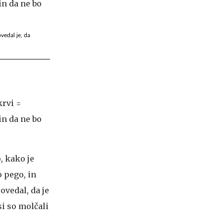
vedal je, da
krvi =
in da ne bo
, kako je
 pego, in
ovedal, da je
si so molčali