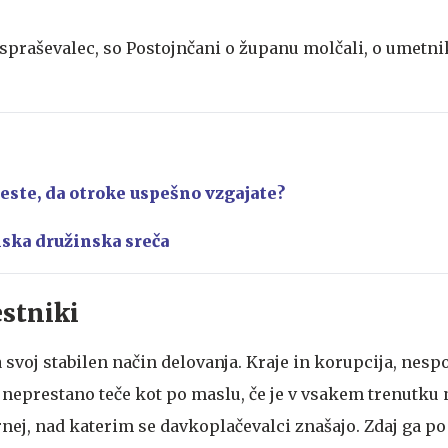
 spraševalec, so Postojnčani o županu molčali, o umetni
este, da otroke uspešno vzgajate?
ska družinska sreča
estniki
a svoj stabilen način delovanja. Kraje in korupcija, nes
 neprestano teče kot po maslu, če je v vsakem trenutku 
ernej, nad katerim se davkoplačevalci znašajo. Zdaj ga po 