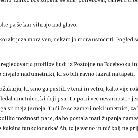
ke pa še kar vihrajo nad glavo.
 korak: jeza mora ven, nekam jo mora usmeriti. Pogled 
regledovanja profilov ljudi iz Postojne na Facebooku in 
e divjalo nad umetniki, ki so bili ravno takrat na tapeti.
akarju, ki smo ga pustili v temi in vetru, kako vije ro
agledal umetnico, ki doji psa. Tu pa ni več nevarnosti - j
ega siroteja Jerneja. Tudi če se zameri neki umetnici, za
 - koliko možnosti pa je, da bo postala mati županja name
e kakšna funkcionarka? Ah, to je varno in nič bolj ne pri