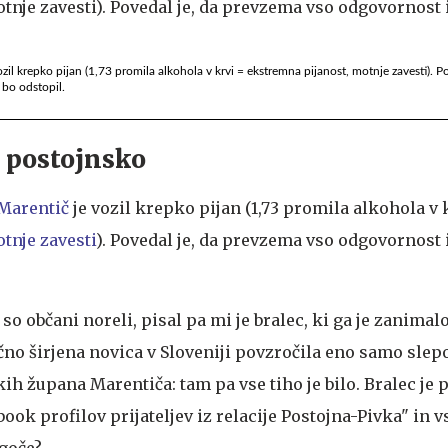
zil krepko pijan (1,73 promila alkohola v krvi = ekstremna pijanost, motnje zavesti). Po
bo odstopil.
 postojnsko
 Marentič
je vozil krepko pijan (1,73 promila alkohola v 
tnje zavesti
). Povedal je, da prevzema vso odgovornost 
 občani noreli, pisal pa mi je bralec, ki ga je zanimalo
čno širjena novica v Sloveniji povzročila eno samo slepo
ih župana Marentiča: tam pa vse tiho je bilo. Bralec je p
ook profilov prijateljev iz relacije Postojna-Pivka" in v
ogoče?