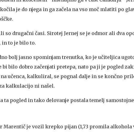
kočila je do njega in ga začela na vso moč mlatiti po gla
oščke.
ili so drugačni časi. Sirotej Jernej se je odmor ali dva op
in to je bilo to.
no bolj jasno spominjam trenutka, ko je učiteljica ugoto
bi bilo dobro začenjati pretepa, nato pa ji je pogled zak
 na učenca, kalkuliral, se pognal dalje in se končno pril
za kalkulacijo ni našel.
sta ta pogled in tako delovanje postala temelj samostojn