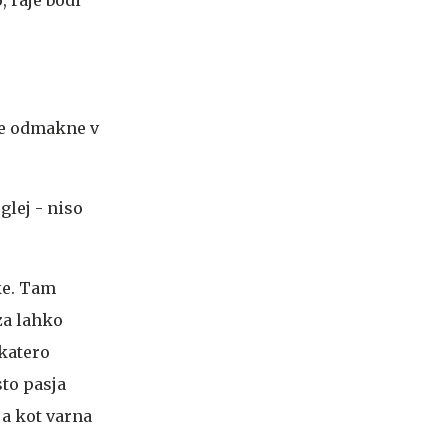
se odmakne v
glej - niso
ke. Tam
eza lahko
 katero
sto pasja
ja kot varna