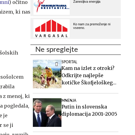
umni
) očitno
nizem, ki nas
Ne spreglejte
 šolskih
SPORTAL
Kam na izlet z otroki?
Odkrijte najlepše
s sošolcem
kotičke Škofjeloškega
grabila
hribovja.
a z menoj, ki
MNENJA
ga pogledala,
Putin in slovenska
diplomacija 2001–2005
e je
 se ji
neju, revnih