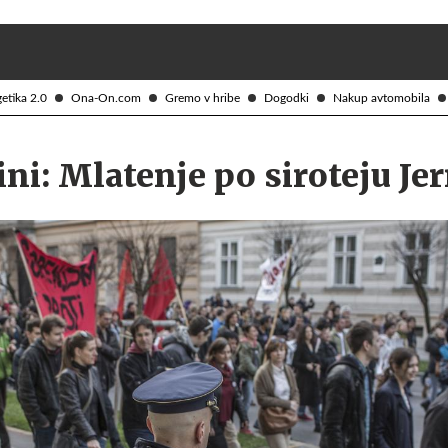
Želite prejemati e-novice?
Uživajmo pametno
etika 2.0
Ona-On.com
Gremo v hribe
Dogodki
Nakup avtomobila
i: Mlatenje po siroteju Je