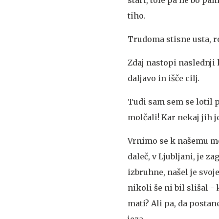
tiho.
Trudoma stisne usta, ro
Zdaj nastopi naslednji
daljavo in išče cilj.
Tudi sam sem se lotil p
molčali! Kar nekaj jih j
Vrnimo se k našemu mož
daleč, v Ljubljani, je z
izbruhne, našel je svoj
nikoli še ni bil slišal
mati? Ali pa, da postan
jeza.