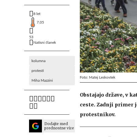
8 let
7,05
53
Natisni članek
kolumna
protesti
Foto: Matej Leskovšek
Miha Mazzini
Obstajajo države, v k
ceste. Zadnji primer j
protestnikov.
Dodajte med
prednostne vire