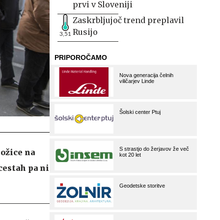
prvi v Sloveniji
Zaskrbljujoč trend preplavil
Rusijo
3,51
nožice na
cestah pa ni