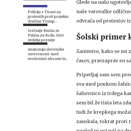
Glede na našo ugotovlje
naše varovalke odlično
Policija v Tirani na
protestih proti projektu
odvrača od protestov i
družine Trump
uporabila vodni top
Srečanje Busha in
Šolski primer
Putina na Brdu: četrt
stoletja pozneje
Anatomija slovenske
Zanimivo, kako se mi z
suverenosti: med
uvoženimi aferami in
časov, pravzaprav en s
domačo gnilobo
Pripetljaj sam sem pred
sva med poukom šahirala
šahovnico iz trdega kar
sem bil že tista leta zd
tudi že krepkega možaka
zasukala, tokrat proti r
pogled ni ustavil na d