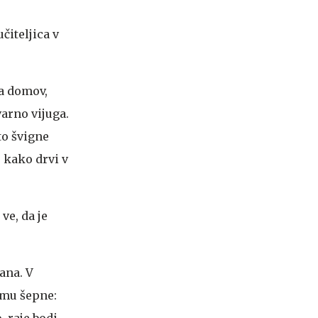
čiteljica v
ča domov,
arno vijuga.
to švigne
 kako drvi v
ve, da je
ana. V
n mu šepne:
, raje bodi