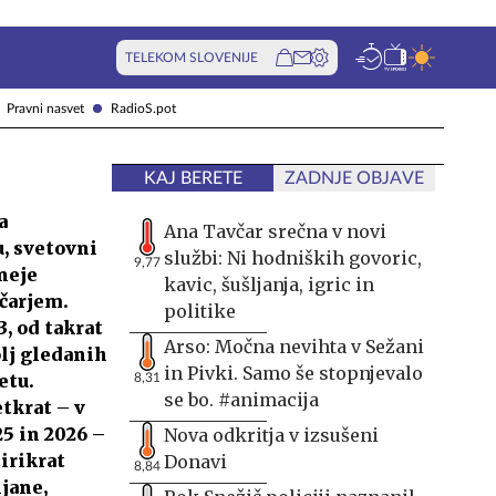
TELEKOM SLOVENIJE
Pravni nasvet
RadioS.pot
KAJ BERETE
ZADNJE OBJAVE
a
Ana Tavčar srečna v novi
u, svetovni
službi: Ni hodniških govoric,
9,77
neje
kavic, šušljanja, igric in
čarjem.
politike
3, od takrat
Arso: Močna nevihta v Sežani
olj gledanih
in Pivki. Samo še stopnjevalo
etu.
8,31
se bo. #animacija
etkrat – v
25 in 2026 –
Nova odkritja v izsušeni
irikrat
Donavi
8,84
ljane,