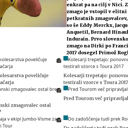
enkrat pa na cilj v Nici. 
zmago je vstopil v elitni
petkratnih zmagovalcev,
so še Eddy Merckx, Jacqu
Anquetil, Bernard Hinau
Indurain. Prvo slovensk
zmago na Dirki po Francij
2017 dosegel Primož Rogl
olesarstva poveličuje
Kolesarji trepetajo: ponovn
ačarja
testirali vzorce s Toura 2017
Pred Tourom več pripravlja
anski zmagovalec ostal
?