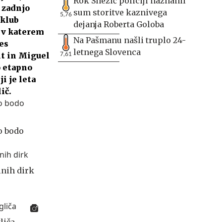
Rok Snežič policiji naznanil
Z zadnjo
sum storitve kaznivega
5,76
 klub
dejanja Roberta Goloba
 v katerem
Na Pašmanu našli truplo 24-
es
letnega Slovenca
lt in Miguel
7,61
o etapno
i je leta
ič.
o bodo
lnih dirk