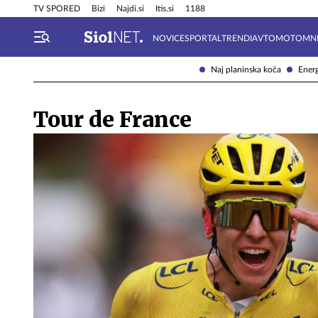
Info in obvestila
Tehnik
TV SPORED
Bizi
Najdi.si
Itis.si
1188
NOVICE
SPORTAL
TRENDI
AVTOMOTO
MN
Naj planinska koča
Energ
Tour de France