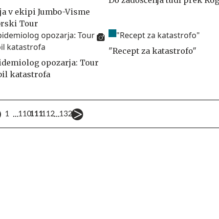
Do zadoščenja tudi prek Rog
aja v ekipi Jumbo-Visme
rski Tour
"Recept za katastrofo"
idemiolog opozarja: Tour
bil katastrofa
...
...
1
110
111
112
132