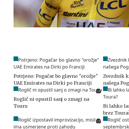
Potrjeno: Pogačar bo glavno "orožje"
Zvezdnik k
UAE Emirates na Dirki po Franciji
našega Pog
Roglič ni opustil sanj o zmagi na
Touru
Bi lahko l
brez Toura