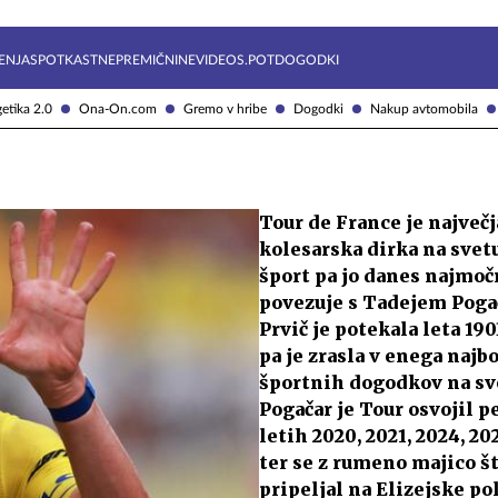
Želite prejemati e-novice?
Uživajmo pametno
ENJA
SPOTKAST
NEPREMIČNINE
VIDEOS.POT
DOGODKI
etika 2.0
Ona-On.com
Gremo v hribe
Dogodki
Nakup avtomobila
Tour de France je največj
kolesarska dirka na svet
šport pa jo danes najmoč
povezuje s Tadejem Poga
Prvič je potekala leta 190
pa je zrasla v enega najb
športnih dogodkov na sv
Pogačar je Tour osvojil p
letih 2020, 2021, 2024, 20
ter se z rumeno majico št
pripeljal na Elizejske po