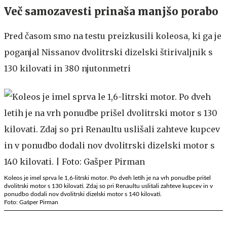
Več samozavesti prinaša manjšo porabo
Pred časom smo na testu preizkusili koleosa, ki ga je
poganjal Nissanov dvolitrski dizelski štirivaljnik s
130 kilovati in 380 njutonmetri
Koleos je imel sprva le 1,6-litrski motor. Po dveh letih je na vrh ponudbe prišel
dvolitrski motor s 130 kilovati. Zdaj so pri Renaultu uslišali zahteve kupcev in v
ponudbo dodali nov dvolitrski dizelski motor s 140 kilovati.
Foto: Gašper Pirman