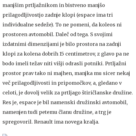
manjšim prtljažnikom in bistveno manjšo
prilagodljivostjo zadnje klopi (espace ima tri
individualne sedeže). To ne pomeni, da koleos ni
prostoren avtomobil. Daleč od tega. S svojimi
izdatnimi dimenzijami je bilo prostora na zadnji
klopi za kolena dobrih 15 centimetrov, z glavo pa ne
bodo imeli težav niti višji odrasli potniki. Prtljažni
prostor prav tako ni majhen, manjka mu sicer nekaj
več prilagodljivosti in pripomočkov, a, gledano v
celoti, je dovolj velik za prtljago štiričlanske družine.
Res je, espace je bil namenski družinski avtomobil,
namenjen tudi petemu članu družine, a trg je
spregovoril. Renault ima novega kralja.