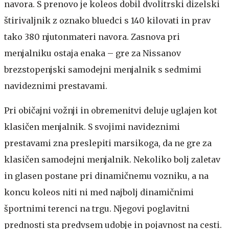
navora. S prenovo je koleos dobil dvolitrski dizelski
štirivaljnik z oznako bluedci s 140 kilovati in prav
tako 380 njutonmateri navora. Zasnova pri
menjalniku ostaja enaka – gre za Nissanov
brezstopenjski samodejni menjalnik s sedmimi
navideznimi prestavami.
Pri običajni vožnji in obremenitvi deluje uglajen kot
klasičen menjalnik. S svojimi navideznimi
prestavami zna preslepiti marsikoga, da ne gre za
klasičen samodejni menjalnik. Nekoliko bolj zaletav
in glasen postane pri dinamičnemu vozniku, a na
koncu koleos niti ni med najbolj dinamičnimi
športnimi terenci na trgu. Njegovi poglavitni
prednosti sta predvsem udobje in pojavnost na cesti.