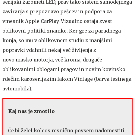
serijski žarometi LED, prav tako sistem samodejnega
zaviranja s prepoznavo pešcev in podpora za
vmesnik Apple CarPlay. Vizualno ostaja zvest
oblikovni politiki znamke. Ker gre za paradnega
konja, so mu v oblikovnem studiu z manjšimi
popravki vdahnili nekaj več življenja z
novo masko motorja, več kroma, drugače
oblikovanimi oblogami pragov in novim kovinsko
rdečim karoserijskim lakom Vintage (barva testnega
avtomobila).
Kaj nas je zmotilo
Če bi želel koleos resnično povsem nadomestiti