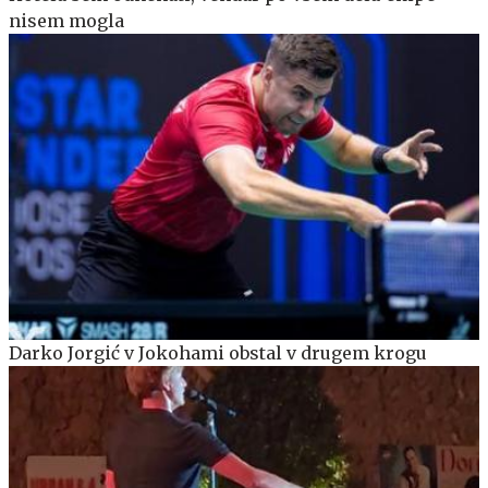
nisem mogla
Darko Jorgić v Jokohami obstal v drugem krogu