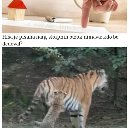
Hiša je pisana nanj, skupnih otrok nimava: kdo bo
dedoval?