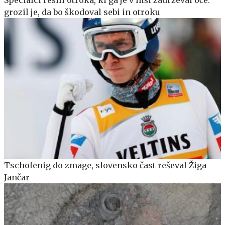
Specialci rešili otroka, ki ga je v hiši zadrževal oče:
grozil je, da bo škodoval sebi in otroku
Tschofenig do zmage, slovensko čast reševal Žiga
Jančar