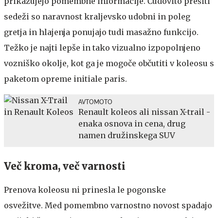
prikazujejo pomembne informacije. Čudovito prešiti
sedeži so naravnost kraljevsko udobni in poleg
gretja in hlajenja ponujajo tudi masažno funkcijo.
Težko je najti lepše in tako vizualno izpopolnjeno
vozniško okolje, kot ga je mogoče občutiti v koleosu s
paketom opreme initiale paris.
AVTOMOTO
Renault koleos ali nissan X-trail -
enaka osnova in cena, drug
namen družinskega SUV
Več kroma, več varnosti
Prenova koleosu ni prinesla le pogonske
osvežitve. Med pomembno varnostno novost spadajo