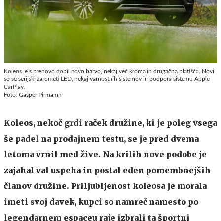
Koleos je s prenovo dobil novo barvo, nekaj več kroma in drugačna platišča. Novi
so še serijski žarometi LED, nekaj varnostnih sistemov in podpora sistemu Apple
CarPlay.
Foto: Gašper Pirmamn
Koleos, nekoč grdi raček družine, ki je poleg vsega
še padel na prodajnem testu, se je pred dvema
letoma vrnil med žive. Na krilih nove podobe je
zajahal val uspeha in postal eden pomembnejših
članov družine. Priljubljenost koleosa je morala
imeti svoj davek, kupci so namreč namesto po
legendarnem espaceu raje izbrali ta športni