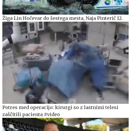
Žiga Lin Hočevar do šestega mesta, Naja Pinterič 12.
Potres med operacijo: kirurgi so z lastnimi telesi
zaščitili pacienta #video