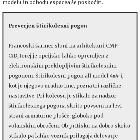
modelu in odhodu espacea še poskočiti.
Preverjen štirikolesni pogon
Francoski šarmer sloni na arhitekturi CMF-
C/D
,
torej je opcijsko lahko opremljen z
elektronskim preklopljivim štirikolesnim
pogonom. Štirikolesni pogon all model 4x4-i,
kot je njegovo uradno ime, pozna tri različne
nastavitve. Pri koleosu je stikalo za nadzor
štirikolesnega pogona skrito povsem na levi
strani armaturne plošče, globoko pod
volanskim obročem. Ob pritisku na dobro skrito
stikalo pa lahko voznik prilagaja delovanje