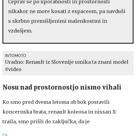
Čeprav se po uporabnosti in prostornosti
nikakor ne more kosati z espaceom, pa navduši
s skrbno premišljenimi malenkostmi in
vzdušjem.
AVTOMOTO
Uradno: Renault iz Slovenije umika ta znani model
#video
Nosu nad prostornostjo nismo vihali
Ko smo pred dvema letoma ob bok postavili
koncernska brata, renault koleosa in nissan X-
traila, smo prišli do zaključka, da je