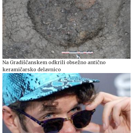
Na Gradiščanskem odkrili obsežno antično
keramičarsko delavnico