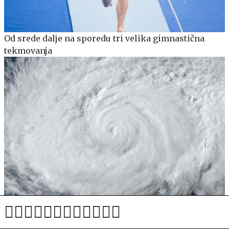
Od srede dalje na sporedu tri velika gimnastična
tekmovanja
Bliža se tajfun, poteka evakuacija 260 tisoč ljudi
#video