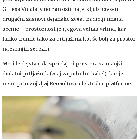
Gillesa Vidala, v notranjosti pa je kljub povsem
drugačni zasnovi dejansko zvest tradiciji imena
scenic – prostornost je njegova velika vrlina, kar
lahko trdimo tako za prtljažnik kot še bolj za prostor
na zadnjih sedežih.
Moti le dejstvo, da spredaj ni prostora za manjši
dodatni prtljažnik (vsaj za polnilni kabel), kar je
resni primanjkljaj Renaultove električne platforme.