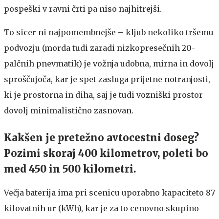
pospeški v ravni črti pa niso najhitrejši.
To sicer ni najpomembnejše – kljub nekoliko tršemu
podvozju (morda tudi zaradi nizkopresečnih 20-
palčnih pnevmatik) je vožnja udobna, mirna in dovolj
sproščujoča, kar je spet zasluga prijetne notranjosti,
ki je prostorna in diha, saj je tudi vozniški prostor
dovolj minimalistično zasnovan.
Kakšen je pretežno avtocestni doseg?
Pozimi skoraj 400 kilometrov, poleti bo
med 450 in 500 kilometri.
Večja baterija ima pri scenicu uporabno kapaciteto 87
kilovatnih ur (kWh), kar je za to cenovno skupino