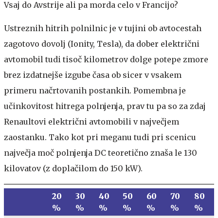
Vsaj do Avstrije ali pa morda celo v Francijo?
Ustreznih hitrih polnilnic je v tujini ob avtocestah
zagotovo dovolj (Ionity, Tesla), da dober električni
avtomobil tudi tisoč kilometrov dolge potepe zmore
brez izdatnejše izgube časa ob sicer v vsakem
primeru načrtovanih postankih. Pomembna je
učinkovitost hitrega polnjenja, prav tu pa so za zdaj
Renaultovi električni avtomobili v največjem
zaostanku. Tako kot pri meganu tudi pri scenicu
največja moč polnjenja DC teoretično znaša le 130
kilovatov (z doplačilom do 150 kW).
20
30
40
50
60
70
80
%
%
%
%
%
%
%