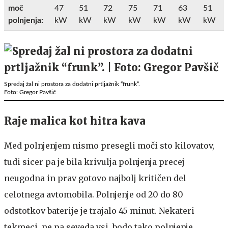
moč
47
51
72
75
71
63
51
polnjenja:
kW
kW
kW
kW
kW
kW
kW
Spredaj žal ni prostora za dodatni prtljažnik “frunk”.
Foto: Gregor Pavšič
Raje malica kot hitra kava
Med polnjenjem nismo presegli moči sto kilovatov,
tudi sicer pa je bila krivulja polnjenja precej
neugodna in prav gotovo najbolj kritičen del
celotnega avtomobila. Polnjenje od 20 do 80
odstotkov baterije je trajalo 45 minut. Nekateri
tekmeci, ne pa seveda vsi, bodo tako polnjenje