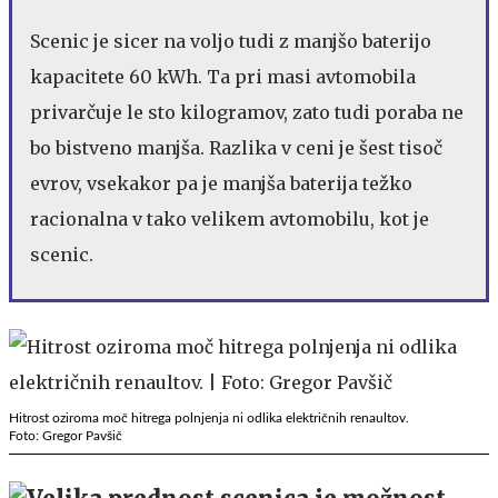
Scenic je sicer na voljo tudi z manjšo baterijo
kapacitete 60 kWh. Ta pri masi avtomobila
privarčuje le sto kilogramov, zato tudi poraba ne
bo bistveno manjša. Razlika v ceni je šest tisoč
evrov, vsekakor pa je manjša baterija težko
racionalna v tako velikem avtomobilu, kot je
scenic.
Hitrost oziroma moč hitrega polnjenja ni odlika električnih renaultov.
Foto: Gregor Pavšič