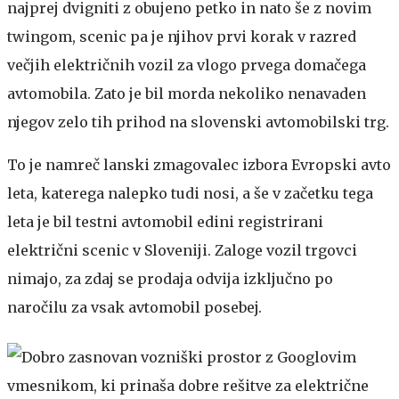
najprej dvigniti z obujeno petko in nato še z novim
twingom, scenic pa je njihov prvi korak v razred
večjih električnih vozil za vlogo prvega domačega
avtomobila. Zato je bil morda nekoliko nenavaden
njegov zelo tih prihod na slovenski avtomobilski trg.
To je namreč lanski zmagovalec izbora Evropski avto
leta, katerega nalepko tudi nosi, a še v začetku tega
leta je bil testni avtomobil edini registrirani
električni scenic v Sloveniji. Zaloge vozil trgovci
nimajo, za zdaj se prodaja odvija izključno po
naročilu za vsak avtomobil posebej.