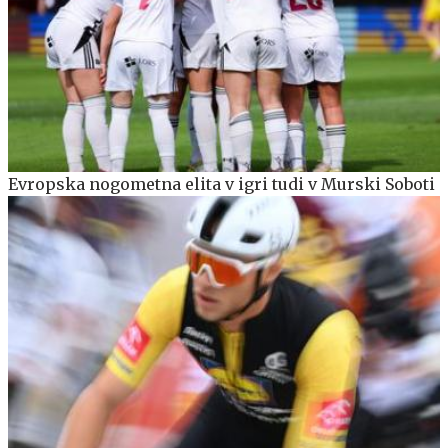
Evropska nogometna elita v igri tudi v Murski Soboti