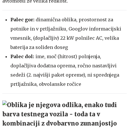
avtomobil že velika redkost.
Palec gor:
dinamična oblika, prostornost za
potnike in v prtljažniku, Googlov informacijski
vmesnik, (doplačljiv) 22 kW polnilec AC, velika
baterija za soliden doseg
Palec dol:
ime, moč (hitrost) polnjenja,
doplačljiva dodatna oprema, ročno nastavljivi
sedeži (2. najvišji paket opreme), ni sprednjega
prtljažnika, obvolanske ročice