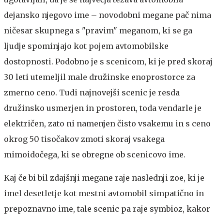
dejansko njegovo ime – novodobni megane pač nima
ničesar skupnega s "pravim" meganom, ki se ga
ljudje spominjajo kot pojem avtomobilske
dostopnosti. Podobno je s scenicom, ki je pred skoraj
30 leti utemeljil male družinske enoprostorce za
zmerno ceno. Tudi najnovejši scenic je resda
družinsko usmerjen in prostoren, toda vendarle je
električen, zato ni namenjen čisto vsakemu in s ceno
okrog 50 tisočakov zmoti skoraj vsakega
mimoidočega, ki se obregne ob scenicovo ime.
Kaj če bi bil zdajšnji megane raje naslednji zoe, ki je
imel desetletje kot mestni avtomobil simpatično in
prepoznavno ime, tale scenic pa raje symbioz, kakor