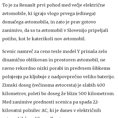
To je za Renault prvi pohod med večje električne
avtomobile, ki igrajo vlogo prvega (edinega)
domačega avtomobila, in zato je prav gotovo
zanimivo, da so ta avtomobil v Slovenijo pripeljali
potiho, kot le katerikoli nov avtomobil.
Scenic namreč za ceno tesle model Y prinaša zelo
dinamično oblikovan in prostoren avtomobil, ne
ravno rekordno nizki porabi in predvsem šibkemu
polnjenju pa kljubuje z nadpovprečno veliko baterijo.
Zimski doseg (večinoma avtocesta) je slabih 400
kilometrov, poleti bo doseg že blizu 500 kilometrom.
Med zanimive prednosti scenica pa spada 22-
kilovatni polnilec AC, ki je danes v električnih