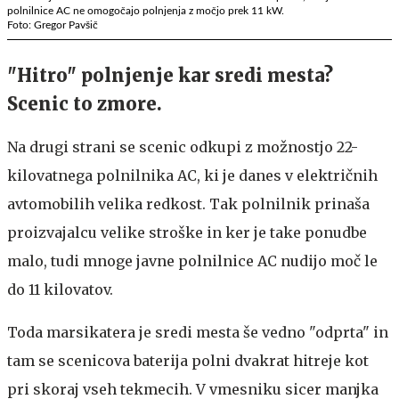
polnilnice AC ne omogočajo polnjenja z močjo prek 11 kW.
Foto: Gregor Pavšič
"Hitro" polnjenje kar sredi mesta?
Scenic to zmore.
Na drugi strani se scenic odkupi z možnostjo 22-
kilovatnega polnilnika AC, ki je danes v električnih
avtomobilih velika redkost. Tak polnilnik prinaša
proizvajalcu velike stroške in ker je take ponudbe
malo, tudi mnoge javne polnilnice AC nudijo moč le
do 11 kilovatov.
Toda marsikatera je sredi mesta še vedno "odprta" in
tam se scenicova baterija polni dvakrat hitreje kot
pri skoraj vseh tekmecih. V vmesniku sicer manjka