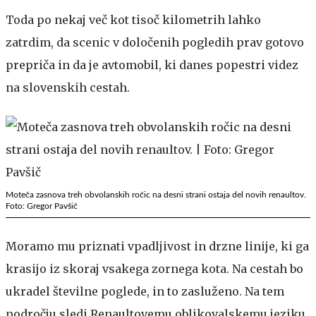
Toda po nekaj več kot tisoč kilometrih lahko
zatrdim, da scenic v določenih pogledih prav gotovo
prepriča in da je avtomobil, ki danes popestri videz
na slovenskih cestah.
Moteča zasnova treh obvolanskih ročic na desni strani ostaja del novih renaultov.
Foto: Gregor Pavšič
Moramo mu priznati vpadljivost in drzne linije, ki ga
krasijo iz skoraj vsakega zornega kota. Na cestah bo
ukradel številne poglede, in to zasluženo. Na tem
področju sledi Renaultovemu oblikovalskemu jeziku