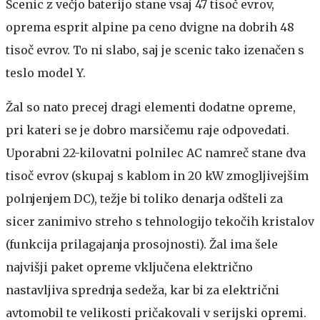
Scenic z večjo baterijo stane vsaj 47 tisoč evrov,
oprema esprit alpine pa ceno dvigne na dobrih 48
tisoč evrov. To ni slabo, saj je scenic tako izenačen s
teslo model Y.
Žal so nato precej dragi elementi dodatne opreme,
pri kateri se je dobro marsičemu raje odpovedati.
Uporabni 22-kilovatni polnilec AC namreč stane dva
tisoč evrov (skupaj s kablom in 20 kW zmogljivejšim
polnjenjem DC), težje bi toliko denarja odšteli za
sicer zanimivo streho s tehnologijo tekočih kristalov
(funkcija prilagajanja prosojnosti). Žal ima šele
najvišji paket opreme vključena električno
nastavljiva sprednja sedeža, kar bi za električni
avtomobil te velikosti pričakovali v serijski opremi.