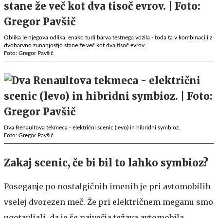
Oblika je njegova odlika, enako tudi barva testnega vozila - toda ta v kombinaciji z
dvobarvno zunanjostjo stane že več kot dva tisoč evrov.
Foto: Gregor Pavšič
Dva Renaultova tekmeca - električni scenic (levo) in hibridni symbioz.
Foto: Gregor Pavšič
Zakaj scenic, če bi bil to lahko symbioz?
Poseganje po nostalgičnih imenih je pri avtomobilih
vselej dvorezen meč. Že pri električnem meganu smo
ugotavljali, da je še največja težava avtomobila