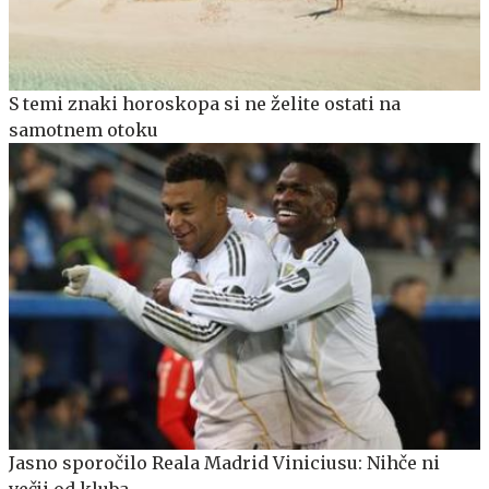
S temi znaki horoskopa si ne želite ostati na
samotnem otoku
Jasno sporočilo Reala Madrid Viniciusu: Nihče ni
večji od kluba