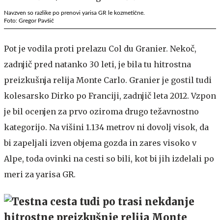
Navzven so razlike po prenovi yarisa GR le kozmetične.
Foto: Gregor Pavšič
Pot je vodila proti prelazu Col du Granier. Nekoč,
zadnjič pred natanko 30 leti, je bila tu hitrostna
preizkušnja relija Monte Carlo. Granier je gostil tudi
kolesarsko Dirko po Franciji, zadnjič leta 2012. Vzpon
je bil ocenjen za prvo oziroma drugo težavnostno
kategorijo. Na višini 1.134 metrov ni dovolj visok, da
bi zapeljali izven objema gozda in zares visoko v
Alpe, toda ovinki na cesti so bili, kot bi jih izdelali po
meri za yarisa GR.