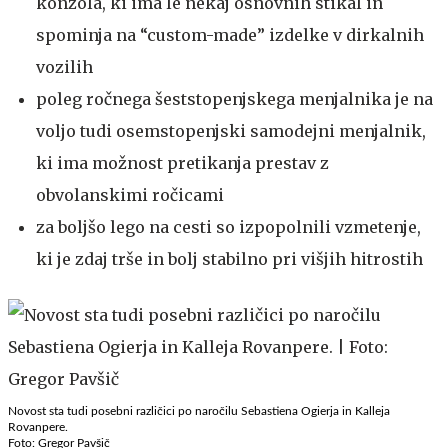
konzola, ki ima le nekaj osnovnih stikal in
spominja na “custom-made” izdelke v dirkalnih
vozilih
poleg ročnega šeststopenjskega menjalnika je na
voljo tudi osemstopenjski samodejni menjalnik,
ki ima možnost pretikanja prestav z
obvolanskimi ročicami
za boljšo lego na cesti so izpopolnili vzmetenje,
ki je zdaj trše in bolj stabilno pri višjih hitrostih
Novost sta tudi posebni različici po naročilu Sebastiena Ogierja in Kalleja
Rovanpere.
Foto: Gregor Pavšič