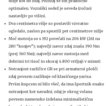
nižje kot do zdaj. Položaj se zdi praktično
optimalen. Vozniški sedež je seveda (ročno)
nastavljiv po višini.
Dva centimetra višje so postavili vzvratno
ogledalo, zaslon pa spustili pet centimetrov nižje
Moč motorja so s 192 povečali na 206 kW (261 na
280 “konjev”); največji navor zdaj znaša 390 Nm
(prej 360 Nm); največji navor motorja med
dobrimi tri tisoč in skoraj 4.800 vrtljaji v minuti
Notranjost različice GR se pri armaturni plošči
zdaj povsem razlikuje od klasičnega yarisa.
Prvim kupcem ni bilo všeč, da ima športnik enako
notranjost kot navadni; zdaj je okrog volana
povsem namensko izdelana minimalistična