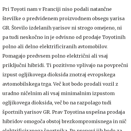
Pri Toyoti nam v Franciji niso podali natančne
številke o predvidenem proizvodnem obsegu yarisa
GR. Število izdelanih yarisov ni strogo omejeno, ni
pa tudi neskočno in je odvisno od prodaje Toyotinih
polno ali delno elektrificiranih avtomobilov.
Pomagajo predvsem polno električni ali vsaj
priključni hibridi. Ti pozitivno vplivajo na povprečni
izpust ogljikovega dioksida znotraj evropskega
avtomobilskega trga. Več kot bodo prodali vozil z
uradno ničelnim ali vsaj minimalnim izpustom
ogljikovega dioksida, več bo na razpolago tudi
športnih yarisov GR. Prav Toyotina uspešna prodaja
hibridov omogoča obstoj brezkompromisnega in nič
elektrificiranega športnika. Po prenovi jih bodo za