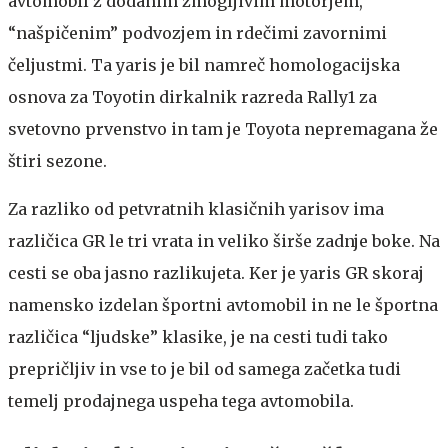
avtomobil z dodanim zmogljivim motorjem,
“našpičenim” podvozjem in rdečimi zavornimi
čeljustmi. Ta yaris je bil namreč homologacijska
osnova za Toyotin dirkalnik razreda Rally1 za
svetovno prvenstvo in tam je Toyota nepremagana že
štiri sezone.
Za razliko od petvratnih klasičnih yarisov ima
različica GR le tri vrata in veliko širše zadnje boke. Na
cesti se oba jasno razlikujeta. Ker je yaris GR skoraj
namensko izdelan športni avtomobil in ne le športna
različica “ljudske” klasike, je na cesti tudi tako
prepričljiv in vse to je bil od samega začetka tudi
temelj prodajnega uspeha tega avtomobila.