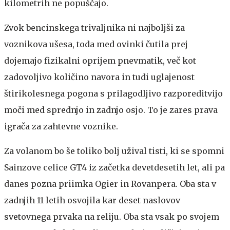
kilometrih ne popuščajo.
Zvok bencinskega trivaljnika ni najboljši za
voznikova ušesa, toda med ovinki čutila prej
dojemajo fizikalni oprijem pnevmatik, več kot
zadovoljivo količino navora in tudi uglajenost
štirikolesnega pogona s prilagodljivo razporeditvijo
moči med sprednjo in zadnjo osjo. To je zares prava
igrača za zahtevne voznike.
Za volanom bo še toliko bolj užival tisti, ki se spomni
Sainzove celice GT4 iz začetka devetdesetih let, ali pa
danes pozna priimka Ogier in Rovanpera. Oba sta v
zadnjih 11 letih osvojila kar deset naslovov
svetovnega prvaka na reliju. Oba sta vsak po svojem