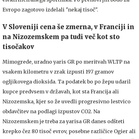
Evropo zagotovo izdelali "nekaj tisoč".
V Sloveniji cena še zmerna, v Franciji in
na Nizozemskem pa tudi več kot sto
tisočakov
Mimogrede, uradno yaris GR po meritvah WLTP na
vsakem kilometru v zrak izpusti 197 gramov
ogljikovega dioksida. Ta podatek bo po žepu udaril
kupce predvsem v državah, kot sta Francija ali
Nizozemska, kjer so že uvedli progresivno lestvico
obdavčitev na podlagi izpustov CO2. Na
Nizozemskem je treba za yarisa GR danes odšteti
krepko čez 80 tisoč evrov, posebne različice Ogier ali