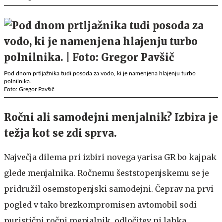
Pod dnom prtljažnika tudi posoda za vodo, ki je namenjena hlajenju turbo
polnilnika.
Foto: Gregor Pavšič
Ročni ali samodejni menjalnik? Izbira je
težja kot se zdi sprva.
Največja dilema pri izbiri novega yarisa GR bo kajpak
glede menjalnika. Ročnemu šeststopenjskemu se je
pridružil osemstopenjski samodejni. Čeprav na prvi
pogled v tako brezkompromisen avtomobil sodi
puristični ročni menjalnik, odločitev ni lahka.