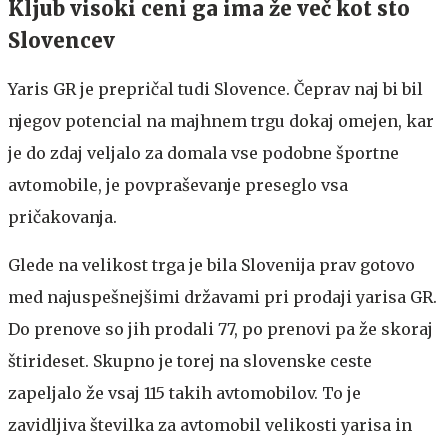
Kljub visoki ceni ga ima že več kot sto
Slovencev
Yaris GR je prepričal tudi Slovence. Čeprav naj bi bil
njegov potencial na majhnem trgu dokaj omejen, kar
je do zdaj veljalo za domala vse podobne športne
avtomobile, je povpraševanje preseglo vsa
pričakovanja.
Glede na velikost trga je bila Slovenija prav gotovo
med najuspešnejšimi državami pri prodaji yarisa GR.
Do prenove so jih prodali 77, po prenovi pa že skoraj
štirideset. Skupno je torej na slovenske ceste
zapeljalo že vsaj 115 takih avtomobilov. To je
zavidljiva številka za avtomobil velikosti yarisa in