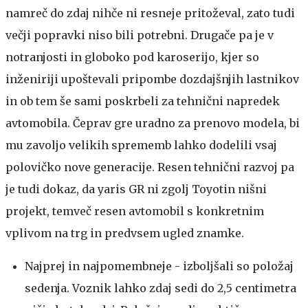
namreč do zdaj nihče ni resneje pritoževal, zato tudi
večji popravki niso bili potrebni. Drugače pa je v
notranjosti in globoko pod karoserijo, kjer so
inženiriji upoštevali pripombe dozdajšnjih lastnikov
in ob tem še sami poskrbeli za tehnični napredek
avtomobila. Čeprav gre uradno za prenovo modela, bi
mu zavoljo velikih sprememb lahko dodelili vsaj
polovičko nove generacije. Resen tehnični razvoj pa
je tudi dokaz, da yaris GR ni zgolj Toyotin nišni
projekt, temveč resen avtomobil s konkretnim
vplivom na trg in predvsem ugled znamke.
Najprej in najpomembneje - izboljšali so položaj
sedenja. Voznik lahko zdaj sedi do 2,5 centimetra