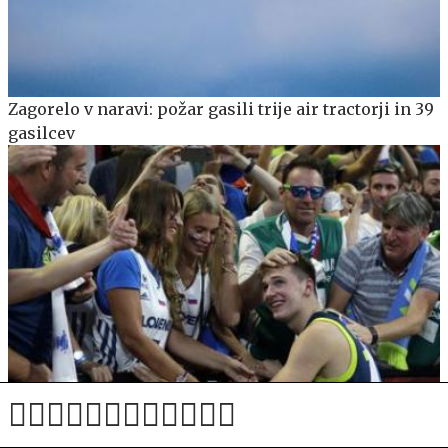
Zagorelo v naravi: požar gasili trije air tractorji in 39
gasilcev
Anamaria Goltes umaknila zahtevek za preživnino