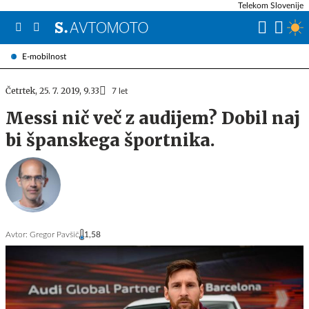
Telekom Slovenije
E-mobilnost
Četrtek, 25. 7. 2019, 9.33
7 let
Messi nič več z audijem? Dobil naj
bi španskega športnika.
Avtor:
Gregor Pavšič
1,58