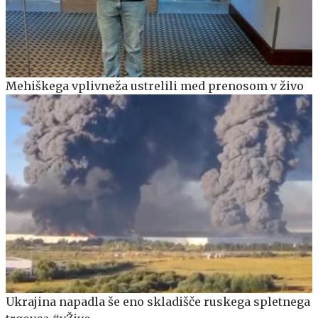
Mehiškega vplivneža ustrelili med prenosom v živo
Ukrajina napadla še eno skladišče ruskega spletnega