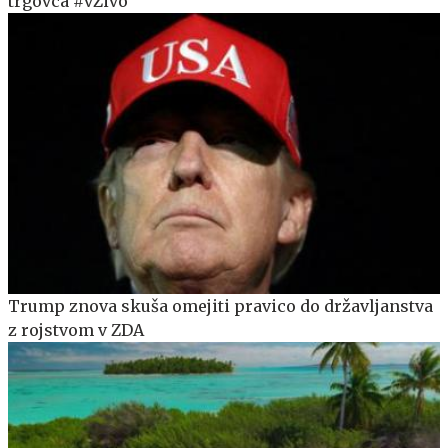
trgovca #vŽivo
Trump znova skuša omejiti pravico do državljanstva
z rojstvom v ZDA