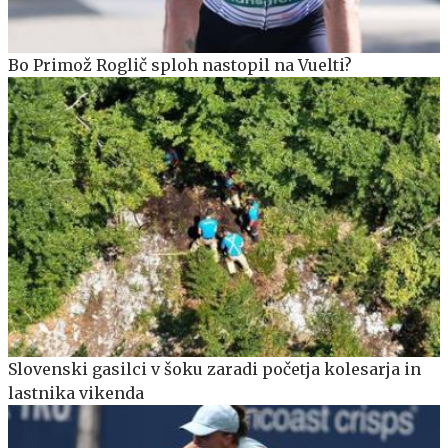
Bo Primož Roglič sploh nastopil na Vuelti?
Slovenski gasilci v šoku zaradi početja kolesarja in
lastnika vikenda