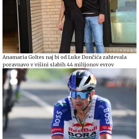
Anamaria Goltes naj bi od Luke Dončića zahtevala
poravnavo v višini slabih 44 milijonov evrov