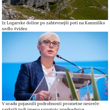
Iz Logarske doline po zahtevnejši poti na Kamniško
sedlo #video
V uradu pojasnili podrobnosti prometne nesreče:
razkrili tudi imena sopotnic predsednice