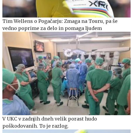
Tim Wellens o Pogačarju: Zmaga na Touru, pa še
vedno poprime za delo in pomaga ljudem
V UKC v zadnjih dneh velik porast hudo
poškodovanih. To je razlog.