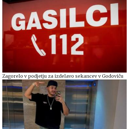
Zagorelo v podjetju za izdelavo sekancev v Godoviču