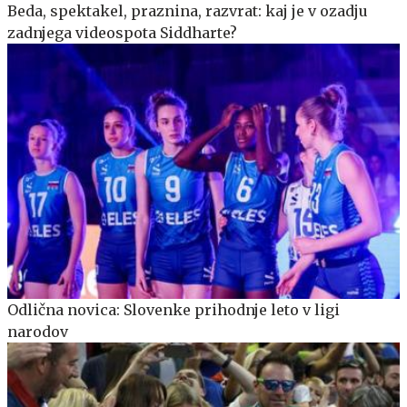
Beda, spektakel, praznina, razvrat: kaj je v ozadju
zadnjega videospota Siddharte?
Odlična novica: Slovenke prihodnje leto v ligi
narodov