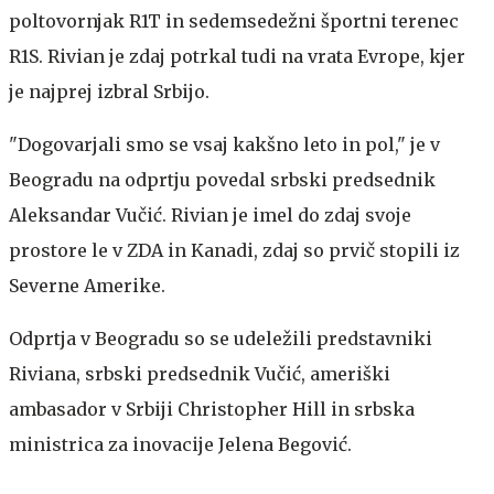
poltovornjak R1T in sedemsedežni športni terenec
R1S. Rivian je zdaj potrkal tudi na vrata Evrope, kjer
je najprej izbral Srbijo.
"Dogovarjali smo se vsaj kakšno leto in pol," je v
Beogradu na odprtju povedal srbski predsednik
Aleksandar Vučić. Rivian je imel do zdaj svoje
prostore le v ZDA in Kanadi, zdaj so prvič stopili iz
Severne Amerike.
Odprtja v Beogradu so se udeležili predstavniki
Riviana, srbski predsednik Vučić, ameriški
ambasador v Srbiji Christopher Hill in srbska
ministrica za inovacije Jelena Begović.