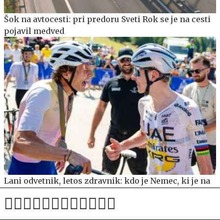
Šok na avtocesti: pri predoru Sveti Rok se je na cesti
pojavil medved
Lani odvetnik, letos zdravnik: kdo je Nemec, ki je na
Pogi Challengeu 'ušel' Pogačarju?