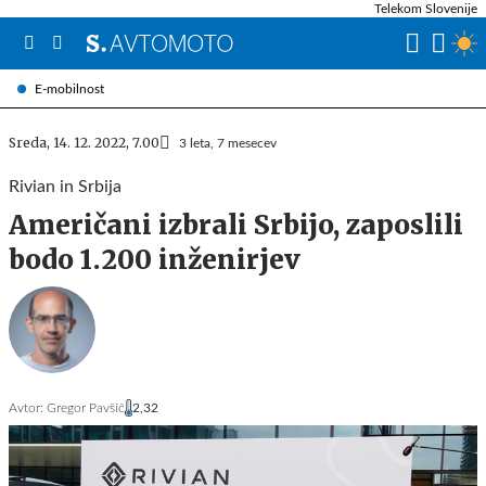
Telekom Slovenije
E-mobilnost
Sreda, 14. 12. 2022, 7.00
3 leta, 7 mesecev
Rivian in Srbija
Američani izbrali Srbijo, zaposlili
bodo 1.200 inženirjev
Avtor:
Gregor Pavšič
2,32