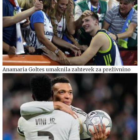
Anamaria Goltes umaknila zahtevek za preživnino