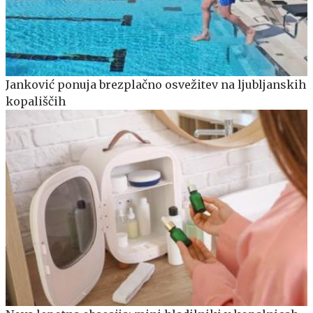
Janković ponuja brezplačno osvežitev na ljubljanskih
kopališčih