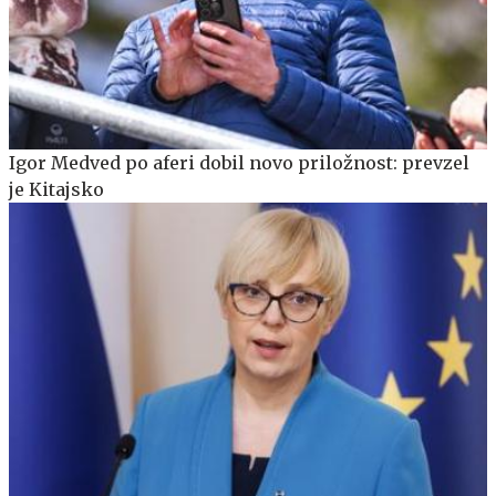
Igor Medved po aferi dobil novo priložnost: prevzel
je Kitajsko