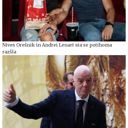
Nives Orešnik in Andrei Lenart sta se potihoma
razšla