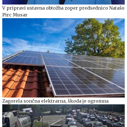
V pripravi ustavna obtožba zoper predsednico Natašo
Pirc Musar
Zagorela sončna elektrarna, škoda je ogromna