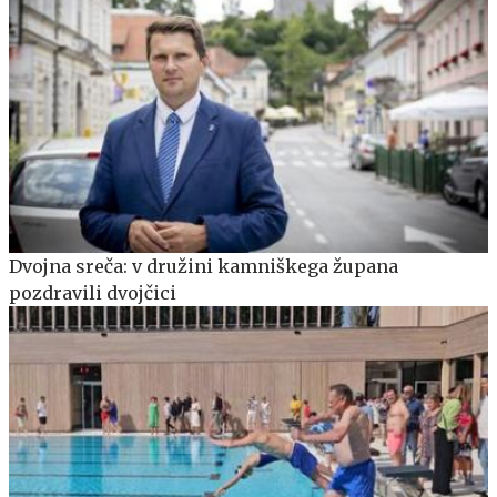
Dvojna sreča: v družini kamniškega župana
pozdravili dvojčici