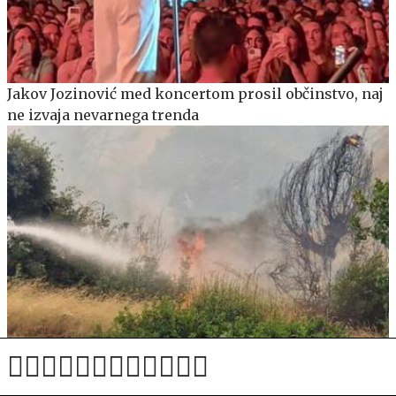
Jakov Jozinović med koncertom prosil občinstvo, naj
ne izvaja nevarnega trenda
Policisti razkrili povzročitelja štirih požarov: za