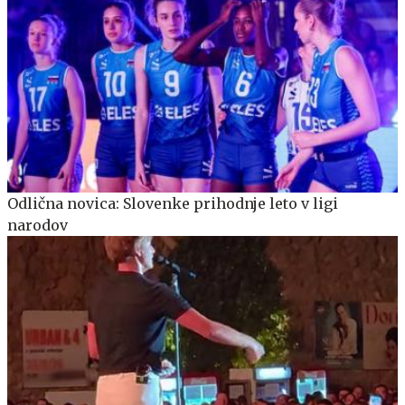
Odlična novica: Slovenke prihodnje leto v ligi
narodov