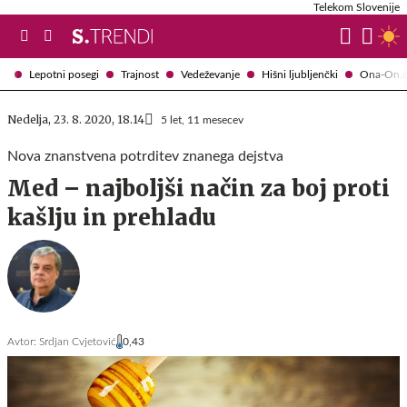
Telekom Slovenije
Lepotni posegi
Trajnost
Vedeževanje
Hišni ljubljenčki
Ona-On.
Nedelja, 23. 8. 2020, 18.14
5 let, 11 mesecev
Nova znanstvena potrditev znanega dejstva
Med – najboljši način za boj proti
kašlju in prehladu
Avtor:
Srdjan Cvjetović
0,43