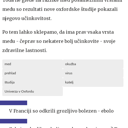
Toda ne glede na razlike med posameznimi vrstami
medu so rezultati nove oxfordske študije pokazali
njegovo učinkovitost.
Po tem lahko sklepamo, da ima prav vsaka vrsta
medu - čeprav so nekatere bolj učinkovite - svoje
zdravilne lastnosti.
med
okužba
prehlad
virus
študija
kašelj
Univerza v Oxfordu
V Franciji so odkrili grozljivo bolezen - ebolo