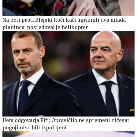
Na poti proti Blejski koči kači ugriznili dva mlada
planinca, posredoval je helikopter
Uefa odgovarja Fifi: Opravičilo ne spremeni ničesar,
pogoji niso bili izpolnjeni