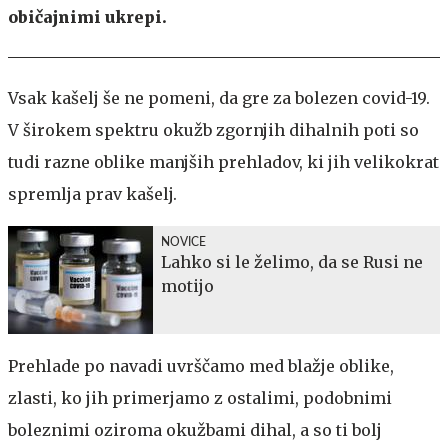
običajnimi ukrepi.
Vsak kašelj še ne pomeni, da gre za bolezen covid-19.
V širokem spektru okužb zgornjih dihalnih poti so
tudi razne oblike manjših prehladov, ki jih velikokrat
spremlja prav kašelj.
NOVICE
Lahko si le želimo, da se Rusi ne
motijo
Prehlade po navadi uvrščamo med blažje oblike,
zlasti, ko jih primerjamo z ostalimi, podobnimi
boleznimi oziroma okužbami dihal, a so ti bolj