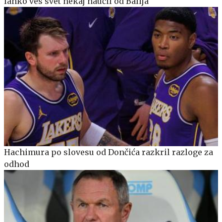
lahko ves svet nekaj naučil od Balija
Hachimura po slovesu od Dončića razkril razloge za
odhod