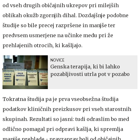
od vseh drugih običajnih ukrepov pri milejših
oblikah okužb zgornjih dihal. Dozdajšnje podobne
študije so bile precej razpršene in manjše ter
predvsem usmerjene na učinke medu pri že
prehlajenih otrocih, ki kašljajo.
NOVICE
Genska terapija, ki bi lahko
pozabljivosti utrla pot v pozabo
Tokratna študija pa je prva vseobsežna študija
podatkov kliničnih preizkusov pri vseh starostnih
skupinah. Rezultati so jasni: tudi odraslim bo med
odlično pomagal pri odpravi kašlja, ki spremlja
manjše prehlade - pravzaprav bolj od običajnih