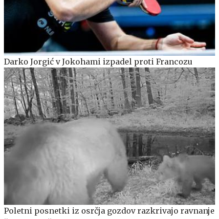
Darko Jorgić v Jokohami izpadel proti Francozu
Poletni posnetki iz osrčja gozdov razkrivajo ravnanje