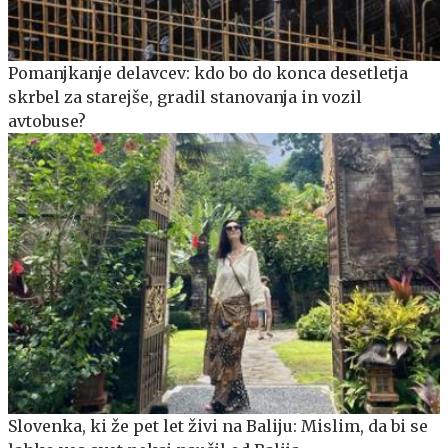
Pomanjkanje delavcev: kdo bo do konca desetletja
skrbel za starejše, gradil stanovanja in vozil
avtobuse?
Slovenka, ki že pet let živi na Baliju: Mislim, da bi se