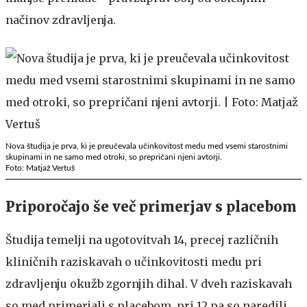
načinov zdravljenja.
Nova študija je prva, ki je preučevala učinkovitost medu med vsemi starostnimi
skupinami in ne samo med otroki, so prepričani njeni avtorji.
Foto: Matjaž Vertuš
Priporočajo še več primerjav s placebom
Študija temelji na ugotovitvah 14, precej različnih
kliničnih raziskavah o učinkovitosti medu pri
zdravljenju okužb zgornjih dihal. V dveh raziskavah
so med primerjali s placebom, pri 12 pa so naredili