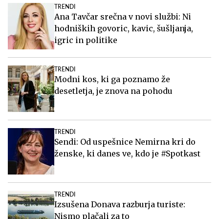
TRENDI
Ana Tavčar srečna v novi službi: Ni
hodniških govoric, kavic, šušljanja,
igric in politike
TRENDI
Modni kos, ki ga poznamo že
desetletja, je znova na pohodu
TRENDI
Sendi: Od uspešnice Nemirna kri do
ženske, ki danes ve, kdo je #Spotkast
TRENDI
Izsušena Donava razburja turiste:
Nismo plačali za to