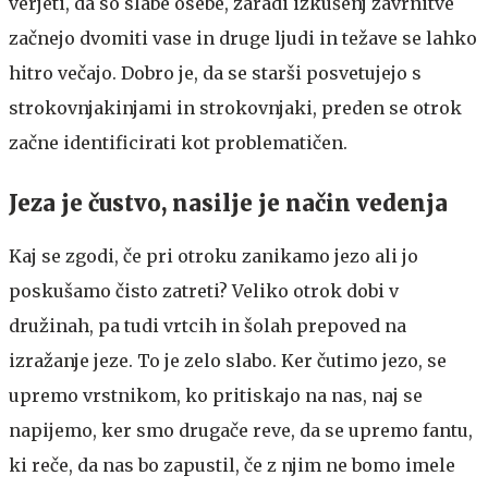
verjeti, da so slabe osebe, zaradi izkušenj zavrnitve
začnejo dvomiti vase in druge ljudi in težave se lahko
hitro večajo. Dobro je, da se starši posvetujejo s
strokovnjakinjami in strokovnjaki, preden se otrok
začne identificirati kot problematičen.
Jeza je čustvo, nasilje je način vedenja
Kaj se zgodi, če pri otroku zanikamo jezo ali jo
poskušamo čisto zatreti? Veliko otrok dobi v
družinah, pa tudi vrtcih in šolah prepoved na
izražanje jeze. To je zelo slabo. Ker čutimo jezo, se
upremo vrstnikom, ko pritiskajo na nas, naj se
napijemo, ker smo drugače reve, da se upremo fantu,
ki reče, da nas bo zapustil, če z njim ne bomo imele