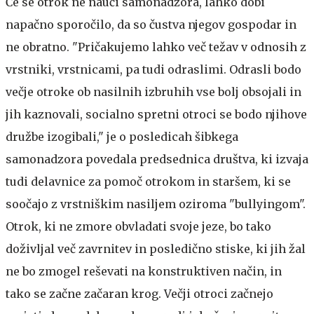
Če se otrok ne nauči samonadzora, lahko dobi
napačno sporočilo, da so čustva njegov gospodar in
ne obratno. "Pričakujemo lahko več težav v odnosih z
vrstniki, vrstnicami, pa tudi odraslimi. Odrasli bodo
večje otroke ob nasilnih izbruhih vse bolj obsojali in
jih kaznovali, socialno spretni otroci se bodo njihove
družbe izogibali," je o posledicah šibkega
samonadzora povedala predsednica društva, ki izvaja
tudi delavnice za pomoč otrokom in staršem, ki se
soočajo z vrstniškim nasiljem oziroma "bullyingom".
Otrok, ki ne zmore obvladati svoje jeze, bo tako
doživljal več zavrnitev in posledično stiske, ki jih žal
ne bo zmogel reševati na konstruktiven način, in
tako se začne začaran krog. Večji otroci začnejo