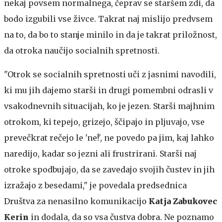
nekaj povsem normalnega, čeprav se staršem zdi, da
bodo izgubili vse živce. Takrat naj mislijo predvsem
na to, da bo to stanje minilo in da je takrat priložnost,
da otroka naučijo socialnih spretnosti.
"Otrok se socialnih spretnosti uči z jasnimi navodili,
ki mu jih dajemo starši in drugi pomembni odrasli v
vsakodnevnih situacijah, ko je jezen. Starši majhnim
otrokom, ki tepejo, grizejo, ščipajo in pljuvajo, vse
prevečkrat rečejo le 'ne!', ne povedo pa jim, kaj lahko
naredijo, kadar so jezni ali frustrirani. Starši naj
otroke spodbujajo, da se zavedajo svojih čustev in jih
izražajo z besedami," je povedala predsednica
Društva za nenasilno komunikacijo
Katja Zabukovec
Kerin
in dodala, da so vsa čustva dobra. Ne poznamo