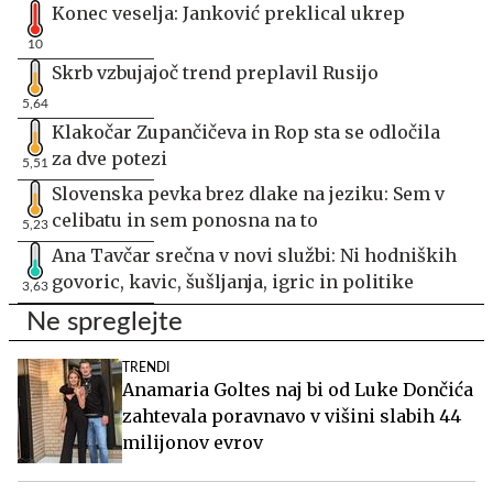
Konec veselja: Janković preklical ukrep
10
Skrb vzbujajoč trend preplavil Rusijo
5,64
Klakočar Zupančičeva in Rop sta se odločila
za dve potezi
5,51
Slovenska pevka brez dlake na jeziku: Sem v
celibatu in sem ponosna na to
5,23
Ana Tavčar srečna v novi službi: Ni hodniških
govoric, kavic, šušljanja, igric in politike
3,63
Ne spreglejte
TRENDI
Anamaria Goltes naj bi od Luke Dončića
zahtevala poravnavo v višini slabih 44
milijonov evrov