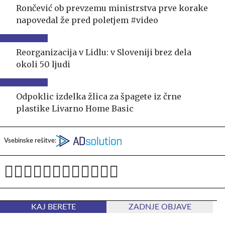
Rončević ob prevzemu ministrstva prve korake
napovedal že pred poletjem #video
Reorganizacija v Lidlu: v Sloveniji brez dela
okoli 50 ljudi
Odpoklic izdelka žlica za špagete iz črne
plastike Livarno Home Basic
Vsebinske rešitve:
KAJ BERETE
ZADNJE OBJAVE