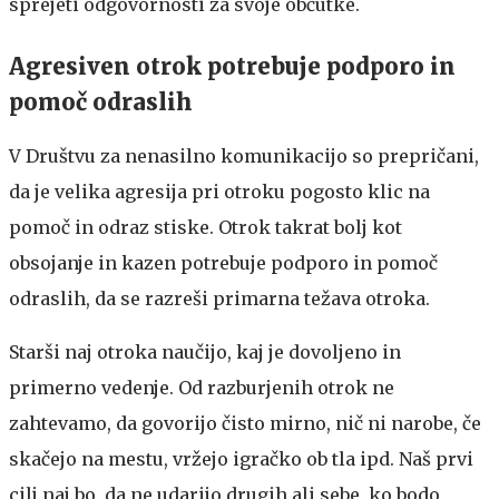
sprejeti odgovornosti za svoje občutke.
Agresiven otrok potrebuje podporo in
pomoč odraslih
V Društvu za nenasilno komunikacijo so prepričani,
da je velika agresija pri otroku pogosto klic na
pomoč in odraz stiske. Otrok takrat bolj kot
obsojanje in kazen potrebuje podporo in pomoč
odraslih, da se razreši primarna težava otroka.
Starši naj otroka naučijo, kaj je dovoljeno in
primerno vedenje. Od razburjenih otrok ne
zahtevamo, da govorijo čisto mirno, nič ni narobe, če
skačejo na mestu, vržejo igračko ob tla ipd. Naš prvi
cilj naj bo, da ne udarijo drugih ali sebe, ko bodo