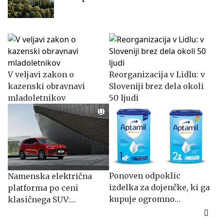
V veljavi zakon o
Reorganizacija v Lidlu: v
kazenski obravnavi
Sloveniji brez dela okoli
mladoletnikov
50 ljudi
Ponoven odpoklic
Namenska električna
izdelka za dojenčke, ki ga
platforma po ceni
kupuje ogromno
klasičnega SUV:
Slovencev
spoznajte MG S5 EV