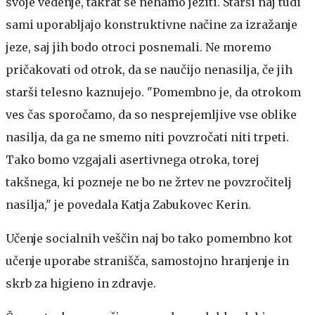
svoje vedenje, takrat se nehamo jeziti. Starši naj tudi
sami uporabljajo konstruktivne načine za izražanje
jeze, saj jih bodo otroci posnemali. Ne moremo
pričakovati od otrok, da se naučijo nenasilja, če jih
starši telesno kaznujejo. "Pomembno je, da otrokom
ves čas sporočamo, da so nesprejemljive vse oblike
nasilja, da ga ne smemo niti povzročati niti trpeti.
Tako bomo vzgajali asertivnega otroka, torej
takšnega, ki pozneje ne bo ne žrtev ne povzročitelj
nasilja," je povedala Katja Zabukovec Kerin.
Učenje socialnih veščin naj bo tako pomembno kot
učenje uporabe stranišča, samostojno hranjenje in
skrb za higieno in zdravje.