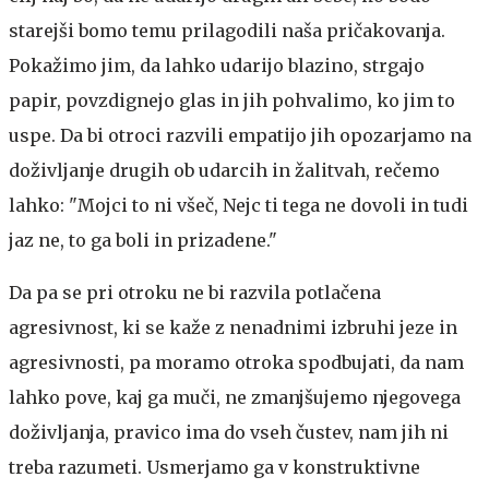
starejši bomo temu prilagodili naša pričakovanja.
Pokažimo jim, da lahko udarijo blazino, strgajo
papir, povzdignejo glas in jih pohvalimo, ko jim to
uspe. Da bi otroci razvili empatijo jih opozarjamo na
doživljanje drugih ob udarcih in žalitvah, rečemo
lahko: "Mojci to ni všeč, Nejc ti tega ne dovoli in tudi
jaz ne, to ga boli in prizadene."
Da pa se pri otroku ne bi razvila potlačena
agresivnost, ki se kaže z nenadnimi izbruhi jeze in
agresivnosti, pa moramo otroka spodbujati, da nam
lahko pove, kaj ga muči, ne zmanjšujemo njegovega
doživljanja, pravico ima do vseh čustev, nam jih ni
treba razumeti. Usmerjamo ga v konstruktivne