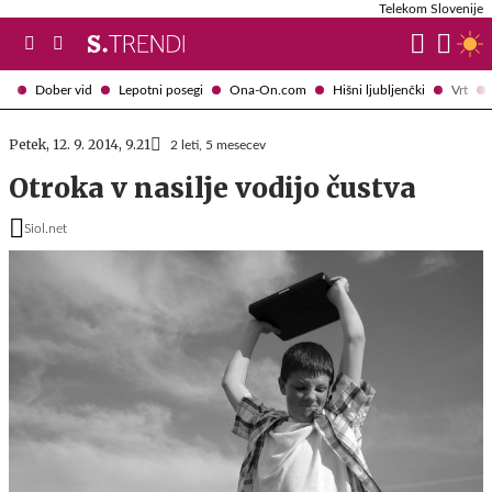
Telekom Slovenije
Dober vid
Lepotni posegi
Ona-On.com
Hišni ljubljenčki
Vrt
Petek, 12. 9. 2014, 9.21
2 leti, 5 mesecev
Otroka v nasilje vodijo čustva
Siol.net