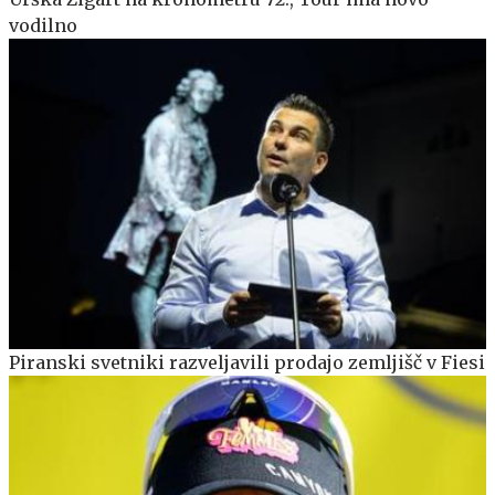
vodilno
Piranski svetniki razveljavili prodajo zemljišč v Fiesi