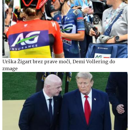
Urška Žigart brez prave moči, Demi Vollering do
zmage