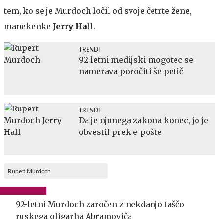
tem, ko se je Murdoch ločil od svoje četrte žene,
manekenke
Jerry Hall
.
TRENDI
92-letni medijski mogotec se
namerava poročiti še petič
TRENDI
Da je njunega zakona konec, jo je
obvestil prek e-pošte
Rupert Murdoch
92-letni Murdoch zaročen z nekdanjo taščo
ruskega oligarha Abramoviča