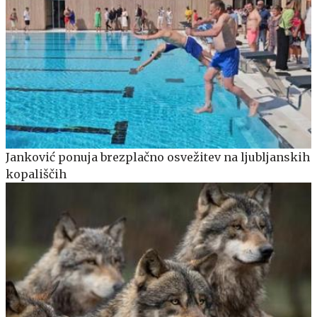
Janković ponuja brezplačno osvežitev na ljubljanskih
kopališčih