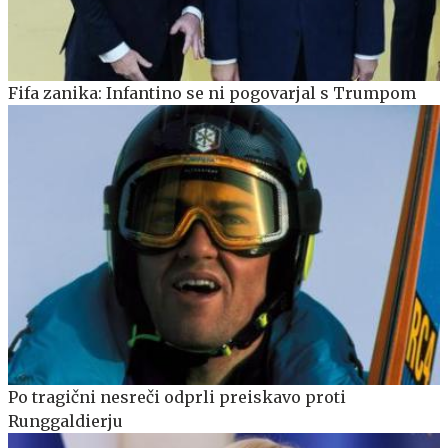
Fifa zanika: Infantino se ni pogovarjal s Trumpom
Po tragični nesreči odprli preiskavo proti
Runggaldierju