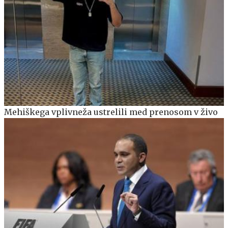
Mehiškega vplivneža ustrelili med prenosom v živo