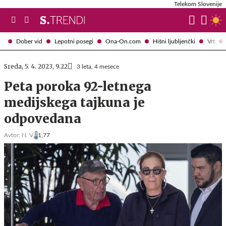
Telekom Slovenije
Dober vid
Lepotni posegi
Ona-On.com
Hišni ljubljenčki
Vrt
Sreda, 5. 4. 2023, 9.22
3 leta, 4 mesece
Peta poroka 92-letnega
medijskega tajkuna je
odpovedana
Avtor:
N. V.
1,77