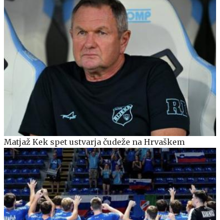
Matjaž Kek spet ustvarja čudeže na Hrvaškem