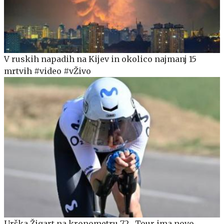
V ruskih napadih na Kijev in okolico najmanj 15
mrtvih #video #vŽivo
Urška Žigart na kronometru 72., Tour ima novo