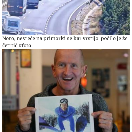
Noro, nesreče na primorki se kar vrstijo, počilo je že
četrtič #foto