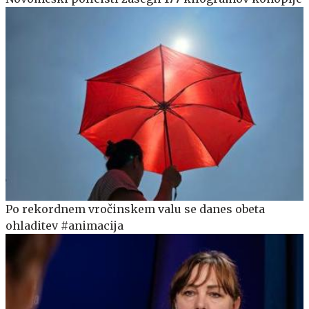
Po rekordnem vročinskem valu se danes obeta
ohladitev #animacija