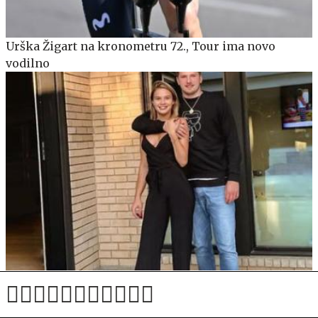
Urška Žigart na kronometru 72., Tour ima novo
vodilno
Anamaria Goltes naj bi od Luke Dončića zahtevala
poravnavo v višini slabih 44 milijonov evrov