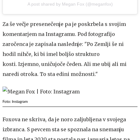
A post shared by Megan Fox (@meganfox)
Za še večje presenečenje pa je poskrbela s svojim
komentarjem na Instagramu. Pod fotografijo
zaročenca je zapisala naslednje: "Po Zemlji še ni
hodil nihče, ki bi imel boljšo strukturo
kosti. Izjemno, uničujoče čeden. Ali me ubij ali mi
naredi otroka. To sta edini možnosti."
Foto: Instagram
Foxova ne skriva, da je noro zaljubljena v svojega
izbranca. S pevcem sta se spoznala na snemanju
filma in leta 2020 sta postala par, januarja letos pa