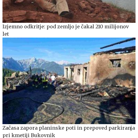
Izjemno odkritje: pod zemljo je čakal 210 milijonov
let
Začasa zapora planinske poti in prepoved parkiranja
pri kmetiji Bukovnik