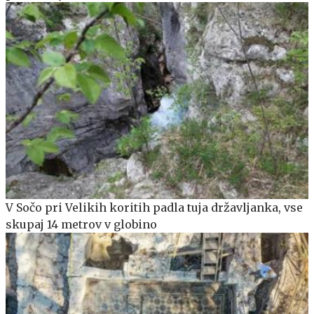
V Sočo pri Velikih koritih padla tuja državljanka, vse
skupaj 14 metrov v globino