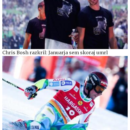
Chris Bosh razkril: Januarja sem skoraj umrl