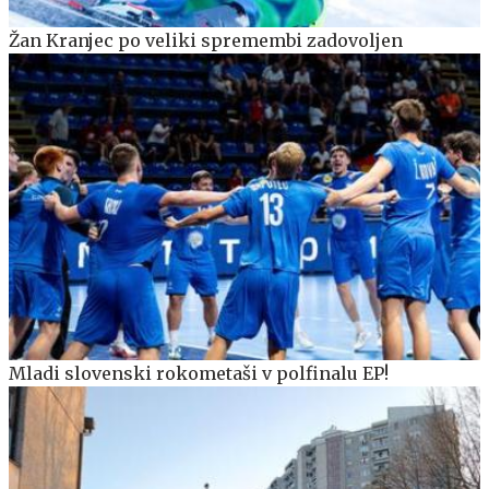
Žan Kranjec po veliki spremembi zadovoljen
Mladi slovenski rokometaši v polfinalu EP!