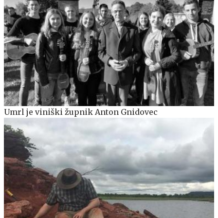
Umrl je viniški župnik Anton Gnidovec