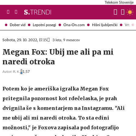
Telekom Slovenije
Dober vid
Lepotni posegi
Ona-On.com
Hišni ljubljenčki
Vrt
Sobota, 29. 10. 2022, 17.15
3 leta, 9 mesecev
Megan Fox: Ubij me ali pa mi
naredi otroka
Avtor:
R. K.
1,57
Potem ko je ameriška igralka Megan Fox
pritegnila pozornost kot rdečelaska, je prah
dvignila še s komentarjem na Instagramu. "Ali
me ubij ali mi naredi otroka. To sta edini
možnosti," je Foxova zapisala pod fotografijo