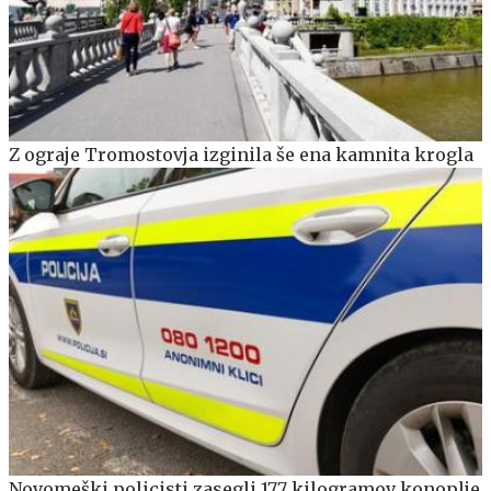
Z ograje Tromostovja izginila še ena kamnita krogla
Novomeški policisti zasegli 177 kilogramov konoplje