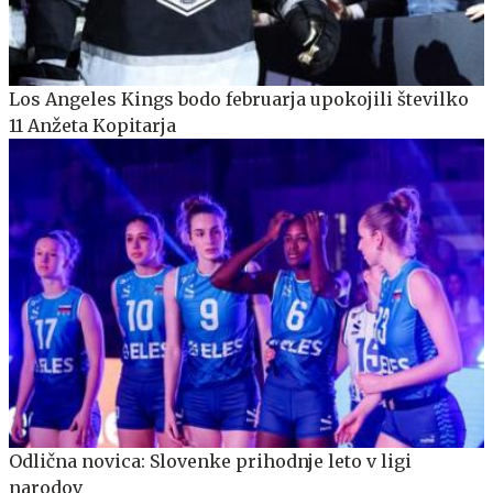
Los Angeles Kings bodo februarja upokojili številko
11 Anžeta Kopitarja
Odlična novica: Slovenke prihodnje leto v ligi
narodov