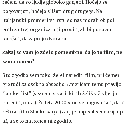
rečem, da so ljudje globoko ganjeni. Hočejo se
pogovarjati, hočejo slišati drug drugega. Na
italijanski premieri v Trstu so nas morali ob pol
enih zjutraj organizatorji prositi, ali bi pogovor
končali, da zaprejo dvorano.
Zakaj se vam je zdelo pomembno, da je to film, ne
samo roman?
S to zgodbo sem takoj želel narediti film, pri čemer
gre tudi za osebno obsesijo. Američani temu pravijo
"bucket list" (seznam stvari, ki jih želiš v življenju
narediti, op. a.). Že leta 2000 smo se pogovarjali, da bi
režiral film Sladke sanje (zanj je napisal scenarij, op.
a.), a se to na koncu ni zgodilo.