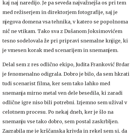
kaj naj naredijo. Je pa seveda najvažnejša os pri tem
med režiserjem in direktorjem fotografije, saj je
njegova domena vsa tehnika, v katero se popolnoma
nič ne vtikam. Tako sva z Dušanom Joksimovićem
tesno sodelovala že pri pripravi snemalne knjige, ki
je vmesen korak med scenarijem in snemanjem.
Delal sem z res odlično ekipo, Judita Franković Brdar
je fenomenalno odigrala. Dobro je bilo, da sem hkrati
tudi scenarist filma, ker sem tako lahko med
snemanja mirno metal ven dele besedila, ki zaradi
odlične igre niso bili potrebni. Izjemno sem užival v
celotnem procesu. Po nekaj dneh, ker je šlo na
snemanju vse tako dobro, sem postal zaskrbljen.
Zagrabila me je krščanska krivda in rekel sem si, da