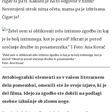
čigav si pa ti. Kakšen je na to odgovor v filmu?
Novorojeni otrok nima očeta, mama pa je izbrisana.
Čigav je?
"Želel sem si oblikovati zelo intimno zgodbo in kaj je še bolj intimnega, kot je
porod? Hkrati je porod srečanje družbe in posameznika."
Foto: Ana Kovač
Avtobiografski elementi so v vašem literarnem
delu pomembni, omenili ste že svojo izjavo, ki je
del filma. Idejo za zgodbo ste dobili na podlagi
osebne izkušnje ob zlomu noge.