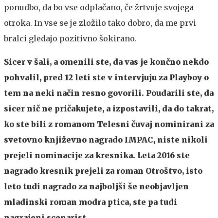
ponudbo, da bo vse odplačano, če žrtvuje svojega
otroka. In vse se je zložilo tako dobro, da me prvi
bralci gledajo pozitivno šokirano.
Sicer v šali, a omenili ste, da vas je končno nekdo
pohvalil, pred 12 leti ste v intervjuju za Playboy o
tem na neki način resno govorili. Poudarili ste, da
sicer nič ne pričakujete, a izpostavili, da do takrat,
ko ste bili z romanom Telesni čuvaj nominirani za
svetovno književno nagrado IMPAC, niste nikoli
prejeli nominacije za kresnika. Leta 2016 ste
nagrado kresnik prejeli za roman Otroštvo, isto
leto tudi nagrado za najboljši še neobjavljen
mladinski roman modra ptica, ste pa tudi
nagrajeni scenarist.