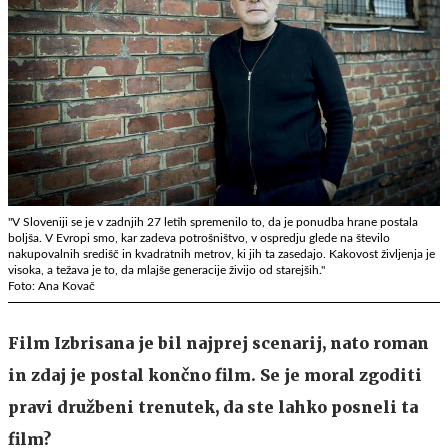
"V Sloveniji se je v zadnjih 27 letih spremenilo to, da je ponudba hrane postala
boljša. V Evropi smo, kar zadeva potrošništvo, v ospredju glede na število
nakupovalnih središč in kvadratnih metrov, ki jih ta zasedajo. Kakovost življenja je
visoka, a težava je to, da mlajše generacije živijo od starejših."
Foto: Ana Kovač
Film Izbrisana je bil najprej scenarij, nato roman
in zdaj je postal končno film. Se je moral zgoditi
pravi družbeni trenutek, da ste lahko posneli ta
film?