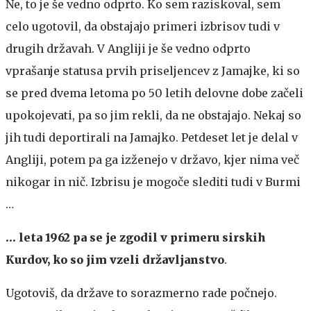
Ne, to je še vedno odprto. Ko sem raziskoval, sem
celo ugotovil, da obstajajo primeri izbrisov tudi v
drugih državah. V Angliji je še vedno odprto
vprašanje statusa prvih priseljencev z Jamajke, ki so
se pred dvema letoma po 50 letih delovne dobe začeli
upokojevati, pa so jim rekli, da ne obstajajo. Nekaj so
jih tudi deportirali na Jamajko. Petdeset let je delal v
Angliji, potem pa ga izženejo v državo, kjer nima več
nikogar in nič. Izbrisu je mogoče slediti tudi v Burmi
…
… leta 1962 pa se je zgodil v primeru sirskih
Kurdov, ko so jim vzeli državljanstvo
.
Ugotoviš, da države to sorazmerno rade počnejo.