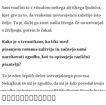
Sam enačim to z ritualom nekega afriškega ljudstva,
kjer gre za to, da vsakemu novorojencu zaželijo isto
željo. Ta je, da bi ga smrt našla živega. Če ne ustvarjaš
v življenju, potem le čakaš.
Kako je s trenutkom, ko liki med
pisanjem romana zaživijo in začnejo sami
narekovati zgodbo, kot to opisujejo različni
pisatelji?
To je eden lepših delov ustvarjalnega procesa.
Nekajkrat se mi je zgodilo, da mi je kdo povedal svojo
zgodbo, iz katere sem naredil lik. Ta isti človek, ko je
nato prebral roman, me je vprašal, kako sem vedel,