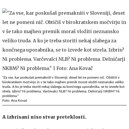
"Za vse, kar poskušaš premakniti v Sloveniji, deset let ne pomeni nič. Obtičiš v
birokratskem močvirju in v še tako majhen premik moraš vložiti neznansko veliko
truda. A ko je treba storiti nekaj slabega za končnega uporabnika, se to izvede kot
strela. Izbris? Ni problema. Varčevalci NLB? Ni problema. Delničarji NKBM? Ni
problema."
Foto: Ana Kovač
A izbrisani niso stvar preteklosti.