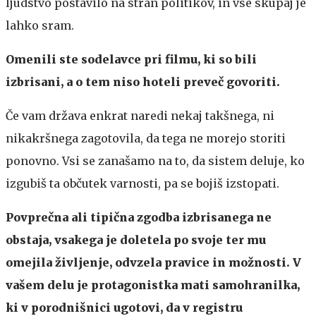
ljudstvo postavilo na stran politikov, in vse skupaj je
lahko sram.
Omenili ste sodelavce pri filmu, ki so bili
izbrisani, a o tem niso hoteli preveč govoriti.
Če vam država enkrat naredi nekaj takšnega, ni
nikakršnega zagotovila, da tega ne morejo storiti
ponovno. Vsi se zanašamo na to, da sistem deluje, ko
izgubiš ta občutek varnosti, pa se bojiš izstopati.
Povprečna ali tipična zgodba izbrisanega ne
obstaja, vsakega je doletela po svoje ter mu
omejila življenje, odvzela pravice in možnosti. V
vašem delu je protagonistka mati samohranilka,
ki v porodnišnici ugotovi, da v registru