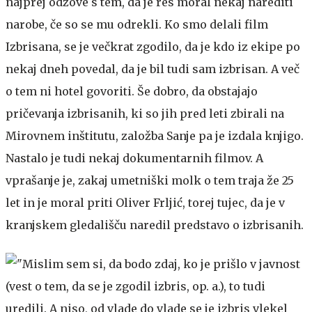
najprej odzove s tem, da je res moral nekaj narediti
narobe, če so se mu odrekli. Ko smo delali film
Izbrisana, se je večkrat zgodilo, da je kdo iz ekipe po
nekaj dneh povedal, da je bil tudi sam izbrisan. A več
o tem ni hotel govoriti. Še dobro, da obstajajo
pričevanja izbrisanih, ki so jih pred leti zbirali na
Mirovnem inštitutu, založba Sanje pa je izdala knjigo.
Nastalo je tudi nekaj dokumentarnih filmov. A
vprašanje je, zakaj umetniški molk o tem traja že 25
let in je moral priti Oliver Frljić, torej tujec, da je v
kranjskem gledališču naredil predstavo o izbrisanih.