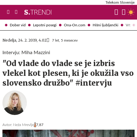
Telekom Slovenije
Dober vid
Lepotni posegi
Ona-On.com
Hišni ljubljenčki
Vrt
Nedelja, 24. 2. 2019, 4.02
7 let, 5 mesecev
Intervju: Miha Mazzini
"Od vlade do vlade se je izbris
vlekel kot plesen, ki je okužila vso
slovensko družbo" #intervju
Avtor:
Neža Mrevlje
7,87