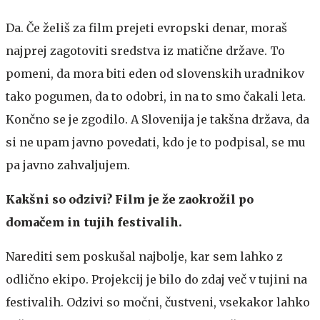
Da. Če želiš za film prejeti evropski denar, moraš
najprej zagotoviti sredstva iz matične države. To
pomeni, da mora biti eden od slovenskih uradnikov
tako pogumen, da to odobri, in na to smo čakali leta.
Končno se je zgodilo. A Slovenija je takšna država, da
si ne upam javno povedati, kdo je to podpisal, se mu
pa javno zahvaljujem.
Kakšni so odzivi? Film je že zaokrožil po
domačem in tujih festivalih.
Narediti sem poskušal najbolje, kar sem lahko z
odlično ekipo. Projekcij je bilo do zdaj več v tujini na
festivalih. Odzivi so močni, čustveni, vsekakor lahko