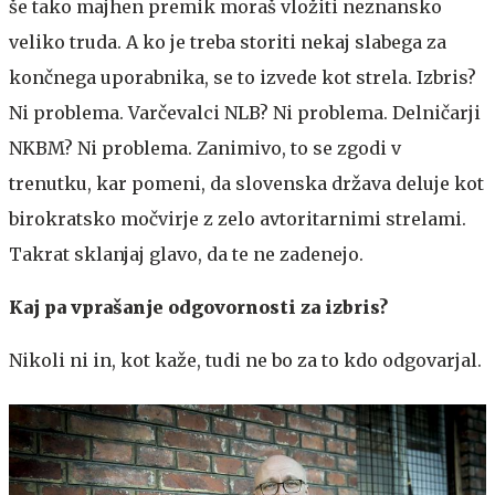
še tako majhen premik moraš vložiti neznansko
veliko truda. A ko je treba storiti nekaj slabega za
končnega uporabnika, se to izvede kot strela. Izbris?
Ni problema. Varčevalci NLB? Ni problema. Delničarji
NKBM? Ni problema. Zanimivo, to se zgodi v
trenutku, kar pomeni, da slovenska država deluje kot
birokratsko močvirje z zelo avtoritarnimi strelami.
Takrat sklanjaj glavo, da te ne zadenejo.
Kaj pa vprašanje odgovornosti za izbris?
Nikoli ni in, kot kaže, tudi ne bo za to kdo odgovarjal.