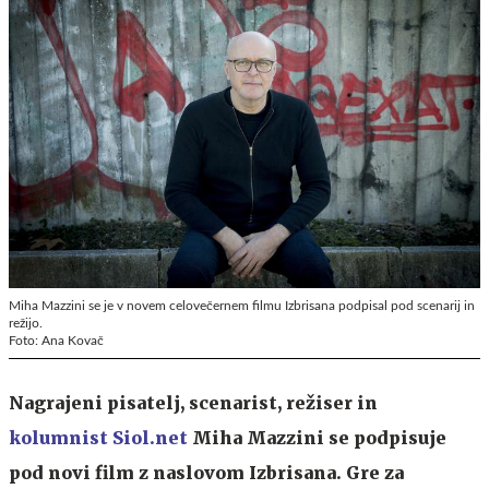
Miha Mazzini se je v novem celovečernem filmu Izbrisana podpisal pod scenarij in
režijo.
Foto: Ana Kovač
Nagrajeni pisatelj, scenarist, režiser in
kolumnist Siol.net
Miha Mazzini se podpisuje
pod novi film z naslovom Izbrisana. Gre za