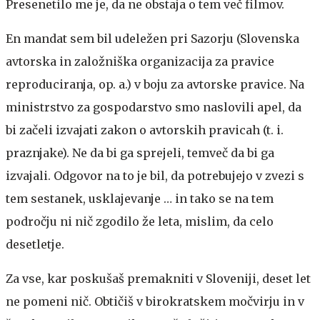
Presenetilo me je, da ne obstaja o tem več filmov.
En mandat sem bil udeležen pri Sazorju (Slovenska
avtorska in založniška organizacija za pravice
reproduciranja, op. a.) v boju za avtorske pravice. Na
ministrstvo za gospodarstvo smo naslovili apel, da
bi začeli izvajati zakon o avtorskih pravicah (t. i.
praznjake). Ne da bi ga sprejeli, temveč da bi ga
izvajali. Odgovor na to je bil, da potrebujejo v zvezi s
tem sestanek, usklajevanje … in tako se na tem
področju ni nič zgodilo že leta, mislim, da celo
desetletje.
Za vse, kar poskušaš premakniti v Sloveniji, deset let
ne pomeni nič. Obtičiš v birokratskem močvirju in v