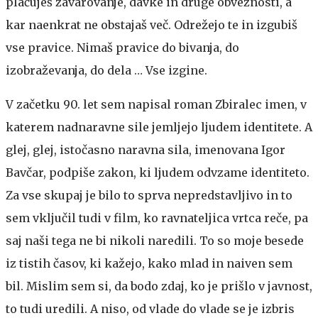
plačuješ zavarovanje, davke in druge obveznosti, a
kar naenkrat ne obstajaš več. Odrežejo te in izgubiš
vse pravice. Nimaš pravice do bivanja, do
izobraževanja, do dela … Vse izgine.
V začetku 90. let sem napisal roman Zbiralec imen, v
katerem nadnaravne sile jemljejo ljudem identitete. A
glej, glej, istočasno naravna sila, imenovana Igor
Bavčar, podpiše zakon, ki ljudem odvzame identiteto.
Za vse skupaj je bilo to sprva nepredstavljivo in to
sem vključil tudi v film, ko ravnateljica vrtca reče, pa
saj naši tega ne bi nikoli naredili. To so moje besede
iz tistih časov, ki kažejo, kako mlad in naiven sem
bil. Mislim sem si, da bodo zdaj, ko je prišlo v javnost,
to tudi uredili. A niso, od vlade do vlade se je izbris