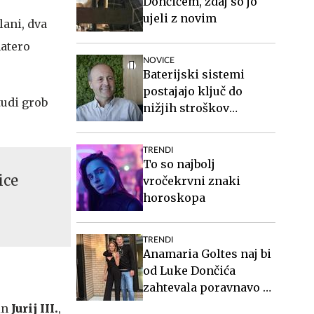
Dončićem, zdaj so jo
ujeli z novim
 lani, dva
matero
NOVICE
Baterijski sistemi
postajajo ključ do
tudi grob
nižjih stroškov
elektrike v podjetjih
TRENDI
To so najbolj
ice
vročekrvni znaki
horoskopa
TRENDI
Anamaria Goltes naj bi
od Luke Dončića
zahtevala poravnavo v
višini slabih 44
in
Jurij III.
,