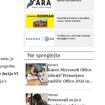
Ne spreglejte
ramu, je
NOVICE
 pogrebu
Kateri Microsoft Office
ja
Jurija VI
.
izbrati? Primerjava
različic Office 2024 in
ja v
Office 2021.
TRENDI
Povezovali so jo z