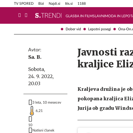
Info in obvestila
Tehnik
TV SPORED
Bizi
Najdi.si
Itis.si
1188
GLASBA IN FILM
SLAVNI
MODA IN LEPOT
Dober vid
Lepotni posegi
Ona-On.
Javnosti ra
Avtor:
Sa. B.
kraljice El
Sobota,
24. 9. 2022,
20.03
Kraljeva družina je ob
pokopana kraljica Eliz
3 leta, 10 mesecev
Jurija ob gradu Winds
6,21
10
Natisni članek