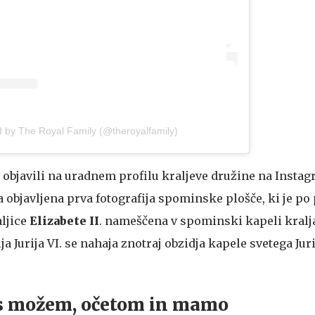
d by The Royal Family (@theroyalfamily)
jo objavili na uradnem profilu kraljeve družine na Instag
a objavljena prva fotografija spominske plošče, ki je po
ljice
Elizabete II
. nameščena v spominski kapeli kral
 Jurija VI. se nahaja znotraj obzidja kapele svetega Juri
 s možem, očetom in mamo