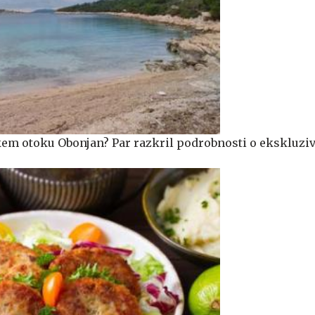
škem otoku Obonjan? Par razkril podrobnosti o ekskluz