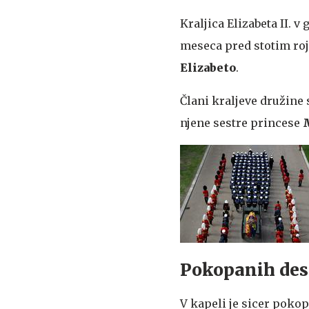
Kraljica Elizabeta II.
meseca pred stotim roj
Elizabeto
.
Člani kraljeve družine 
njene sestre princese
Pokopanih des
V kapeli je sicer poko