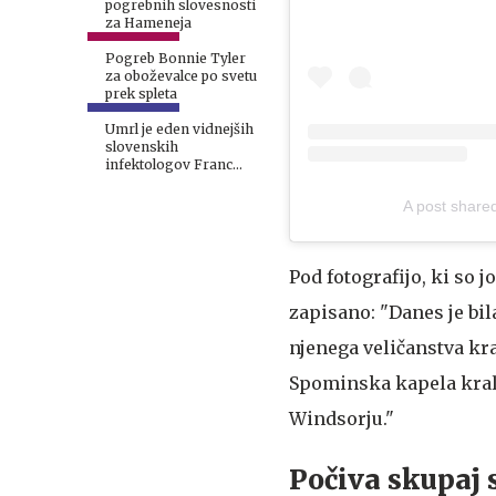
pogrebnih slovesnosti
za Hameneja
Pogreb Bonnie Tyler
za oboževalce po svetu
prek spleta
Umrl je eden vidnejših
slovenskih
infektologov Franc
Pikelj
A post share
Pod fotografijo, ki so 
zapisano: "Danes je bil
njenega veličanstva
kra
Spominska kapela kralja
Windsorju."
Počiva skupaj