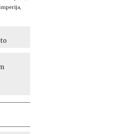
milijonov evrov
imperija,
oto
em