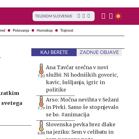
TELEKOM SLOVENIJE
red
Potovanja
Horoskop
Trajnost
a
KAJ BERETE
ZADNJE OBJAVE
Ana Tavčar srečna v novi
službi: Ni hodniških govoric,
7,83
kavic, šušljanja, igric in
politike
 kratkim
Arso: Močna nevihta v Sežani
i svetega
in Pivki. Samo še stopnjevalo
7,79
se bo. #animacija
Slovenska pevka brez dlake
na jeziku: Sem v celibatu in
6,88