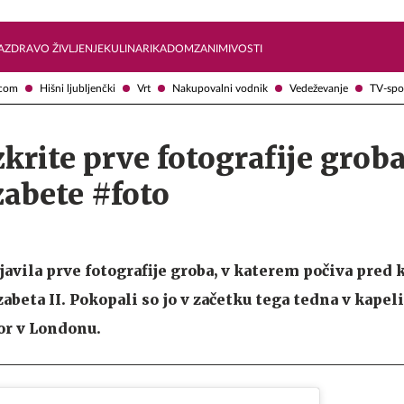
Želite prejemati e-novice?
Uživajmo pametno
A
ZDRAVO ŽIVLJENJE
KULINARIKA
DOM
ZANIMIVOSTI
com
Hišni ljubljenčki
Vrt
Nakupovalni vodnik
Vedeževanje
TV-spo
zkrite prve fotografije grob
izabete #foto
javila prve fotografije groba, v katerem počiva pred
abeta II. Pokopali so jo v začetku tega tedna v kapel
or v Londonu.