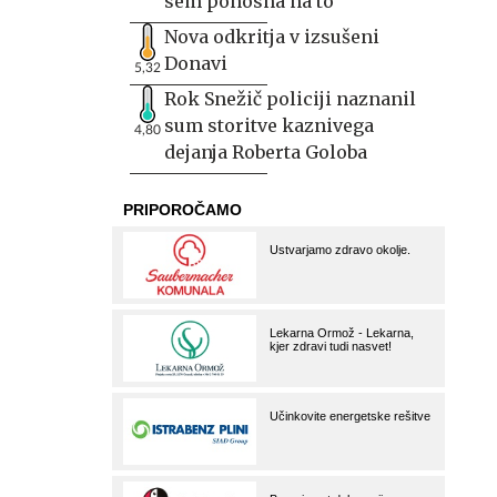
sem ponosna na to
Nova odkritja v izsušeni
Donavi
5,32
Rok Snežič policiji naznanil
sum storitve kaznivega
4,80
dejanja Roberta Goloba