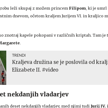
 v grobu leži skupaj z možem princem
Filipom
, ki je umrl
stnim dnevom, očetom kraljem Jurijem VI. in kraljico 
so znotraj kapele pokopani v različnih kriptah. Tam je 
Margarete
.
TRENDI
Kraljeva družina se je poslovila od kralj
Elizabete II. #video
et nekdanjih vladarjev
panih deset nekdanjih vladarjev, med njimi tudi
Jurij IV.