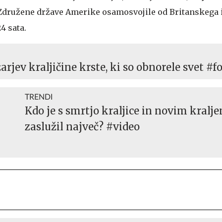
se Združene države Amerike osamosvojile od Britanskega 
4 sata.
žarjev kraljičine krste, ki so obnorele svet #f
TRENDI
Kdo je s smrtjo kraljice in novim kralj
zaslužil največ? #video