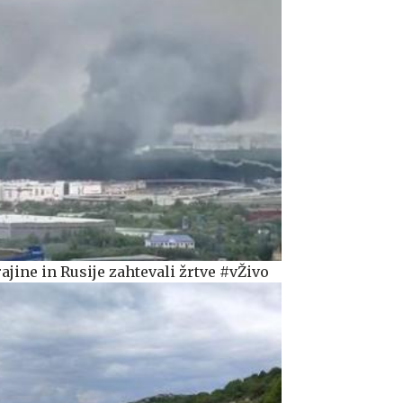
jine in Rusije zahtevali žrtve #vŽivo