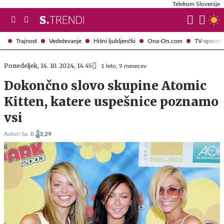
Telekom Slovenije
Trajnost
Vedeževanje
Hišni ljubljenčki
Ona-On.com
TV-spored
Ponedeljek, 14. 10. 2024, 14.45
1 leto, 9 mesecev
Dokončno slovo skupine Atomic
Kitten, katere uspešnice poznamo
vsi
Avtor:
Sa. B.
3,29