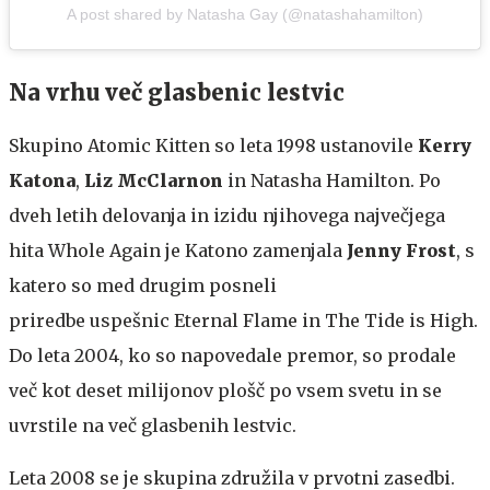
A post shared by Natasha Gay (@natashahamilton)
Na vrhu več glasbenic lestvic
Skupino Atomic Kitten so leta 1998 ustanovile
Kerry
Katona
,
Liz McClarnon
in Natasha Hamilton. Po
dveh letih delovanja in izidu njihovega največjega
hita Whole Again je Katono zamenjala
Jenny Frost
, s
katero so med drugim posneli
priredbe uspešnic Eternal Flame in The Tide is High.
Do leta 2004, ko so napovedale premor, so prodale
več kot deset milijonov plošč po vsem svetu in se
uvrstile na več glasbenih lestvic.
Leta 2008 se je skupina združila v prvotni zasedbi.