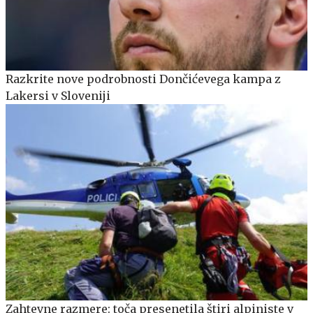
Razkrite nove podrobnosti Dončićevega kampa z
Lakersi v Sloveniji
Zahtevne razmere: toča presenetila štiri alpiniste v