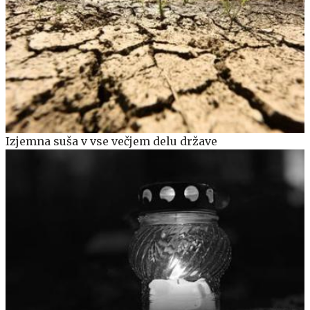
Izjemna suša v vse večjem delu države