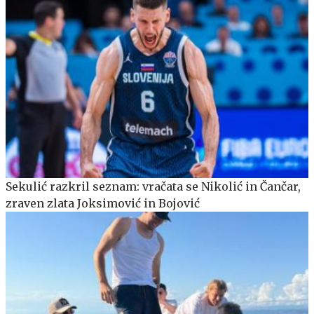
Sekulić razkril seznam: vračata se Nikolić in Čančar,
zraven zlata Joksimović in Bojović