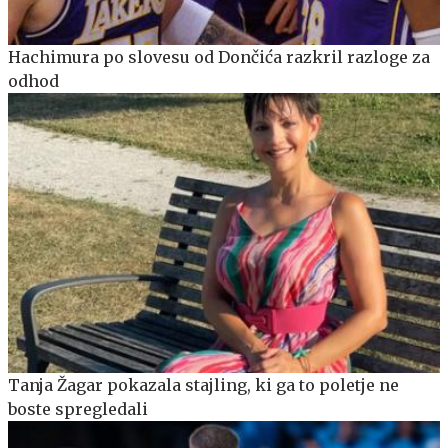
Hachimura po slovesu od Dončića razkril razloge za
odhod
Tanja Žagar pokazala stajling, ki ga to poletje ne
boste spregledali