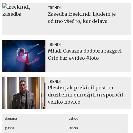
TRENDI
Zasedba freekind.: Ljudem je
očitno všeč to, kar delava
TRENDI
Mladi Cavazza dodobra razgrel
Orto bar #video #foto
TRENDI
Plestenjak prekinil post na
družbenih omrežjih in sporočil
veliko novico
skupina
razhod
glasba
kariera