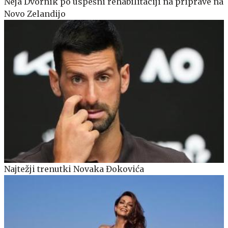
Neja Dvornik po uspešni rehabilitaciji na priprave na
Novo Zelandijo
Najtežji trenutki Novaka Đokovića