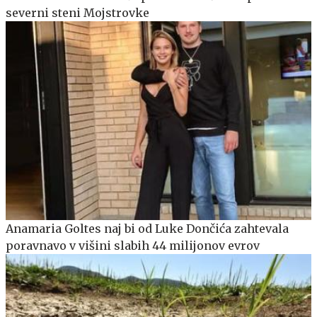
severni steni Mojstrovke
Anamaria Goltes naj bi od Luke Dončića zahtevala
poravnavo v višini slabih 44 milijonov evrov