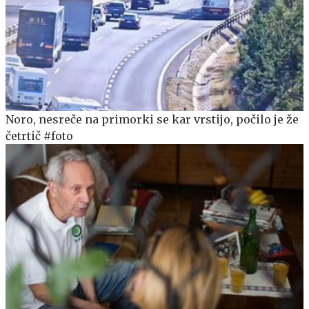
Noro, nesreče na primorki se kar vrstijo, počilo je že
četrtič #foto