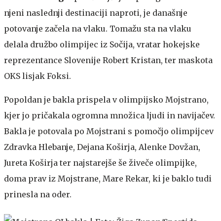
njeni naslednji destinaciji naproti, je današnje
potovanje začela na vlaku. Tomažu sta na vlaku
delala družbo olimpijec iz Sočija, vratar hokejske
reprezentance Slovenije Robert Kristan, ter maskota
OKS lisjak Foksi.
Popoldan je bakla prispela v olimpijsko Mojstrano,
kjer jo pričakala ogromna množica ljudi in navijačev.
Bakla je potovala po Mojstrani s pomočjo olimpijcev
Zdravka Hlebanje, Dejana Koširja, Alenke Dovžan,
Jureta Koširja ter najstarejše še živeče olimpijke,
doma prav iz Mojstrane, Mare Rekar, ki je baklo tudi
prinesla na oder.