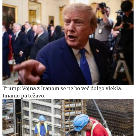
Trump: Vojna z Iranom se ne bo več dolgo vlekla.
Imamo pa težavo.