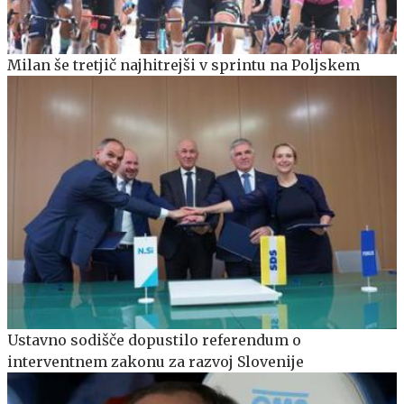
Milan še tretjič najhitrejši v sprintu na Poljskem
Ustavno sodišče dopustilo referendum o
interventnem zakonu za razvoj Slovenije