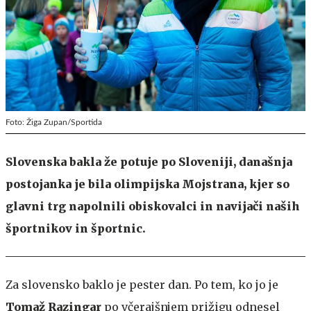
Foto: Žiga Zupan/Sportida
Slovenska bakla že potuje po Sloveniji, današnja
postojanka je bila olimpijska Mojstrana, kjer so
glavni trg napolnili obiskovalci in navijači naših
športnikov in športnic.
Za slovensko baklo je pester dan. Po tem, ko jo je
Tomaž Razingar
po včerajšnjem prižigu odnesel