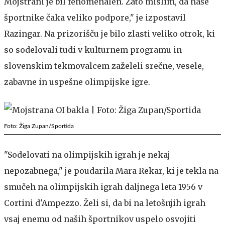
Mojstrani je bil fenomenalen. Zato mislim, da naše
športnike čaka veliko podpore," je izpostavil
Razingar. Na prizorišču je bilo zlasti veliko otrok, ki
so sodelovali tudi v kulturnem programu in
slovenskim tekmovalcem zaželeli srečne, vesele,
zabavne in uspešne olimpijske igre.
Foto: Žiga Zupan/Sportida
"Sodelovati na olimpijskih igrah je nekaj
nepozabnega," je poudarila Mara Rekar, ki je tekla na
smučeh na olimpijskih igrah daljnega leta 1956 v
Cortini d'Ampezzo. Želi si, da bi na letošnjih igrah
vsaj enemu od naših športnikov uspelo osvojiti