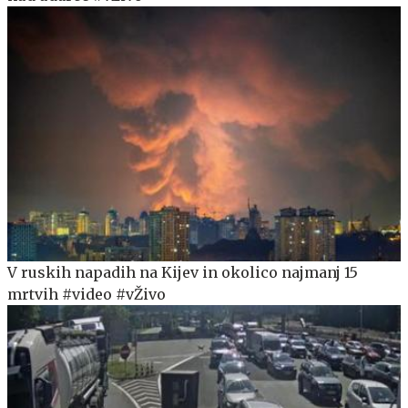
V ruskih napadih na Kijev in okolico najmanj 15
mrtvih #video #vŽivo