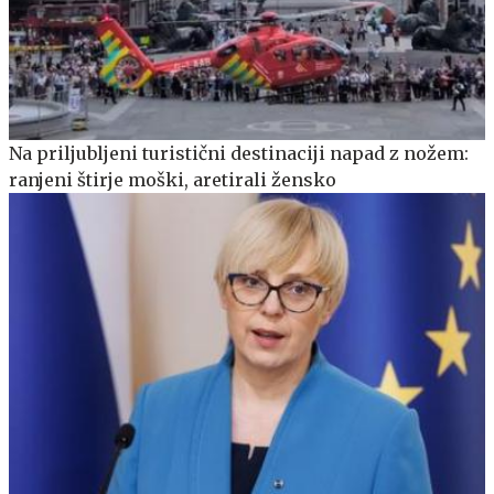
Na priljubljeni turistični destinaciji napad z nožem:
ranjeni štirje moški, aretirali žensko