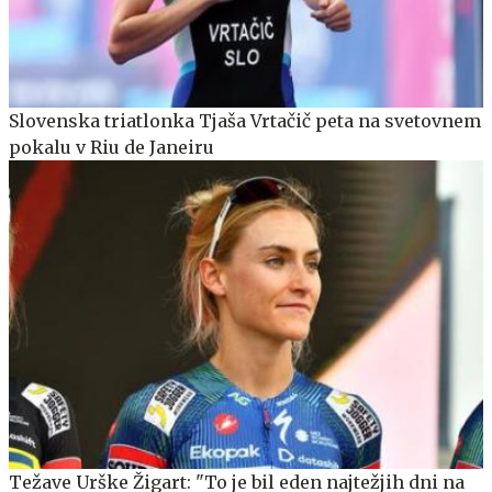
Slovenska triatlonka Tjaša Vrtačič peta na svetovnem
pokalu v Riu de Janeiru
Težave Urške Žigart: "To je bil eden najtežjih dni na