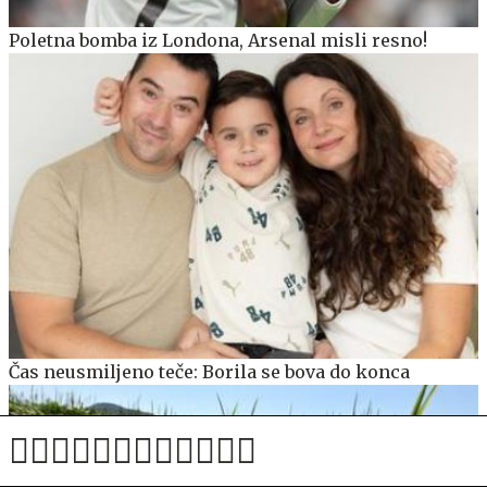
Poletna bomba iz Londona, Arsenal misli resno!
Čas neusmiljeno teče: Borila se bova do konca