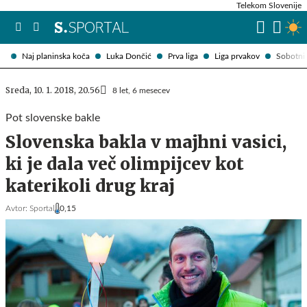
Telekom Slovenije
Naj planinska koča
Luka Dončić
Prva liga
Liga prvakov
Sobotni 
Sreda, 10. 1. 2018, 20.56
8 let, 6 mesecev
Pot slovenske bakle
Slovenska bakla v majhni vasici,
ki je dala več olimpijcev kot
katerikoli drug kraj
Avtor:
Sportal
0,15