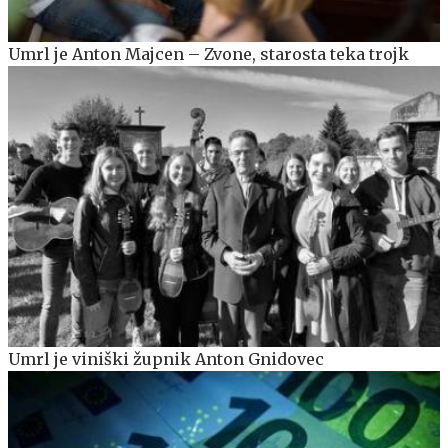
Umrl je Anton Majcen – Zvone, starosta teka trojk
Umrl je viniški župnik Anton Gnidovec