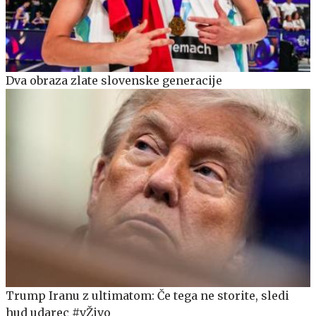
Dva obraza zlate slovenske generacije
Trump Iranu z ultimatom: Če tega ne storite, sledi
hud udarec #vŽivo