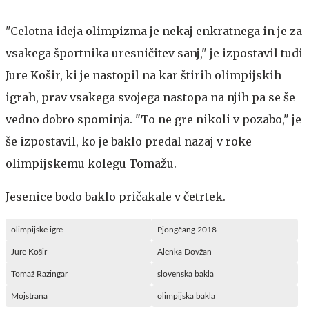
"Celotna ideja olimpizma je nekaj enkratnega in je za
vsakega športnika uresničitev sanj," je izpostavil tudi
Jure Košir, ki je nastopil na kar štirih olimpijskih
igrah, prav vsakega svojega nastopa na njih pa se še
vedno dobro spominja. "To ne gre nikoli v pozabo," je
še izpostavil, ko je baklo predal nazaj v roke
olimpijskemu kolegu Tomažu.
Jesenice bodo baklo pričakale v četrtek.
olimpijske igre
Pjongčang 2018
Jure Košir
Alenka Dovžan
Tomaž Razingar
slovenska bakla
Mojstrana
olimpijska bakla