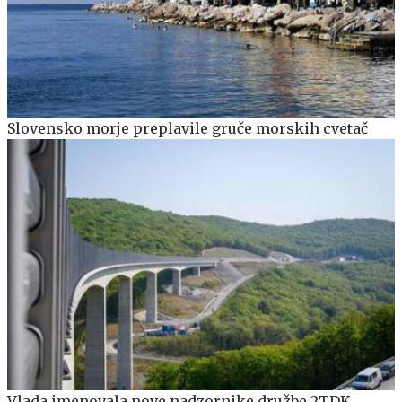
Slovensko morje preplavile gruče morskih cvetač
Vlada imenovala nove nadzornike družbe 2TDK