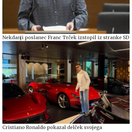
Nekdanji poslanec Franc Trček izstopil iz stranke SD
Cristiano Ronaldo pokazal delček svojega