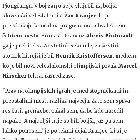
Pjongčangu. V boj zanjo se je vključil najboljši
slovenski veleslalomist
Žan Kranjec
, ki je
preizkušnjo končal na pregovorno nehvaležnem
četrtem mestu. Bronasti Francoz
Alexis Pinturault
ga je prehitel za 42 stotink sekunde, za še štiri
stotink hitrejši je bil
Henrik Kristoffersen
, medtem
ko je bil novi veleslalomski olimpijski prvak
Marcel
Hirscher
tokrat razred zase.
"Prav na olimpijskih igrah je med stopničkami in
preostalimi mesti razlika največja. Zato sem sprva
res čutil grenkobo. Čakal sem, da bo kdo naredil
napako. A najboljši trije so bili boljši, jaz pa sem
lahko ponosen," je po tekmi dejal Kranjec, ki si je