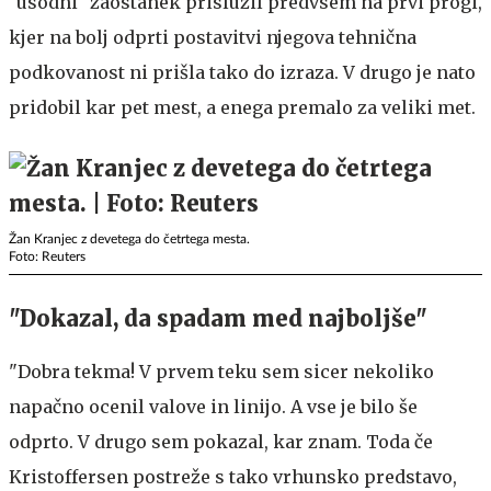
"usodni" zaostanek prislužil predvsem na prvi progi,
kjer na bolj odprti postavitvi njegova tehnična
podkovanost ni prišla tako do izraza. V drugo je nato
pridobil kar pet mest, a enega premalo za veliki met.
Žan Kranjec z devetega do četrtega mesta.
Foto: Reuters
"Dokazal, da spadam med najboljše"
"Dobra tekma! V prvem teku sem sicer nekoliko
napačno ocenil valove in linijo. A vse je bilo še
odprto. V drugo sem pokazal, kar znam. Toda če
Kristoffersen postreže s tako vrhunsko predstavo,