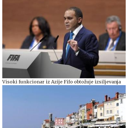
Visoki funkcionar iz Azije Fifo obtožuje izsiljevanja