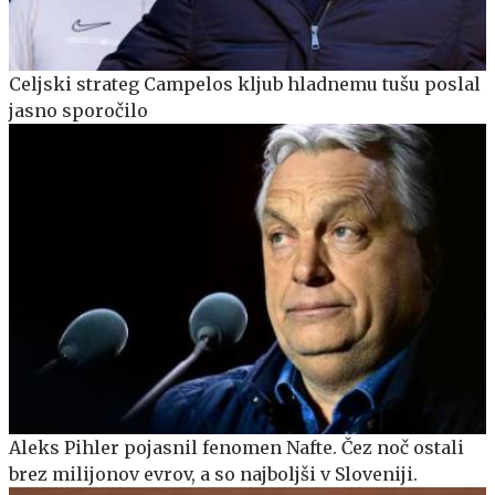
Celjski strateg Campelos kljub hladnemu tušu poslal
jasno sporočilo
Aleks Pihler pojasnil fenomen Nafte. Čez noč ostali
brez milijonov evrov, a so najboljši v Sloveniji.