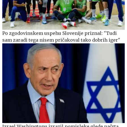
Po zgodovinskem uspehu Slovenije priznal: "Tudi
sam zaradi tega nisem pričakoval tako dobrih iger"
Izrael Washingtonu izrazil pomisleke glede načrta