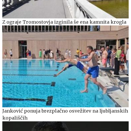
Z ograje Tromostovja izginila še ena kamnita krogla
Janković ponuja brezplačno osvežitev na ljubljanskih
kopališčih