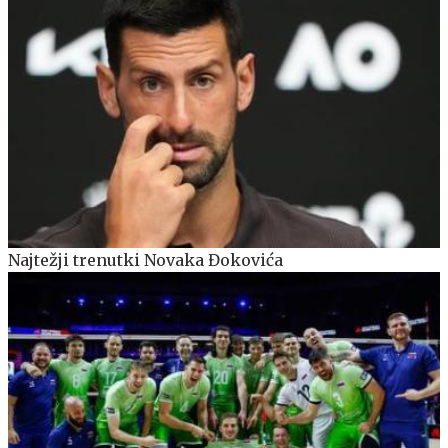
Najtežji trenutki Novaka Đokovića