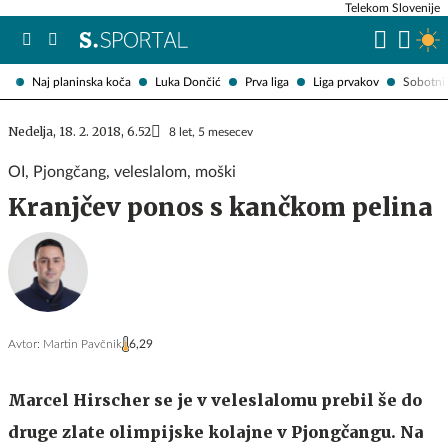
Telekom Slovenije
Naj planinska koča
Luka Dončić
Prva liga
Liga prvakov
Sobotni 
Nedelja, 18. 2. 2018, 6.52
8 let, 5 mesecev
OI, Pjongčang, veleslalom, moški
Kranjčev ponos s kančkom pelina
Avtor:
Martin Pavčnik
6,29
Marcel Hirscher se je v veleslalomu prebil še do
druge zlate olimpijske kolajne v Pjongčangu. Na