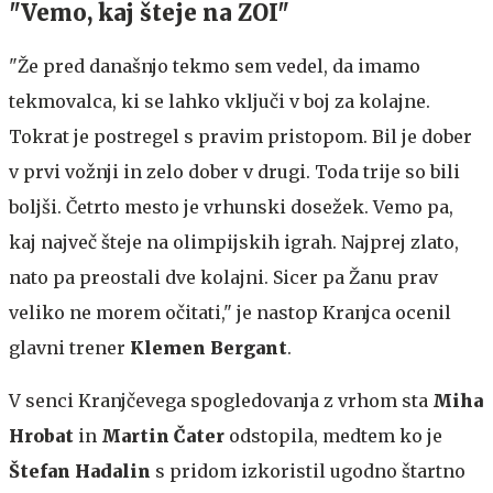
"Vemo, kaj šteje na ZOI"
"Že pred današnjo tekmo sem vedel, da imamo
tekmovalca, ki se lahko vključi v boj za kolajne.
Tokrat je postregel s pravim pristopom. Bil je dober
v prvi vožnji in zelo dober v drugi. Toda trije so bili
boljši. Četrto mesto je vrhunski dosežek. Vemo pa,
kaj največ šteje na olimpijskih igrah. Najprej zlato,
nato pa preostali dve kolajni. Sicer pa Žanu prav
veliko ne morem očitati," je nastop Kranjca ocenil
glavni trener
Klemen Bergant
.
V senci Kranjčevega spogledovanja z vrhom sta
Miha
Hrobat
in
Martin Čater
odstopila, medtem ko je
Štefan Hadalin
s pridom izkoristil ugodno štartno