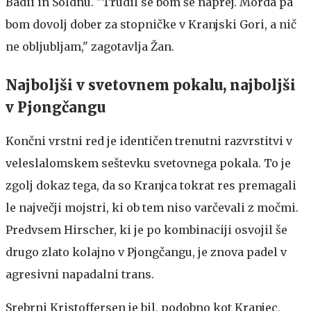
Badii in Söldnu. "Trudil se bom še naprej. Morda pa
bom dovolj dober za stopničke v Kranjski Gori, a nič
ne obljubljam," zagotavlja Žan.
Najboljši v svetovnem pokalu, najboljši
v Pjongčangu
Končni vrstni red je identičen trenutni razvrstitvi v
veleslalomskem seštevku svetovnega pokala. To je
zgolj dokaz tega, da so Kranjca tokrat res premagali
le največji mojstri, ki ob tem niso varčevali z močmi.
Predvsem Hirscher, ki je po kombinaciji osvojil še
drugo zlato kolajno v Pjongčangu, je znova padel v
agresivni napadalni trans.
Srebrni Kristoffersen je bil, podobno kot Kranjec,