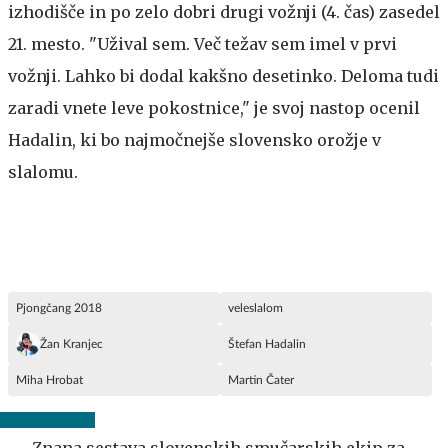
izhodišče in po zelo dobri drugi vožnji (4. čas) zasedel
21. mesto. "Užival sem. Več težav sem imel v prvi
vožnji. Lahko bi dodal kakšno desetinko. Deloma tudi
zaradi vnete leve pokostnice," je svoj nastop ocenil
Hadalin, ki bo najmočnejše slovensko orožje v
slalomu.
Pjongčang 2018
veleslalom
Žan Kranjec
Štefan Hadalin
Miha Hrobat
Martin Čater
Znana sestava slovenskih smučarskih ekip za