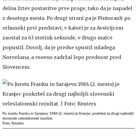
delna žrtev postavitve prve proge, tako da je napadel
z desetega mesta. Po drugi strani pa je Pinturault po
vrhunski prvi predstavi, v kateri je za Avstrijcem
zaostal za 63 stotink sekunde, v drugo malce
popustil. Dovolj, da je predse spustil mladega
Norvežana, a vseeno zadržal lepo prednost pred
Slovencem.
Po Juretu Franku in Sarajevu 1984 (2. mesto) je Kranjec poskrbel za drugi najboljši
slovenski veleslalomski rezultat.
Foto: Reuters