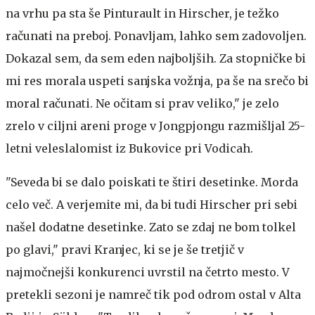
na vrhu pa sta še Pinturault in Hirscher, je težko
računati na preboj. Ponavljam, lahko sem zadovoljen.
Dokazal sem, da sem eden najboljših. Za stopničke bi
mi res morala uspeti sanjska vožnja, pa še na srečo bi
moral računati. Ne očitam si prav veliko," je zelo
zrelo v ciljni areni proge v Jongpjongu razmišljal 25-
letni veleslalomist iz Bukovice pri Vodicah.
"Seveda bi se dalo poiskati te štiri desetinke. Morda
celo več. A verjemite mi, da bi tudi Hirscher pri sebi
našel dodatne desetinke. Zato se zdaj ne bom tolkel
po glavi," pravi Kranjec, ki se je še tretjič v
najmočnejši konkurenci uvrstil na četrto mesto. V
pretekli sezoni je namreč tik pod odrom ostal v Alta