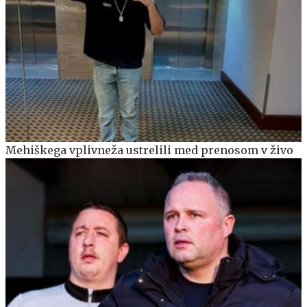
Mehiškega vplivneža ustrelili med prenosom v živo