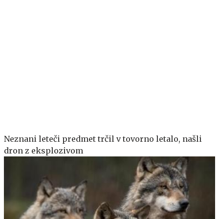
Neznani leteči predmet trčil v tovorno letalo, našli
dron z eksplozivom