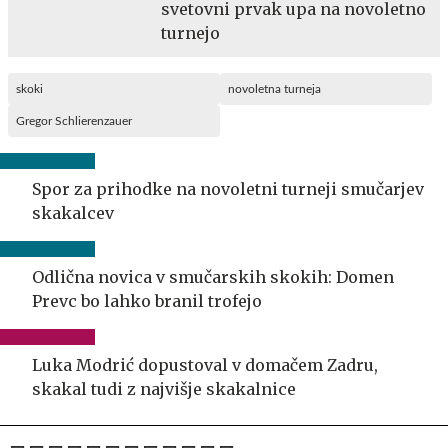
svetovni prvak upa na novoletno
turnejo
skoki
novoletna turneja
Gregor Schlierenzauer
Spor za prihodke na novoletni turneji smučarjev
skakalcev
Odlična novica v smučarskih skokih: Domen
Prevc bo lahko branil trofejo
Luka Modrić dopustoval v domačem Zadru,
skakal tudi z najvišje skakalnice