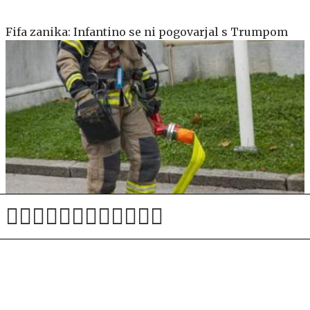
Fifa zanika: Infantino se ni pogovarjal s Trumpom
V požaru industrijske hale v Izoli za več kot 300 tisoč
evrov škode