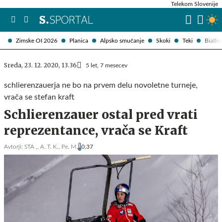
Telekom Slovenije
Zimske OI 2026
Planica
Alpsko smučanje
Skoki
Teki
Biatlo
Sreda, 23. 12. 2020, 13.36
5 let, 7 mesecev
schlierenzauerja ne bo na prvem delu novoletne turneje,
vrača se stefan kraft
Schlierenzauer ostal pred vrati
reprezentance, vrača se Kraft
Avtorji:
STA ,,
A. T. K.,
Pe. M.
0,37