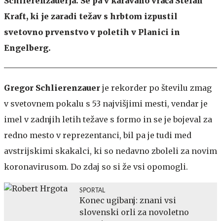
Schlierenzauerja. Se pa v karavano vrača Stefan
Kraft, ki je zaradi težav s hrbtom izpustil
svetovno prvenstvo v poletih v Planici in
Engelberg.
Gregor Schlierenzauer
je rekorder po številu zmag
v svetovnem pokalu s 53 najvišjimi mesti, vendar je
imel v zadnjih letih težave s formo in se je bojeval za
redno mesto v reprezentanci, bil pa je tudi med
avstrijskimi skakalci, ki so nedavno zboleli za novim
koronavirusom. Do zdaj so si že vsi opomogli.
SPORTAL
Konec ugibanj: znani vsi
slovenski orli za novoletno