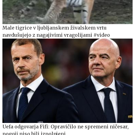
Male tigrice v ljubljanskem živalskem vrtu
navdušujejo z nagajivimi vragolijami #video
Uefa odgovarja Fifi: Opravičilo ne spremeni ničesar,
pogoji niso bili izpolnjeni