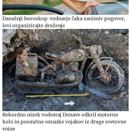
Današnji horoskop: vodnarje čaka zanimiv pogovor,
levi organizirajte druženje
Rekordno nizek vodostaj Donave odkril motorno
kolo in posmrtne ostanke vojakov iz druge svetovne
vojne