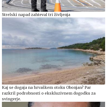
Strelski napad zahteval tri življenja
Kaj se dogaja na hrvaškem otoku Obonjan? Par
razkril podrobnosti o ekskluzivnem dogodku za
svingerje.