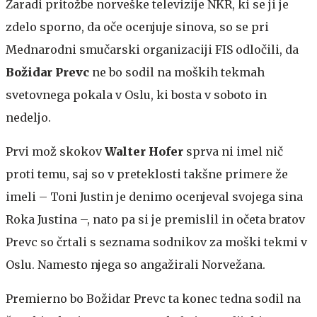
Zaradi pritožbe norveške televizije NKR, ki se ji je
zdelo sporno, da oče ocenjuje sinova, so se pri
Mednarodni smučarski organizaciji FIS odločili, da
Božidar Prevc
ne bo sodil na moških tekmah
svetovnega pokala v Oslu, ki bosta v soboto in
nedeljo.
Prvi mož skokov
Walter Hofer
sprva ni imel nič
proti temu, saj so v preteklosti takšne primere že
imeli – Toni Justin je denimo ocenjeval svojega sina
Roka Justina –, nato pa si je premislil in očeta bratov
Prevc so črtali s seznama sodnikov za moški tekmi v
Oslu. Namesto njega so angažirali Norvežana.
Premierno bo Božidar Prevc ta konec tedna sodil na