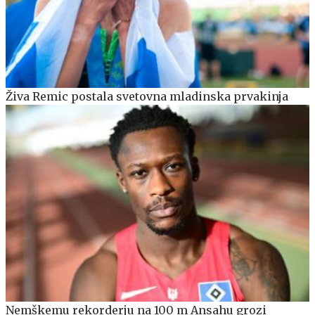
Živa Remic postala svetovna mladinska prvakinja
Nemškemu rekorderju na 100 m Ansahu grozi