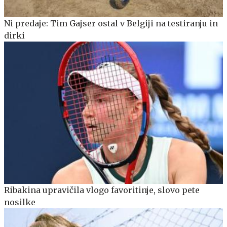
Ni predaje: Tim Gajser ostal v Belgiji na testiranju in
dirki
Ribakina upravičila vlogo favoritinje, slovo pete
nosilke