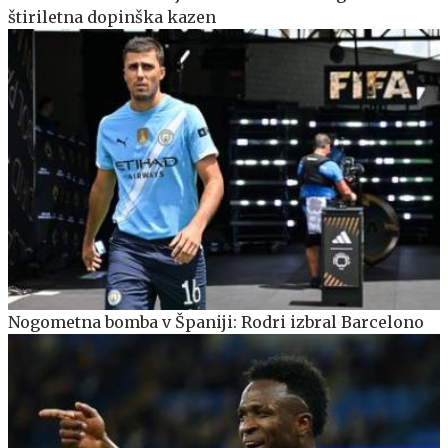
štiriletna dopinška kazen
Nogometna bomba v Španiji: Rodri izbral Barcelono