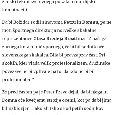
ženski tekmi svetovnega pokala in nordijski
kombinaciji.
Da bi Božidar sodil sinovoma
Petru
in
Domnu
, pa ne
moti športnega direktorja norveške skakalne
reprezentance
Clasa Bredeja Braathna
: "Z našega
zornega kota ni nič spornega, če bi bil sodnik oče
slovenskega skakalca. Bila bi pravzaprav čast. Pri
skokih, kjer vlada velik profesionalizem, družinske
povezave ne bi vplivale na to, da kdo ne bi bil
profesionalen."
Že pred časom pa je Peter Prevc dejal, da bi njega in
Domna oče kvečjemu strožje ocenil, kot pa da bi jima
bil naklonjen. Tako ali tako se od petih sodnikov