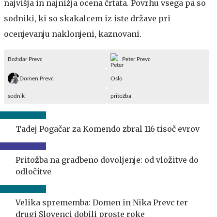
najvišja in najnižja ocena črtata. Povrhu vsega pa so
sodniki, ki so skakalcem iz iste države pri
ocenjevanju naklonjeni, kaznovani.
Božidar Prevc
Peter Prevc
Domen Prevc
Oslo
sodnik
pritožba
Tadej Pogačar za Komendo zbral 116 tisoč evrov
Pritožba na gradbeno dovoljenje: od vložitve do
odločitve
Velika sprememba: Domen in Nika Prevc ter
drugi Slovenci dobili proste roke