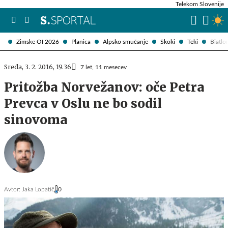
Telekom Slovenije
Zimske OI 2026
Planica
Alpsko smučanje
Skoki
Teki
Biatlo
Sreda, 3. 2. 2016, 19.36
7 let, 11 mesecev
Pritožba Norvežanov: oče Petra
Prevca v Oslu ne bo sodil
sinovoma
Avtor:
Jaka Lopatič
0