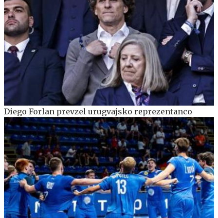
Diego Forlan prevzel urugvajsko reprezentanco