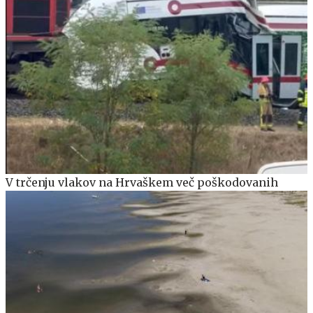
V trčenju vlakov na Hrvaškem več poškodovanih