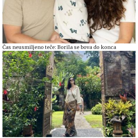
Čas neusmiljeno teče: Borila se bova do konca