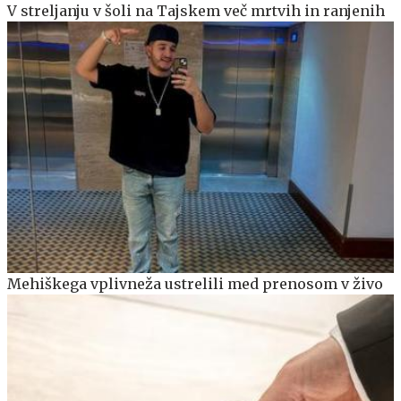
V streljanju v šoli na Tajskem več mrtvih in ranjenih
Mehiškega vplivneža ustrelili med prenosom v živo