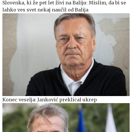
Slovenka, ki že pet let živi na Baliju: Mislim, da bi se
lahko ves svet nekaj naučil od Balija
Konec veselja: Janković preklical ukrep