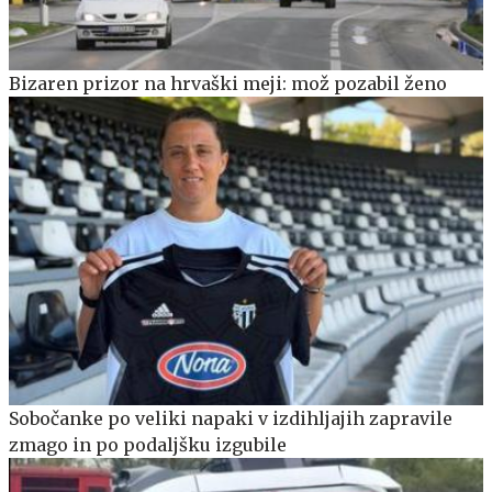
Bizaren prizor na hrvaški meji: mož pozabil ženo
Sobočanke po veliki napaki v izdihljajih zapravile
zmago in po podaljšku izgubile