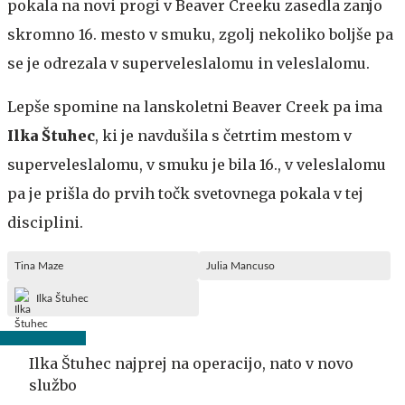
pokala na novi progi v Beaver Creeku zasedla zanjo
skromno 16. mesto v smuku, zgolj nekoliko boljše pa
se je odrezala v superveleslalomu in veleslalomu.
Lepše spomine na lanskoletni Beaver Creek pa ima
Ilka Štuhec
, ki je navdušila s četrtim mestom v
superveleslalomu, v smuku je bila 16., v veleslalomu
pa je prišla do prvih točk svetovnega pokala v tej
disciplini.
Tina Maze
Julia Mancuso
Ilka Štuhec
Ilka Štuhec najprej na operacijo, nato v novo
službo