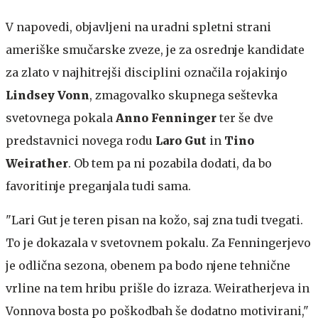
V napovedi, objavljeni na uradni spletni strani
ameriške smučarske zveze, je za osrednje kandidate
za zlato v najhitrejši disciplini označila rojakinjo
Lindsey Vonn
, zmagovalko skupnega seštevka
svetovnega pokala
Anno Fenninger
ter še dve
predstavnici novega rodu
Laro Gut
in
Tino
Weirather
. Ob tem pa ni pozabila dodati, da bo
favoritinje preganjala tudi sama.
"Lari Gut je teren pisan na kožo, saj zna tudi tvegati.
To je dokazala v svetovnem pokalu. Za Fenningerjevo
je odlična sezona, obenem pa bodo njene tehnične
vrline na tem hribu prišle do izraza. Weiratherjeva in
Vonnova bosta po poškodbah še dodatno motivirani,"