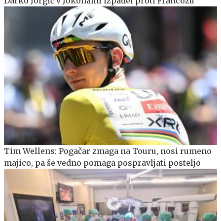
Darko Jorgić v Jokohami izpadel proti Francozu
Tim Wellens: Pogačar zmaga na Touru, nosi rumeno
majico, pa še vedno pomaga pospravljati posteljo