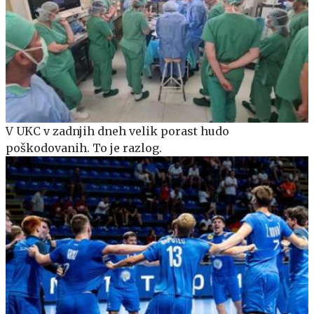
V UKC v zadnjih dneh velik porast hudo
poškodovanih. To je razlog.