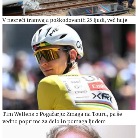
V nesreči tramvaja poškodovanih 25 ljudi, več huje
Tim Wellens o Pogačarju: Zmaga na Touru, pa še
vedno poprime za delo in pomaga ljudem