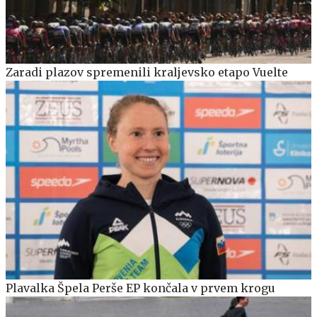
Zaradi plazov spremenili kraljevsko etapo Vuelte
Plavalka Špela Perše EP končala v prvem krogu