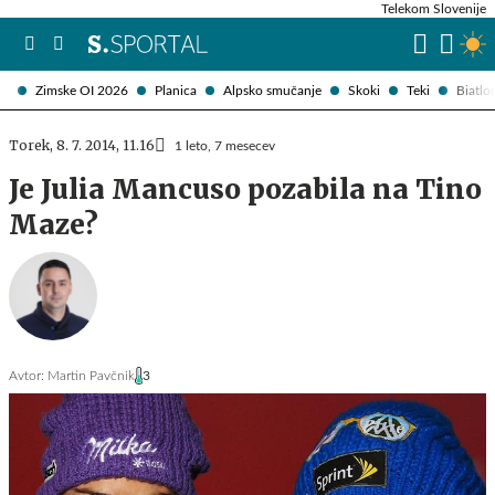
Telekom Slovenije
Zimske OI 2026
Planica
Alpsko smučanje
Skoki
Teki
Biatlo
Torek, 8. 7. 2014, 11.16
1 leto, 7 mesecev
Je Julia Mancuso pozabila na Tino
Maze?
Avtor:
Martin Pavčnik
3