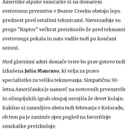
Ameriške alpske smučarke si na domačem
svetovnem prvenstvu v Beaver Creeku obetajo lepo
prednost pred ostalimi tekmicami. Navsezadnje so
progo "Raptor" večkrat preizkusile že pred tekmami
svetovnega pokala in nato vadile tudi po končani
sezoni.
Med glavnimi aduti domače vrste bo prav gotovo tudi
izkušena
Julia Mancuso
, ki velja za pravo
specialistko za velika tekmovanja. Simpatična 30-
letna Američanka je namreč na svetovnih prvenstvih
in olimpijskih igrah skupaj osvojila že devet kolajn.
Kakšno si zanesljivo obeta tudi februarja v Koloradu,
ob tem pa je zanimiv njen pogled na favoritinje
smukaške preizkušnje.