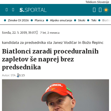
Telekom Slovenije
Zimske OI 2026
Planica
Alpsko smučanje
Skoki
Teki
Biatlo
Sreda, 22. 5. 2019, 19.07
7 let, 2 meseca
kandidata za predsednika sta Janez Vodičar in Božo Repinc
Biatlonci zaradi proceduralnih
zapletov še naprej brez
predsednika
Avtor:
STA ,
0,15