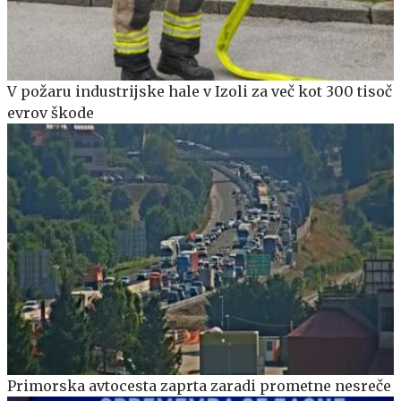
V požaru industrijske hale v Izoli za več kot 300 tisoč
evrov škode
Primorska avtocesta zaprta zaradi prometne nesreče