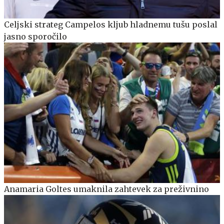
Celjski strateg Campelos kljub hladnemu tušu poslal
jasno sporočilo
Anamaria Goltes umaknila zahtevek za preživnino