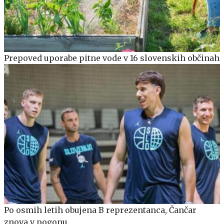
Prepoved uporabe pitne vode v 16 slovenskih občinah
Po osmih letih obujena B reprezentanca, Čančar
znova v pogonu