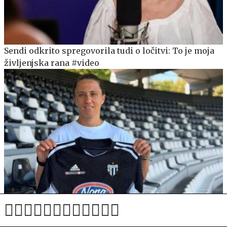
Sendi odkrito spregovorila tudi o ločitvi: To je moja
življenjska rana #video
Sobočanke po veliki napaki v izdihljajih zapravile