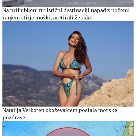
Na priljubljeni turistični destinaciji napad z nožem:
ranjeni štirje moški, aretirali žensko
Natalija Verboten oboževalcem poslala morske
pozdrave