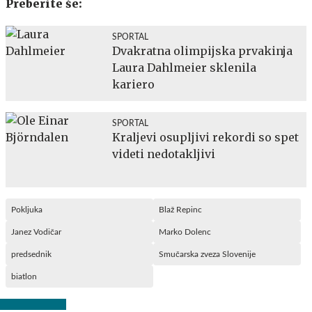
Preberite še:
SPORTAL
Dvakratna olimpijska prvakinja
Laura Dahlmeier sklenila
kariero
SPORTAL
Kraljevi osupljivi rekordi so spet
videti nedotakljivi
Pokljuka
Blaž Repinc
Janez Vodičar
Marko Dolenc
predsednik
Smučarska zveza Slovenije
biatlon