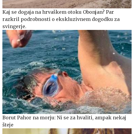
Kaj se dogaja na hrvaškem otoku Obonjan? Par
razkril podrobnosti o ekskluzivnem dogodku za
svingerje.
Borut Pahor na morju: Ni se za hvaliti, ampak nekaj
šteje