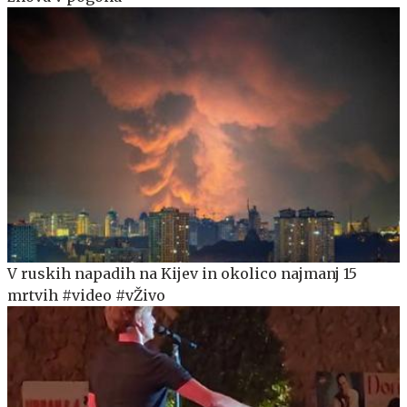
V ruskih napadih na Kijev in okolico najmanj 15
mrtvih #video #vŽivo