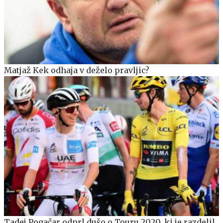
Matjaž Kek odhaja v deželo pravljic?
Tadej Pogačar odprl dušo o Touru 2020, ki je razdelil