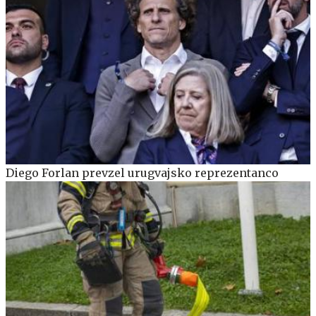
Diego Forlan prevzel urugvajsko reprezentanco