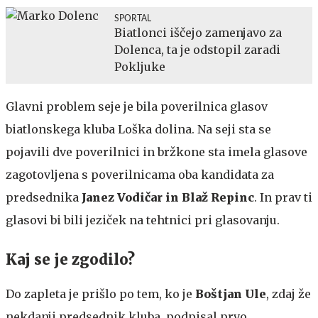
SPORTAL
Biatlonci iščejo zamenjavo za
Dolenca, ta je odstopil zaradi
Pokljuke
Glavni problem seje je bila poverilnica glasov
biatlonskega kluba Loška dolina. Na seji sta se
pojavili dve poverilnici in bržkone sta imela glasove
zagotovljena s poverilnicama oba kandidata za
predsednika
Janez Vodičar in Blaž Repinc
. In prav ti
glasovi bi bili jeziček na tehtnici pri glasovanju.
Kaj se je zgodilo?
Do zapleta je prišlo po tem, ko je
Boštjan Ule
, zdaj že
nekdanji predsednik kluba, podpisal prvo