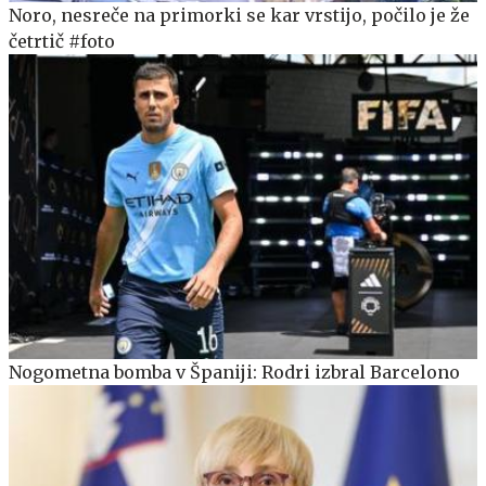
Noro, nesreče na primorki se kar vrstijo, počilo je že
četrtič #foto
Nogometna bomba v Španiji: Rodri izbral Barcelono