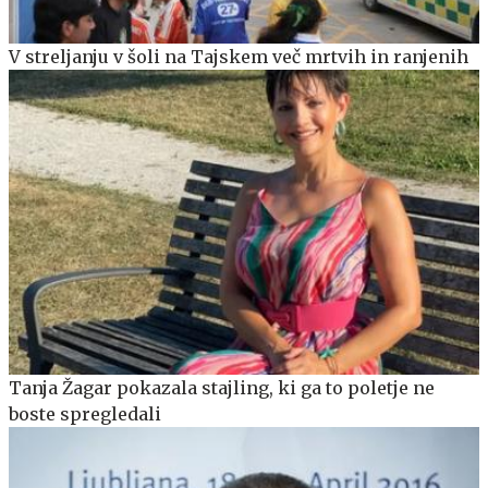
V streljanju v šoli na Tajskem več mrtvih in ranjenih
Tanja Žagar pokazala stajling, ki ga to poletje ne
boste spregledali