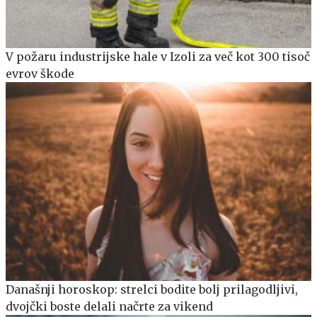
V požaru industrijske hale v Izoli za več kot 300 tisoč
evrov škode
Današnji horoskop: strelci bodite bolj prilagodljivi,
dvojčki boste delali načrte za vikend