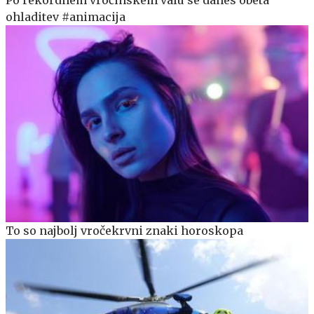
Po rekordnem vročinskem valu se danes obeta
ohladitev #animacija
To so najbolj vročekrvni znaki horoskopa