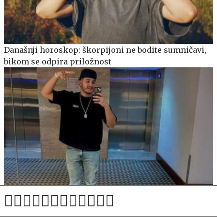
Današnji horoskop: škorpijoni ne bodite sumničavi,
bikom se odpira priložnost
Mehiškega vplivneža ustrelili med prenosom v živo