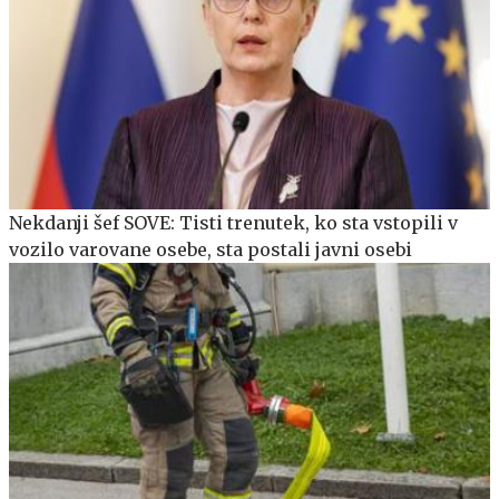
Nekdanji šef SOVE: Tisti trenutek, ko sta vstopili v
vozilo varovane osebe, sta postali javni osebi