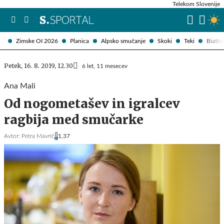
Telekom Slovenije
Zimske OI 2026
Planica
Alpsko smučanje
Skoki
Teki
Biatlo
Petek, 16. 8. 2019, 12.30
6 let, 11 mesecev
Ana Mali
Od nogometašev in igralcev
ragbija med smučarke
Avtor:
Petra Mavrič
1,37