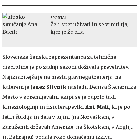
SPORTAL
Želi spet uživati in se vrniti tja,
kjer je že bila
Slovenska ženska reprezentanca za tehnične
discipline je po zadnji sezoni doživela prevetritev.
Najizrazitejša je na mestu glavnega trenerja, na
katerem je
Janez Slivnik
nasledil Denisa Šteharnika.
Mesto v spremljevalni ekipi se je odprlo tudi
kineziologinji in fizioterapevtki
Ani Mali
, ki je po
letih študija in dela v tujini (na Norveškem, v
Združenih državah Amerike, na Škotskem, v Angliji
in Bahrajnu) podala roko domačemu izzivu.