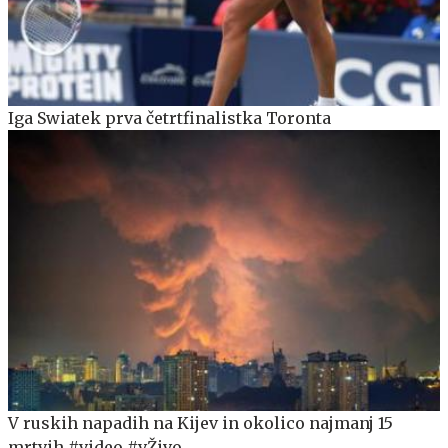
Iga Swiatek prva četrtfinalistka Toronta
V ruskih napadih na Kijev in okolico najmanj 15
mrtvih #video #vŽivo