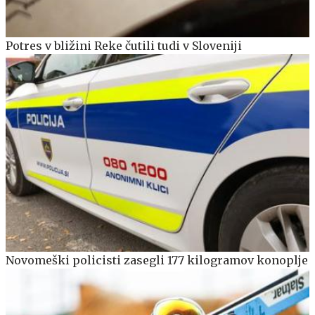
Potres v bližini Reke čutili tudi v Sloveniji
Novomeški policisti zasegli 177 kilogramov konoplje