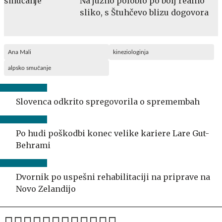
Na južno poloblo po bolj realno
sliko, s Štuhčevo blizu dogovora
Ana Mali
kineziologinja
alpsko smučanje
Slovenca odkrito spregovorila o spremembah
Po hudi poškodbi konec velike kariere Lare Gut-
Behrami
Dvornik po uspešni rehabilitaciji na priprave na
Novo Zelandijo