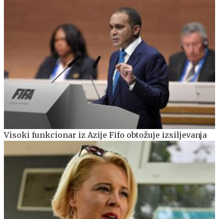
Visoki funkcionar iz Azije Fifo obtožuje izsiljevanja