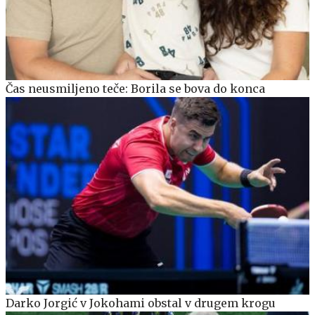
Čas neusmiljeno teče: Borila se bova do konca
Darko Jorgić v Jokohami obstal v drugem krogu