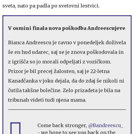
sveta, nato pa padla po svetovni lestvici.
V osmini finala nova poškodba Andreescujeve
Bianca Andreescu je ravno v ponedeljek doživela
še en hud udarec, saj se je znova poškodovala in
z igrišča so jo morali odpeljati z vozičkom.
Prizor je bil precej žalosten, saj je 22-letna
Kanadčanka v joku dejala, da do zdaj še nikoli ni
čutila takšne bolečine. Zelo prizadeta je bila na
tribunah videti tudi njena mama.
Come back stronger,
@Bandreescu_
- we hope to see you back on the