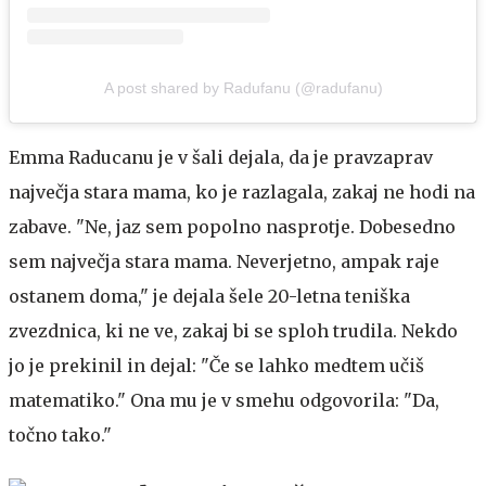
A post shared by Radufanu (@radufanu)
Emma Raducanu je v šali dejala, da je pravzaprav
največja stara mama, ko je razlagala, zakaj ne hodi na
zabave. "Ne, jaz sem popolno nasprotje. Dobesedno
sem največja stara mama. Neverjetno, ampak raje
ostanem doma," je dejala šele 20-letna teniška
zvezdnica, ki ne ve, zakaj bi se sploh trudila. Nekdo
jo je prekinil in dejal: "Če se lahko medtem učiš
matematiko." Ona mu je v smehu odgovorila: "Da,
točno tako."