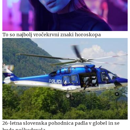
To so najbolj vročekrvni znaki horoskopa
26-letna slovenska pohodnica padla v globel in se
hudo poškodovala