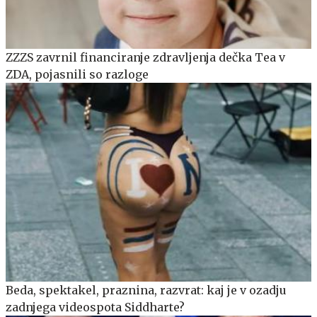
ZZZS zavrnil financiranje zdravljenja dečka Tea v
ZDA, pojasnili so razloge
Beda, spektakel, praznina, razvrat: kaj je v ozadju
zadnjega videospota Siddharte?