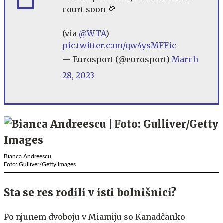
court soon 💜
(via
@WTA
)
pic.twitter.com/qw4ysMFFic
— Eurosport (@eurosport)
March
28, 2023
Bianca Andreescu
Foto: Gulliver/Getty Images
Sta se res rodili v isti bolnišnici?
Po njunem dvoboju v Miamiju so Kanadčanko