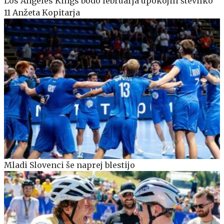
Los Angeles Kings bodo februarja upokojili številko
11 Anžeta Kopitarja
Mladi Slovenci še naprej blestijo