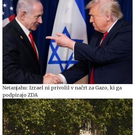
Netanjahu: Izrael ni privolil v načrt za Gazo, ki ga
podpirajo ZDA