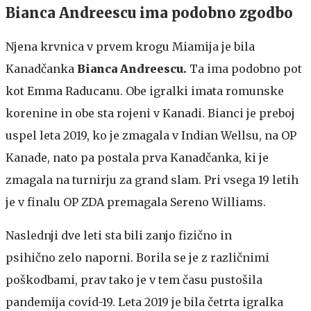
Bianca Andreescu ima podobno zgodbo
Njena krvnica v prvem krogu Miamija je bila
Kanadčanka
Bianca Andreescu.
Ta ima podobno pot
kot Emma Raducanu. Obe igralki imata romunske
korenine in obe sta rojeni v Kanadi. Bianci je preboj
uspel leta 2019, ko je zmagala v Indian Wellsu, na OP
Kanade, nato pa postala prva Kanadčanka, ki je
zmagala na turnirju za grand slam. Pri vsega 19 letih
je v finalu OP ZDA premagala Sereno Williams.
Naslednji dve leti sta bili zanjo fizično in
psihično zelo naporni. Borila se je z različnimi
poškodbami, prav tako je v tem času pustošila
pandemija covid-19. Leta 2019 je bila četrta igralka