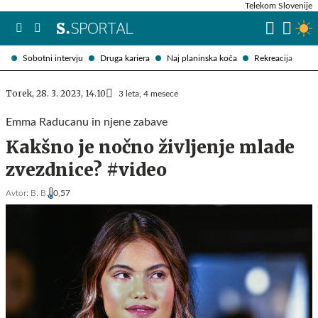
Telekom Slovenije
Sobotni intervju
Druga kariera
Naj planinska koča
Rekreacija
Torek, 28. 3. 2023, 14.10
3 leta, 4 mesece
Emma Raducanu in njene zabave
Kakšno je nočno življenje mlade
zvezdnice? #video
Avtor:
B. B.
0,57