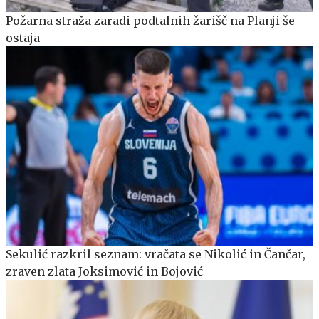
Požarna straža zaradi podtalnih žarišč na Planji še
ostaja
Sekulić razkril seznam: vračata se Nikolić in Čančar,
zraven zlata Joksimović in Bojović