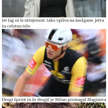
Jet lag ni le utrujenost: tako vpliva na možgane, jetra
in celotno telo
Drugi šprint in še drugič je Milan premagal Magniera