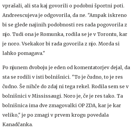
vprašali, ali sta kaj govorili o podobni športni poti.
Andreescujeva je odgovorila, da ne. "Ampak iskreno
bi se glede najinih podobnosti res rada pogovorila z
njo. Tudi ona je Romunka, rodila se je v Torontu, kar
je noro. Vsekakor bi rada govorila z njo. Morda si
lahko pomagava."
Po njunem dvoboju je eden od komentatorjev dejal, da
sta se rodili v isti bolnišnici. "To je čudno, to je res
čudno. Še nihče do zdaj ni tega rekel. Rodila sem se v
bolnišnici v Mississaugi. Noro je, če je res tako. Ta
bolnišnica ima dve zmagovalki OP ZDA, kar je kar
veliko," je po zmagi v prvem krogu povedala
Kanadčanka.