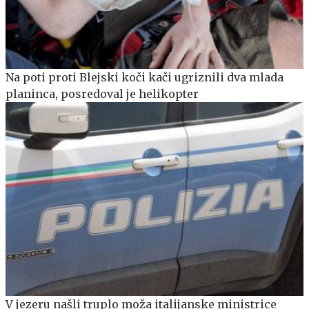
Na poti proti Blejski koči kači ugriznili dva mlada
planinca, posredoval je helikopter
V jezeru našli truplo moža italijanske ministrice