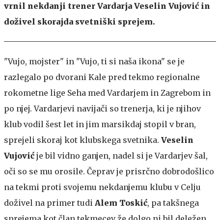
vrnil nekdanji trener Vardarja Veselin Vujović in
doživel skorajda svetniški sprejem.
"Vujo, mojster" in "Vujo, ti si naša ikona" se je
razlegalo po dvorani Kale pred tekmo regionalne
rokometne lige Seha med Vardarjem in Zagrebom in
po njej. Vardarjevi navijači so trenerja, ki je njihov
klub vodil šest let in jim marsikdaj stopil v bran,
sprejeli skoraj kot klubskega svetnika.
Veselin
Vujović
je bil vidno ganjen, nadel si je Vardarjev šal,
oči so se mu orosile. Čeprav je prisrčno dobrodošlico
na tekmi proti svojemu nekdanjemu klubu v Celju
doživel na primer tudi
Alem Toskić
, pa takšnega
sprejema kot član tekmecev že dolgo ni bil deležen