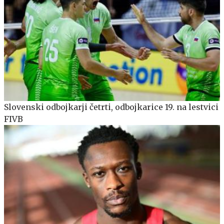
Slovenski odbojkarji četrti, odbojkarice 19. na lestvici
FIVB