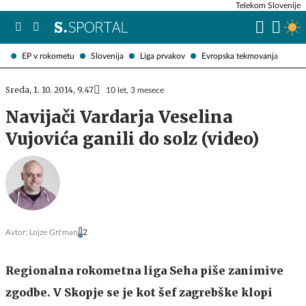
Telekom Slovenije
EP v rokometu
Slovenija
Liga prvakov
Evropska tekmovanja
Sreda, 1. 10. 2014, 9.47
10 let, 3 mesece
Navijači Vardarja Veselina
Vujovića ganili do solz (video)
Avtor:
Lojze Grčman
2
Regionalna rokometna liga Seha piše zanimive
zgodbe. V Skopje se je kot šef zagrebške klopi