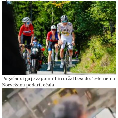
Pogačar si ga je zapomnil in držal besedo: 15-letnemu
Norvežanu podaril očala