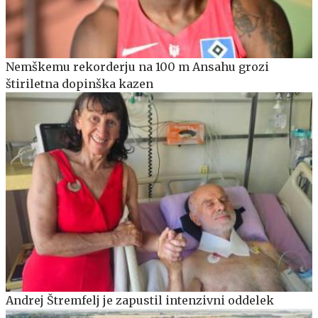
Nemškemu rekorderju na 100 m Ansahu grozi
štiriletna dopinška kazen
Andrej Štremfelj je zapustil intenzivni oddelek