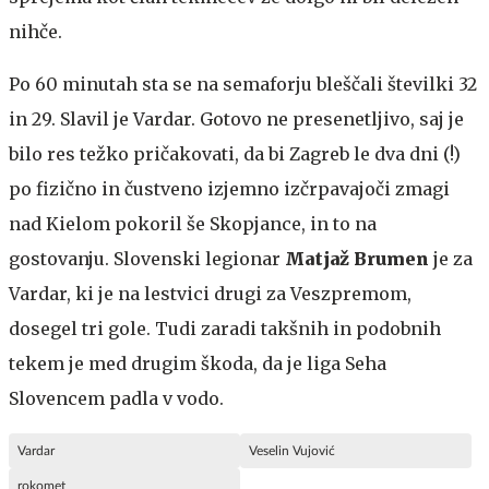
nihče.
Po 60 minutah sta se na semaforju bleščali številki 32
in 29. Slavil je Vardar. Gotovo ne presenetljivo, saj je
bilo res težko pričakovati, da bi Zagreb le dva dni (!)
po fizično in čustveno izjemno izčrpavajoči zmagi
nad Kielom pokoril še Skopjance, in to na
gostovanju. Slovenski legionar
Matjaž Brumen
je za
Vardar, ki je na lestvici drugi za Veszpremom,
dosegel tri gole. Tudi zaradi takšnih in podobnih
tekem je med drugim škoda, da je liga Seha
Slovencem padla v vodo.
Vardar
Veselin Vujović
rokomet