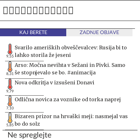
KAJ BERETE
ZADNJE OBJAVE
Svarilo ameriških obveščevalcev: Rusija bi to
lahko storila že jeseni
9,55
Arso: Močna nevihta v Sežani in Pivki. Samo
še stopnjevalo se bo. #animacija
8,31
Nova odkritja v izsušeni Donavi
9,79
Odlična novica za voznike od torka naprej
7,10
Bizaren prizor na hrvaški meji: nasmejal vas
bo do solz
5,85
Ne spreglejte