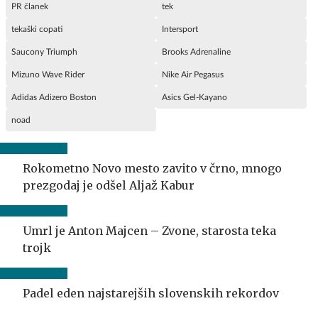
PR članek
tek
tekaški copati
Intersport
Saucony Triumph
Brooks Adrenaline
Mizuno Wave Rider
Nike Air Pegasus
Adidas Adizero Boston
Asics Gel-Kayano
noad
Rokometno Novo mesto zavito v črno, mnogo
prezgodaj je odšel Aljaž Kabur
Umrl je Anton Majcen – Zvone, starosta teka
trojk
Padel eden najstarejših slovenskih rekordov