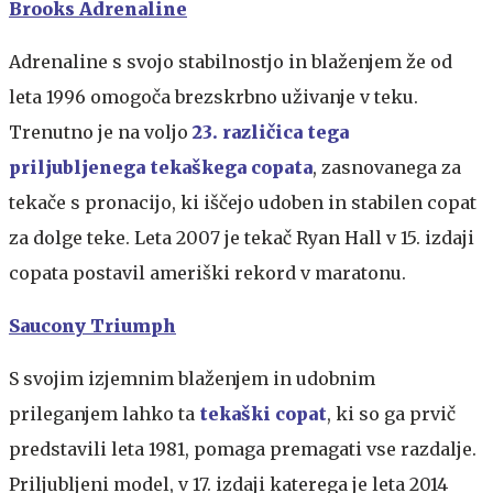
Brooks Adrenaline
Adrenaline s svojo stabilnostjo in blaženjem že od
leta 1996 omogoča brezskrbno uživanje v teku.
Trenutno je na voljo
23. različica tega
priljubljenega tekaškega copata
, zasnovanega za
tekače s pronacijo, ki iščejo udoben in stabilen copat
za dolge teke. Leta 2007 je tekač Ryan Hall v 15. izdaji
copata postavil ameriški rekord v maratonu.
Saucony Triumph
S svojim izjemnim blaženjem in udobnim
prileganjem lahko ta
tekaški copat
, ki so ga prvič
predstavili leta 1981, pomaga premagati vse razdalje.
Priljubljeni model, v 17. izdaji katerega je leta 2014