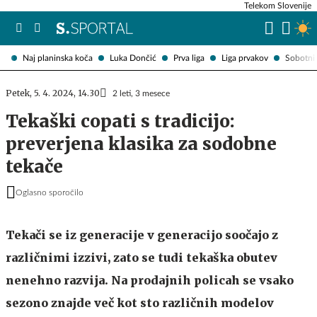
Telekom Slovenije
Naj planinska koča
Luka Dončić
Prva liga
Liga prvakov
Sobotni 
Petek, 5. 4. 2024, 14.30
2 leti, 3 mesece
Tekaški copati s tradicijo:
preverjena klasika za sodobne
tekače
Oglasno sporočilo
Tekači se iz generacije v generacijo soočajo z
različnimi izzivi, zato se tudi tekaška obutev
nenehno razvija. Na prodajnih policah se vsako
sezono znajde več kot sto različnih modelov