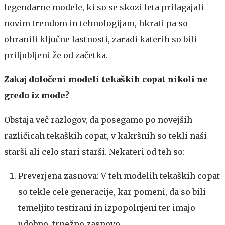
legendarne modele, ki so se skozi leta prilagajali
novim trendom in tehnologijam, hkrati pa so
ohranili ključne lastnosti, zaradi katerih so bili
priljubljeni že od začetka.
Zakaj določeni modeli tekaških copat nikoli ne
gredo iz mode?
Obstaja več razlogov, da posegamo po novejših
različicah tekaških copat, v kakršnih so tekli naši
starši ali celo stari starši. Nekateri od teh so:
Preverjena zasnova: V teh modelih tekaških copat
so tekle cele generacije, kar pomeni, da so bili
temeljito testirani in izpopolnjeni ter imajo
udobno, trpežno zasnovo.