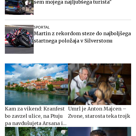
sem mojega najljubšega turista"
SPORTAL
Martin z rekordom steze do najboljšega
startnega položaja v Silverstonu
Kam za vikend: Kranfest
Umrl je Anton Majcen –
bo zavzel ulice, na Ptuju
Zvone, starosta teka trojk
pa navdušujeta Arsana in
Adi Smolar