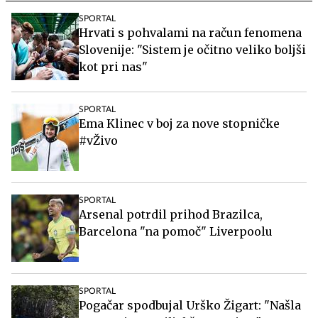
SPORTAL
Hrvati s pohvalami na račun fenomena
Slovenije: "Sistem je očitno veliko boljši
kot pri nas"
SPORTAL
Ema Klinec v boj za nove stopničke
#vŽivo
SPORTAL
Arsenal potrdil prihod Brazilca,
Barcelona "na pomoč" Liverpoolu
SPORTAL
Pogačar spodbujal Urško Žigart: "Našla