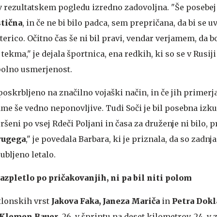
 v rezultatskem pogledu izredno zadovoljna. "Še posebe
stična
, in če ne bi bilo padca, sem prepričana, da bi se uv
rico. Očitno čas še ni bil pravi, vendar verjamem, da b
tekma," je dejala športnica, ena redkih, ki so se v Rusiji
spolno usmerjenost.
 poskrbljeno na značilno vojaški način, in če jih primer
ame še vedno neponovljive. Tudi Soči je bil posebna izku
ršeni po vsej Rdeči Poljani in časa za druženje ni bilo, p
rugega
," je povedala Barbara, ki je priznala, da so zadnj
ubljeno letalo.
azpletlo po pričakovanjih, ni pa bil niti polom
atlonskih vrst
Jakova Faka, Janeza Mariča
in
Petra Dokl
Klemen Bauer
, 26. v šprintu na deset kilometrov, 24. v