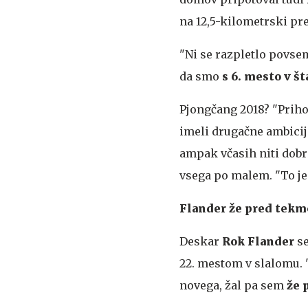
na 12,5-kilometrski pre
"Ni se razpletlo povsem
da smo
s 6. mesto v št
Pjongčang 2018? "Priho
imeli drugačne ambicije
ampak včasih niti dobro
vsega po malem. "To je
Flander že pred tekmo
Deskar
Rok Flander
se
22. mestom v slalomu. "
novega, žal pa sem
že 