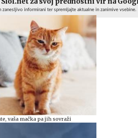
 Siol.net za svoj prednostni vir na Goog
n zanesljivo informirani ter spremljajte aktualne in zanimive vsebine.
ate, vaša mačka pa jih sovraži