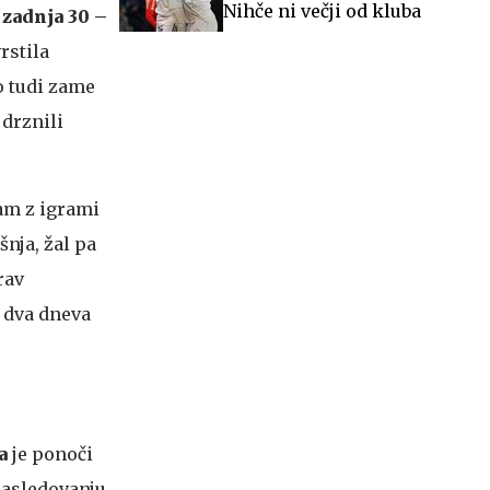
Nihče ni večji od kluba
j
zadnja 30 –
rstila
o tudi zame
 drznili
jam z igrami
šnja, žal pa
rav
a dva dneva
a
je ponoči
 zasledovanju