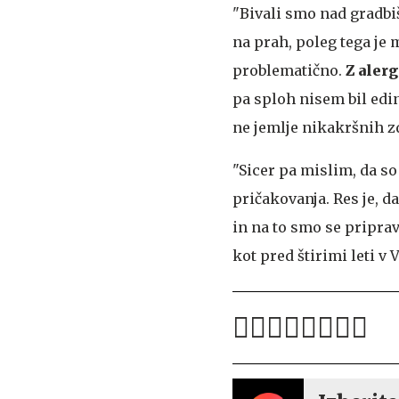
"Bivali smo nad gradbi
na prah, poleg tega je 
problematično.
Z aler
pa sploh nisem bil edin
ne jemlje nikakršnih z
"Sicer pa mislim, da so
pričakovanja. Res je, da
in na to smo se pripravil
kot pred štirimi leti v