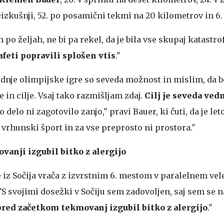
izkušnji, 52. po posamični tekmi na 20 kilometrov in 6. v
 po željah, ne bi pa rekel, da je bila vse skupaj katastro
afeti popravili splošen vtis
."
dnje olimpijske igre so seveda možnost in mislim, da 
 in cilje. Vsaj tako razmišljam zdaj.
Cilj je seveda ved
 delo ni zagotovilo zanjo," pravi Bauer, ki čuti, da je le
 vrhunski šport in za vse preprosto ni prostora."
vanji izgubil bitko z alergijo
 iz Sočija vrača z izvrstnim 6. mestom v paralelnem ve
S svojimi dosežki v Sočiju sem zadovoljen, saj sem se n
pred začetkom tekmovanj izgubil bitko z alergijo
."