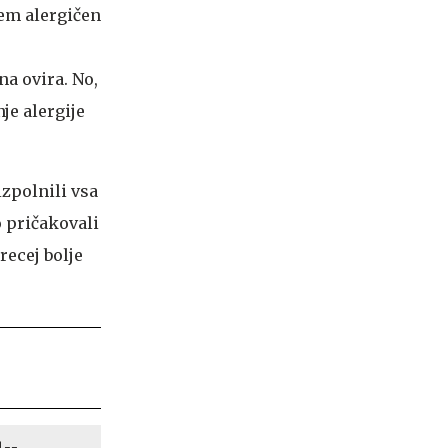
sem alergičen
j
šna ovira. No,
je alergije
izpolnili vsa
 pričakovali
precej bolje