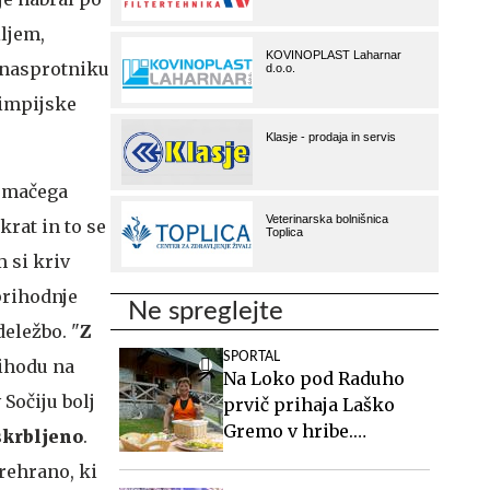
iljem,
l nasprotniku
limpijske
domačega
krat in to se
m si kriv
prihodnje
Ne spreglejte
eležbo. "
Z
SPORTAL
rihodu na
Na Loko pod Raduho
Sočiju bolj
prvič prihaja Laško
Gremo v hribe.
skrbljeno
.
Spoznajte oskrbnico,
prehrano, ki
ki ji planinci pravijo