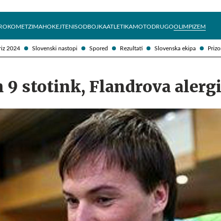
Želite prejemati e-novice?
Uživajmo pametno
ROKOMET
ZIMA
HOKEJ
TENIS
ODBOJKA
ATLETIKA
MOTO
DRUGO
OLIMPIZEM
riz 2024
Slovenski nastopi
Spored
Rezultati
Slovenska ekipa
Prizo
9 stotink, Flandrova alergija