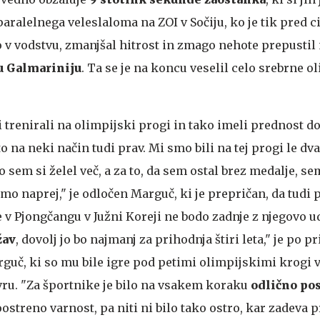
paralelnega veleslaloma na ZOI v Sočiju, ko je tik pred c
o v vodstvu, zmanjšal hitrost in zmago nehote prepusti
 Galmariniju
. Ta se je na koncu veselil celo srebrne o
si trenirali na olimpijski progi in tako imeli prednost 
to na neki način tudi prav. Mi smo bili na tej progi le dva
sem si želel več, a za to, da sem ostal brez medalje, se
o naprej," je odločen Marguč, ki je prepričan, da tudi 
 v Pjongčangu v Južni Koreji ne bodo zadnje z njegovo ud
žav
, dovolj jo bo najmanj za prihodnja štiri leta," je po p
uč, ki so mu bile igre pod petimi olimpijskimi krogi v 
uvru. "Za športnike je bilo na vsakem koraku
odlično po
ostreno varnost, pa niti ni bilo tako ostro, kar zadeva 