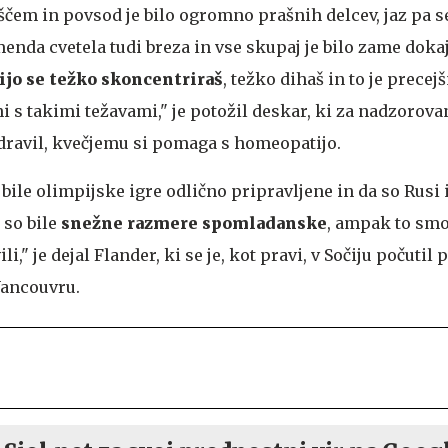
ščem in povsod je bilo ogromno prašnih delcev, jaz pa 
menda cvetela tudi breza in vse skupaj je bilo zame doka
gijo se težko skoncentriraš
, težko dihaš in to je precej
i s takimi težavami," je potožil deskar, ki za nadzorovan
dravil, kvečjemu si pomaga s homeopatijo.
 bile olimpijske igre odlično pripravljene in da so Rusi 
 so bile
snežne razmere spomladanske
, ampak to smo
i," je dejal Flander, ki se je, kot pravi, v Sočiju počutil 
 Vancouvru.