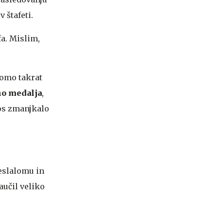
 štafeti.
fa. Mislim,
bomo takrat
no medalja
,
tos zmanjkalo
leslalomu in
aučil veliko