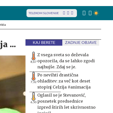
TELEKOM SLOVENIJE
rišča
 ...
KAJ BERETE
ZADNJE OBJAVE
Z vsega sveta so deževala
opozorila, da se lahko zgodi
8,67
najhujše. Zdaj se je.
Po nevihti drastična
ohladitev: za več kot deset
7,32
stopinj Celzija #animacija
Oglasil se je Stevanović,
posnetek predsednice
6,50
izpred štirih let skrivnostno