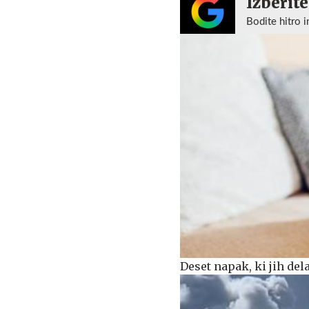
Izberite
Bodite hitro i
Deset napak, ki jih del