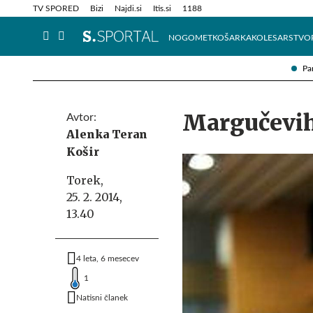
Info in obvestila
Tehnik
TV SPORED
Bizi
Najdi.si
Itis.si
1188
NOGOMET
KOŠARKA
KOLESARSTVO
Pa
Margučevih 
Avtor:
Alenka Teran
Košir
Torek,
25. 2. 2014,
13.40
4 leta, 6 mesecev
1
Natisni članek