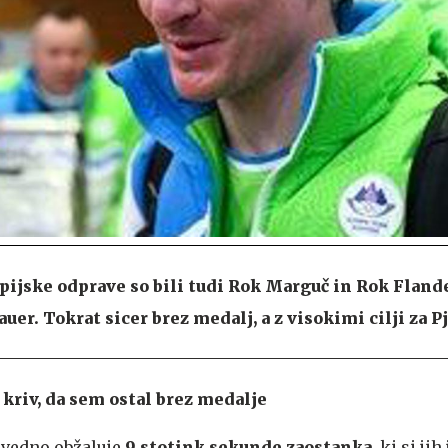
pijske odprave so bili tudi Rok Marguč in Rok Flande
er. Tokrat sicer brez medalj, a z visokimi cilji za 
riv, da sem ostal brez medalje
 vedno obžaluje
9 stotink sekunde zaostanka
, ki si ji