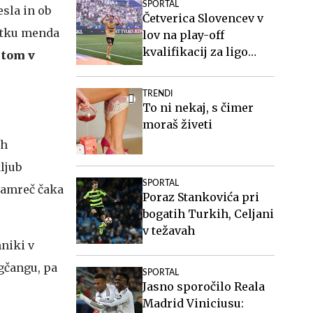
SPORTAL
esla in ob
Ločka mati.
Četverica Slovencev v
četku menda
lov na play-off
kvalifikacij za ligo
stom v
Europa
TRENDI
To ni nekaj, s čimer
moraš živeti
ah
kljub
SPORTAL
 namreč čaka
Poraz Stankovića pri
bogatih Turkih, Celjani
v težavah
niki v
gčangu, pa
SPORTAL
Jasno sporočilo Reala
Madrid Viniciusu: