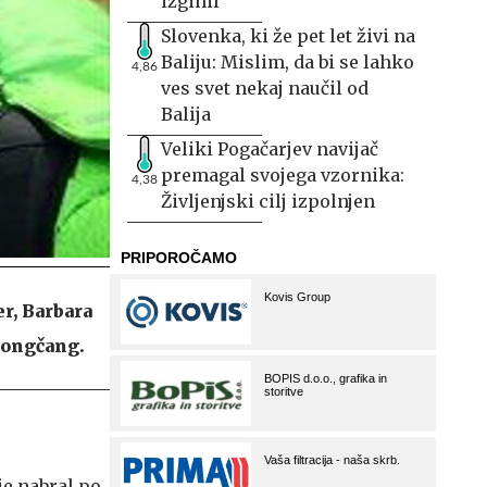
izginil
Slovenka, ki že pet let živi na
Baliju: Mislim, da bi se lahko
4,86
ves svet nekaj naučil od
Balija
Veliki Pogačarjev navijač
premagal svojega vzornika:
4,38
Življenjski cilj izpolnjen
r, Barbara
Pjongčang.
h je nabral po