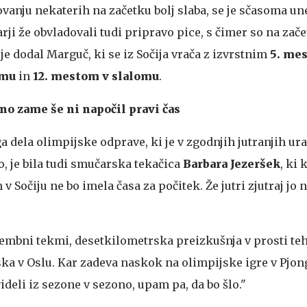
ovanju nekaterih na začetku bolj slaba, se je sčasoma un
ji že obvladovali tudi pripravo pice, s čimer so na za
 je dodal Marguč, ki se iz Sočija vrača z izvrstnim
5. me
omu
in
12. mestom v slalomu
.
no zame še ni napočil pravi čas
 dela olimpijske odprave, ki je v zgodnjih jutranjih ur
, je bila tudi smučarska tekačica
Barbara Jezeršek
, ki 
Sočiju ne bo imela časa za počitek. Že jutri zjutraj jo
mbni tekmi, desetkilometrska preizkušnja v prosti teh
ska v Oslu. Kar zadeva naskok na olimpijske igre v Pjon
deli iz sezone v sezono, upam pa, da bo šlo."