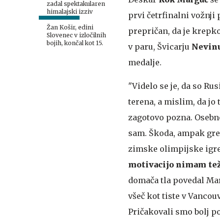
zadal spektakularen
himalajski izziv
prvi četrfinalni vožnji 
Žan Košir, edini
prepričan, da je krepk
Slovenec v izločilnih
bojih, končal kot 15.
v paru, Švicarju
Nevinu
medalje.
"Videlo se je, da so Ru
terena, a mislim, da jo 
zagotovo pozna. Osebno 
sam. Škoda, ampak grem
zimske olimpijske igre
motivacijo nimam te
domača tla povedal Marg
všeč kot tiste v Vanco
Pričakovali smo bolj po