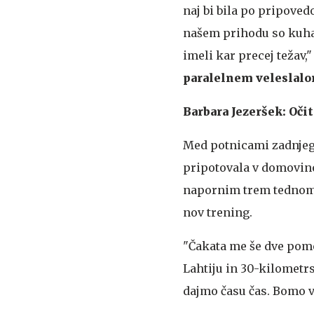
naj bi bila po pripoved
našem prihodu so kuhar
imeli kar precej težav,"
paralelnem veleslal
Barbara Jezeršek: Očit
Med potnicami zadnjega
pripotovala v domovino
napornim trem tednom v 
nov trening.
"Čakata me še dve pome
Lahtiju in 30-kilometr
dajmo času čas. Bomo vi