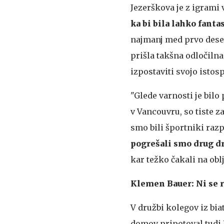
Jezerškova je z igrami
ka bi bila lahko fanta
najmanj med prvo desete
prišla takšna odločilna 
izpostaviti svojo isto
"Glede varnosti je bilo
v Vancouvru, so tiste z
smo bili športniki razp
pogrešali smo drug d
kar težko čakali na oblj
Klemen Bauer: Ni se r
V družbi kolegov iz bi
domov pripotoval tudi