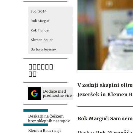
Soči 2014
Rok Marguč
Rok Flander
Klemen Bauer
Barbara Jezeršek
V zadnji skupini olim
Dodajte med
Jezeršek in Klemen Bau
prednostne vire
Deskarji na Češkem
Rok Marguč: Sam sem k
brez sklepnih nastopov
Klemen Bauer si je
Deskar
Rok Marguč
še