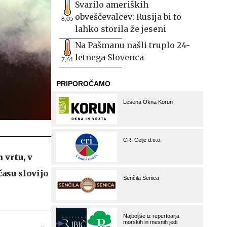
Svarilo ameriških
obveščevalcev: Rusija bi to
6,05
lahko storila že jeseni
Na Pašmanu našli truplo 24-
letnega Slovenca
7,61
 vrtu, v
času slovijo