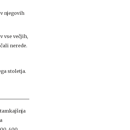
 v njegovih
v vse večjih,
čali nerede.
i tamkajšnja
a
300, 400