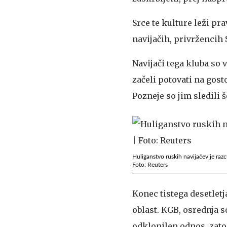
Srce te kulture leži pr
navijačih, privržencih 
Navijači tega kluba so 
začeli potovati na gost
Pozneje so jim sledili 
Huliganstvo ruskih navijačev je razcv
Foto: Reuters
Konec tistega desetletj
oblast. KGB, osrednja 
odklonilen odnos, zato 