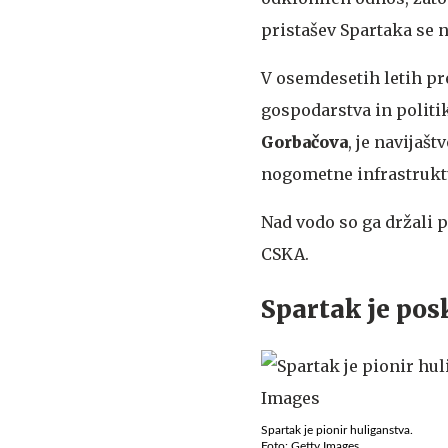
pristašev Spartaka se n
V osemdesetih letih pre
gospodarstva in polit
Gorbačova
, je navijaš
nogometne infrastruktu
Nad vodo so ga držali 
CSKA.
Spartak je pos
Spartak je pionir huliganstva.
Foto: Getty Images