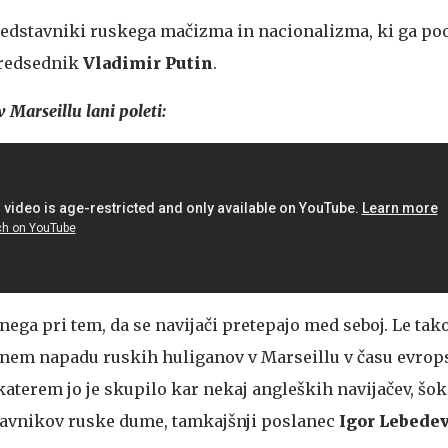
redstavniki ruskega mačizma in nacionalizma, ki ga po
 predsednik
Vladimir
Putin
.
v Marseillu lani poleti:
ega pri tem, da se navijači pretepajo med seboj. Le tako
nem napadu ruskih huliganov v Marseillu v času evro
 katerem jo je skupilo kar nekaj angleških navijačev, šok
tavnikov ruske dume, tamkajšnji poslanec
Igor Lebede