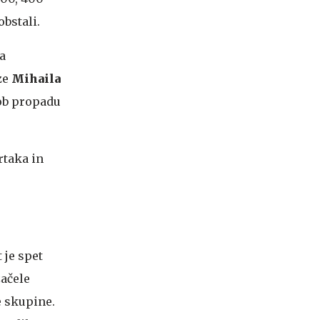
obstali.
a
ze
Mihaila
 ob propadu
rtaka in
 je spet
začele
e skupine.