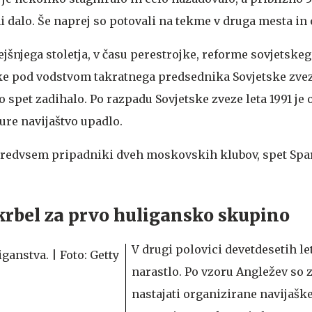
i dalo. Še naprej so potovali na tekme v druga mesta in 
jšnjega stoletja, v času perestrojke, reforme sovjetskeg
ike pod vodstvom takratnega predsednika Sovjetske zve
tvo spet zadihalo. Po razpadu Sovjetske zveze leta 1991 je
re navijaštvo upadlo.
predvsem pripadniki dveh moskovskih klubov, spet Spa
krbel za prvo huligansko skupino
V drugi polovici devetdesetih let
narastlo. Po vzoru Angležev so 
nastajati organizirane navijašk