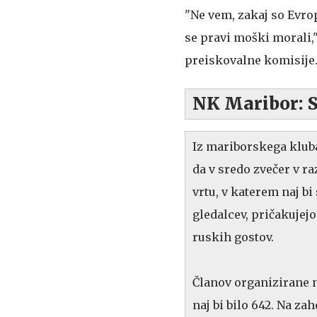
"Ne vem, zakaj so Evrop
se pravi moški morali,
preiskovalne komisije
NK Maribor: So
Iz mariborskega klub
da v sredo zvečer v 
vrtu, v katerem naj bi
gledalcev, pričakujej
ruskih gostov.
Članov organizirane n
naj bi bilo 642. Na za