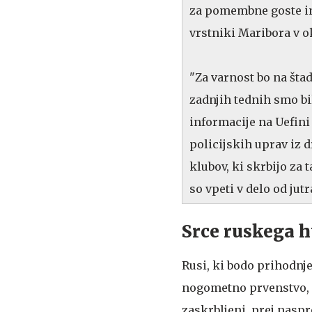
za pomembne goste in 
vrstniki Maribora v o
"Za varnost bo na štad
zadnjih tednih smo bil
informacije na Uefini
policijskih uprav iz d
klubov, ki skrbijo za 
so vpeti v delo od jut
Srce ruskega h
Rusi, ki bodo prihodnje
nogometno prvenstvo, n
zaskrbljeni, prej naspr