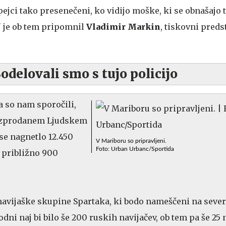
ejci tako presenečeni, ko vidijo moške, ki se obnašajo t
" je ob tem pripomnil
Vladimir Markin
, tiskovni pred
.
delovali smo s tujo policijo
a so nam sporočili,
razprodanem Ljudskem
 se nagnetlo 12.450
V Mariboru so pripravljeni.
Foto: Urban Urbanc/Sportida
o približno 900
avijaške skupine Spartaka, ki bodo nameščeni na severn
hodni naj bi bilo še 200 ruskih navijačev, ob tem pa še 25 