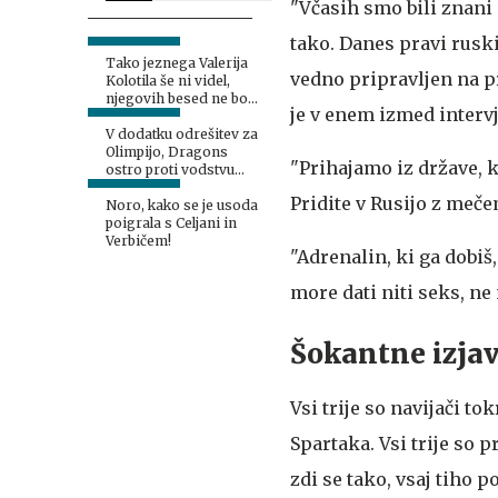
"Včasih smo bili znani 
tako. Danes pravi rusk
Tako jeznega Valerija
vedno pripravljen na pre
Kolotila še ni videl,
njegovih besed ne bo
je v enem izmed interv
pozabil nikoli
V dodatku odrešitev za
Olimpijo, Dragons
"Prihajamo iz države, k
ostro proti vodstvu
kluba
Pridite v Rusijo z meče
Noro, kako se je usoda
poigrala s Celjani in
Verbičem!
"Adrenalin, ki ga dobiš
more dati niti seks, ne 
Šokantne izjav
Vsi trije so navijači t
Spartaka. Vsi trije so p
zdi se tako, vsaj tiho 