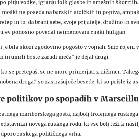
po pitju vodke, igranju folk glasbe in smešnih škornjih. 
i moški ne poseda na barskih stolčkih in popiva, ampak 
tep in to, da brani sebe, svoje prijatelje, družino in svo
jujev ponosno povedal neimenovani ruski huligan.
i je bila skozi zgodovino pogosto v vojnah. Smo rojeni v
m in umrli boste zaradi meča," je dejal drugi.
, ko se pretepaš, se ne more primerjati z ničimer. Takega
nobena droga," so zastrašujoče besede, ki so prišle iz ust
e politikov po spopadih v Marseillu
okratnega mariborskega gosta, najbolj trofejnega ruskega
redstavniki novega ruskega rodu, ki vse bolj teži k nasilj
podporo ruskega političnega vrha.