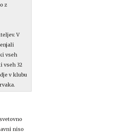
o z
teljev. V
enjali
ki vseh
ki vseh 32
udje v klubu
prvaka.
, svetovno
avni niso