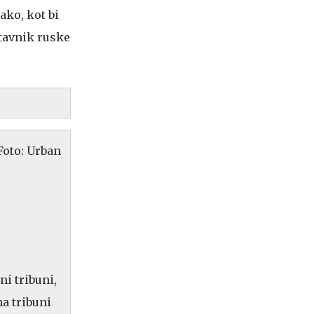
ako, kot bi
stavnik ruske
i tribuni,
na tribuni