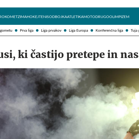
Želite prejemati e-novice?
Uživajmo pametno
ROKOMET
ZIMA
HOKEJ
TENIS
ODBOJKA
ATLETIKA
MOTO
DRUGO
OLIMPIZEM
ogometu
Prva liga
Liga prvakov
Liga Europa
Konferenčna liga
Tuja 
si, ki častijo pretepe in nas