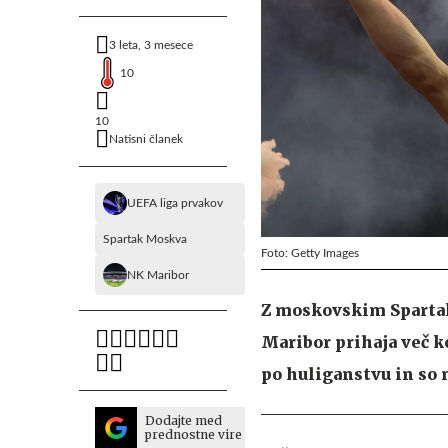
3 leta, 3 mesece
10
10
Natisni članek
UEFA liga prvakov
Spartak Moskva
Foto: Getty Images
NK Maribor
Z moskovskim Spartako
Maribor prihaja več k
po huliganstvu in so 
Dodajte med
prednostne vire