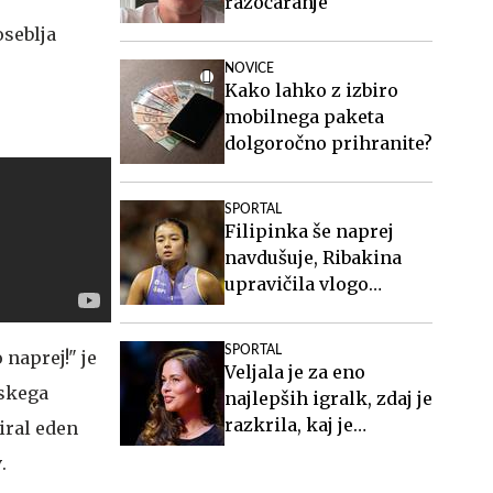
razočaranje
oseblja
NOVICE
Kako lahko z izbiro
mobilnega paketa
dolgoročno prihranite?
SPORTAL
Filipinka še naprej
navdušuje, Ribakina
upravičila vlogo
favoritinje
SPORTAL
 naprej!" je
Veljala je za eno
pskega
najlepših igralk, zdaj je
razkrila, kaj je
iral eden
doživljala
v
.