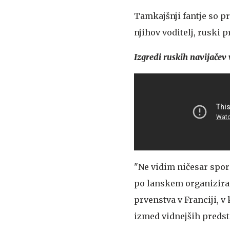
Tamkajšnji fantje so p
njihov voditelj, ruski
Izgredi ruskih navijačev 
"Ne vidim ničesar sporn
po lanskem organizira
prvenstva v Franciji, v
izmed vidnejših preds