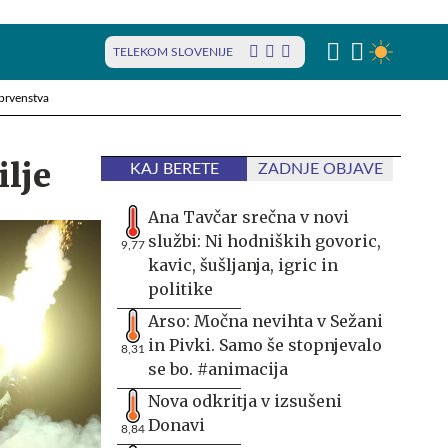
TELEKOM SLOVENIJE
prvenstva
ilje
KAJ BERETE
ZADNJE OBJAVE
Ana Tavčar srečna v novi
službi: Ni hodniških govoric,
9,77
kavic, šušljanja, igric in
politike
Arso: Močna nevihta v Sežani
in Pivki. Samo še stopnjevalo
8,31
se bo. #animacija
Nova odkritja v izsušeni
Donavi
8,84