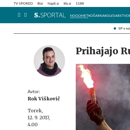
Info in obvestila
Tehnik
TV SPORED
Bizi
Najdi.si
Itis.si
1188
NOGOMET
KOŠARKA
KOLESARSTVO
SP v n
Prihajajo Ru
Avtor:
Rok Viškovič
Torek,
12. 9. 2017,
4.00