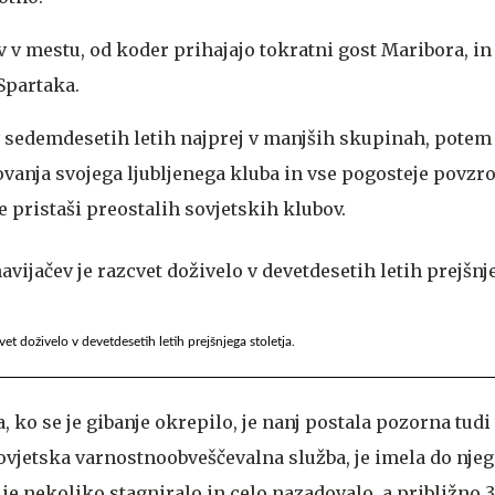
av v mestu, od koder prihajajo tokratni gost Maribora, in
Spartaka.
v sedemdesetih letih najprej v manjših skupinah, potem 
ovanja svojega ljubljenega kluba in vse pogosteje povzro
še pristaši preostalih sovjetskih klubov.
et doživelo v devetdesetih letih prejšnjega stoletja.
a, ko se je gibanje okrepilo, je nanj postala pozorna tud
sovjetska varnostnoobveščevalna služba, je imela do njeg
je nekoliko stagniralo in celo nazadovalo, a približno 