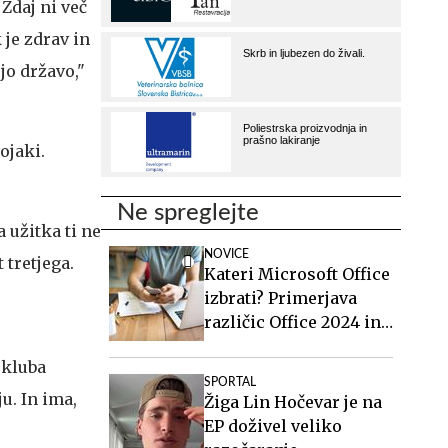
Zdaj ni več
je zdrav in
jo državo,"
ojaki.
Ne spreglejte
 užitka ti ne
NOVICE
 tretjega.
Kateri Microsoft Office
izbrati? Primerjava
različic Office 2024 in
Office 2021.
 kluba
SPORTAL
u. In ima,
Žiga Lin Hočevar je na
EP doživel veliko