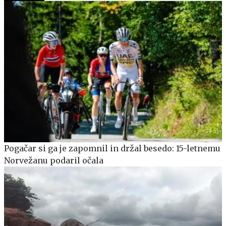
Pogačar si ga je zapomnil in držal besedo: 15-letnemu
Norvežanu podaril očala