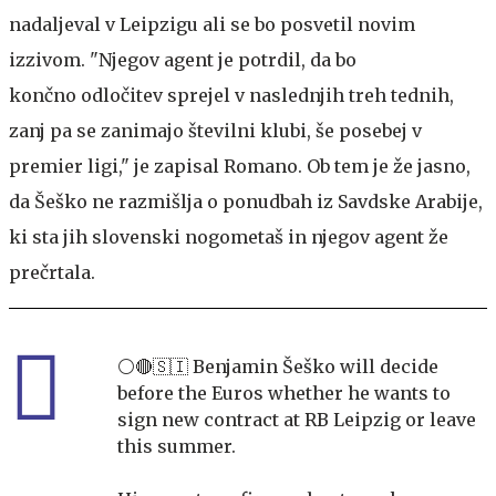
nadaljeval v Leipzigu ali se bo posvetil novim
izzivom. "Njegov agent je potrdil, da bo
končno odločitev sprejel v naslednjih treh tednih,
zanj pa se zanimajo številni klubi, še posebej v
premier ligi," je zapisal Romano. Ob tem je že jasno,
da Šeško ne razmišlja o ponudbah iz Savdske Arabije,
ki sta jih slovenski nogometaš in njegov agent že
prečrtala.
⚪️🔴🇸🇮 Benjamin Šeško will decide
before the Euros whether he wants to
sign new contract at RB Leipzig or leave
this summer.