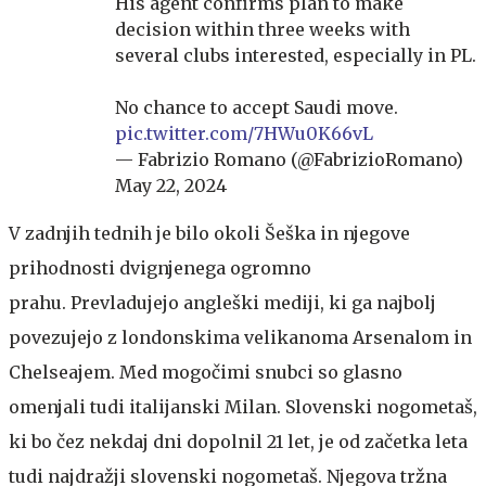
His agent confirms plan to make
decision within three weeks with
several clubs interested, especially in PL.
No chance to accept Saudi move.
pic.twitter.com/7HWu0K66vL
— Fabrizio Romano (@FabrizioRomano)
May 22, 2024
V zadnjih tednih je bilo okoli Šeška in njegove
prihodnosti dvignjenega ogromno
prahu. Prevladujejo angleški mediji, ki ga najbolj
povezujejo z londonskima velikanoma Arsenalom in
Chelseajem. Med mogočimi snubci so glasno
omenjali tudi italijanski Milan. Slovenski nogometaš,
ki bo čez nekdaj dni dopolnil 21 let, je od začetka leta
tudi najdražji slovenski nogometaš. Njegova tržna