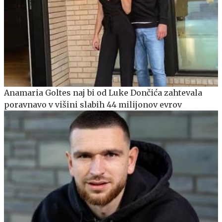
Anamaria Goltes naj bi od Luke Dončića zahtevala
poravnavo v višini slabih 44 milijonov evrov