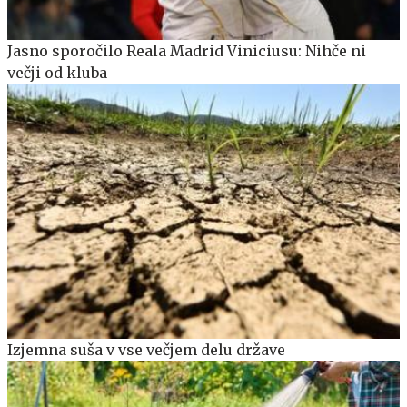
Jasno sporočilo Reala Madrid Viniciusu: Nihče ni
večji od kluba
Izjemna suša v vse večjem delu države