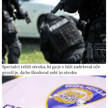
Specialci rešili otroka, ki ga je v hiši zadrževal oče:
grozil je, da bo škodoval sebi in otroku