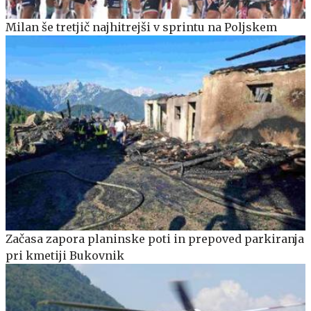
Milan še tretjič najhitrejši v sprintu na Poljskem
Začasa zapora planinske poti in prepoved parkiranja
pri kmetiji Bukovnik