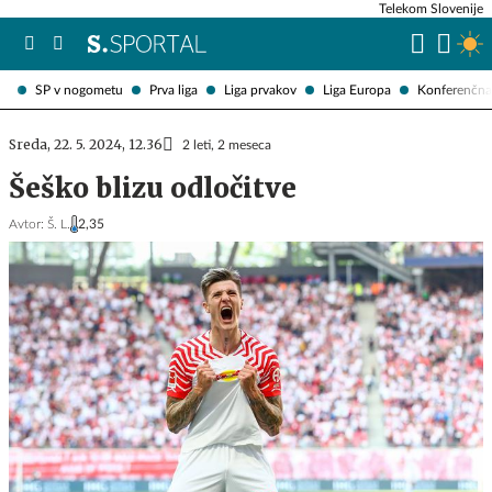
Telekom Slovenije
SP v nogometu
Prva liga
Liga prvakov
Liga Europa
Konferenčna 
Sreda, 22. 5. 2024, 12.36
2 leti, 2 meseca
Šeško blizu odločitve
Avtor:
Š. L.
2,35