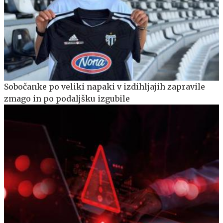
Sobočanke po veliki napaki v izdihljajih zapravile
zmago in po podaljšku izgubile