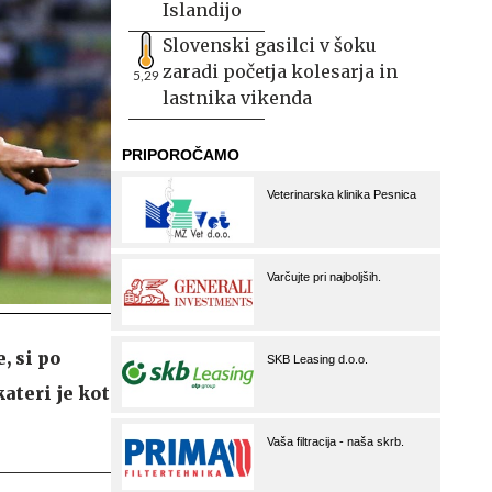
Islandijo
Slovenski gasilci v šoku
zaradi početja kolesarja in
5,29
lastnika vikenda
, si po
kateri je kot