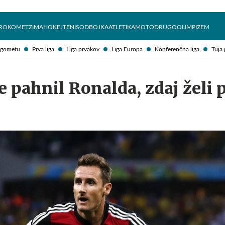
Želite prejemati e-novice?
Uživajmo pametno
ROKOMET
ZIMA
HOKEJ
TENIS
ODBOJKA
ATLETIKA
MOTO
DRUGO
OLIMPIZEM
ogometu
Prva liga
Liga prvakov
Liga Europa
Konferenčna liga
Tuja 
je pahnil Ronalda, zdaj želi 