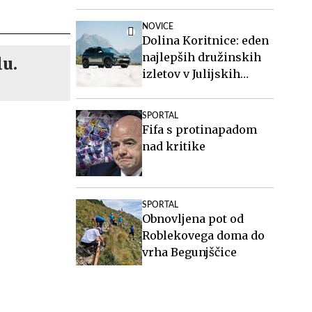
NOVICE
Dolina Koritnice: eden
najlepših družinskih
lu.
izletov v Julijskih
Alpah
SPORTAL
Fifa s protinapadom
nad kritike
SPORTAL
Obnovljena pot od
Roblekovega doma do
vrha Begunjščice