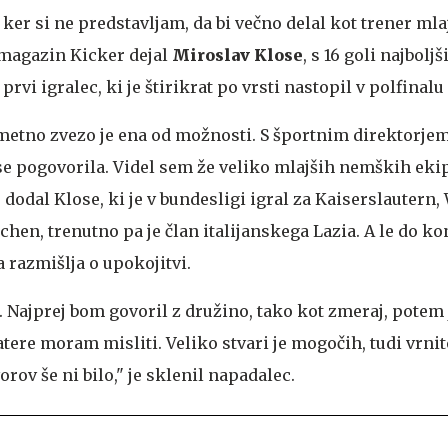
, ker si ne predstavljam, da bi večno delal kot trener mla
i magazin Kicker dejal
Miroslav Klose
, s 16 goli najboljš
rvi igralec, ki je štirikrat po vrsti nastopil v polfinalu 
etno zvezo je ena od možnosti. S športnim direktorje
se pogovorila. Videl sem že veliko mlajših nemških ekip
 je dodal Klose, ki je v bundesligi igral za Kaiserslautern
en, trenutno pa je član italijanskega Lazia. A le do ko
a razmišlja o upokojitvi.
 Najprej bom govoril z družino, tako kot zmeraj, potem j
atere moram misliti. Veliko stvari je mogočih, tudi vrnit
rov še ni bilo," je sklenil napadalec.