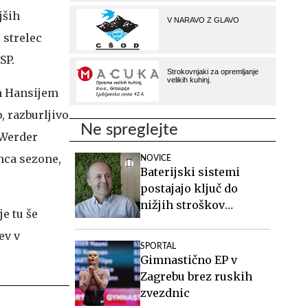
jših
i strelec
SP.
m Hansijem
, razburljivo
Ne spreglejte
, Werder
nca sezone,
NOVICE
Baterijski sistemi
postajajo ključ do
nižjih stroškov
e tu še
elektrike v podjetjih
ev v
SPORTAL
Gimnastično EP v
Zagrebu brez ruskih
zvezdnic