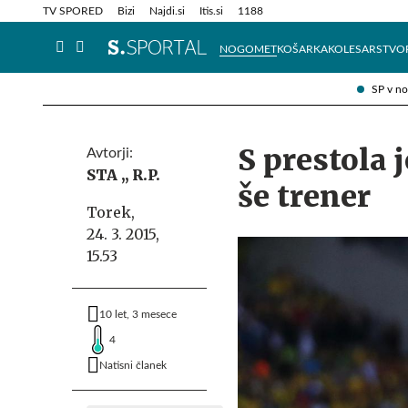
Info in obvestila
Tehnik
TV SPORED
Bizi
Najdi.si
Itis.si
1188
NOGOMET
KOŠARKA
KOLESARSTVO
SP v n
S prestola 
Avtorji:
STA ,,
R.P.
še trener
Torek,
24. 3. 2015,
15.53
10 let, 3 mesece
4
Natisni članek