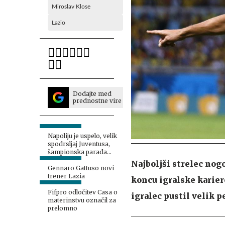
Miroslav Klose
Lazio
Dodajte med
prednostne vire
Napoliju je uspelo, velik
spodrsljaj Juventusa,
šampionska parada
Interja
Najboljši strelec no
Gennaro Gattuso novi
trener Lazia
koncu igralske kariere
Fifpro odločitev Casa o
igralec pustil velik p
materinstvu označil za
prelomno