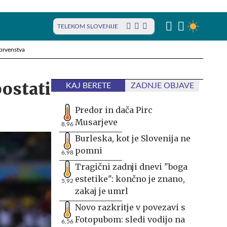
TELEKOM SLOVENIJE
prvenstva
postati
KAJ BERETE
ZADNJE OBJAVE
Predor in dača Pirc
Musarjeve
8,96
Burleska, kot je Slovenija ne
pomni
6,98
Tragični zadnji dnevi "boga
estetike": končno je znano,
5,92
zakaj je umrl
Novo razkritje v povezavi s
Fotopubom: sledi vodijo na
6,56