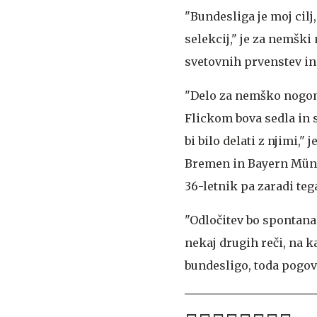
"Bundesliga je moj cilj
selekcij," je za nemšk
svetovnih prvenstev in p
"Delo za nemško nogom
Flickom bova sedla in 
bi bilo delati z njimi,"
Bremen in Bayern Münch
36-letnik pa zaradi teg
"Odločitev bo spontana.
nekaj drugih reči, na k
bundesligo, toda pogovo