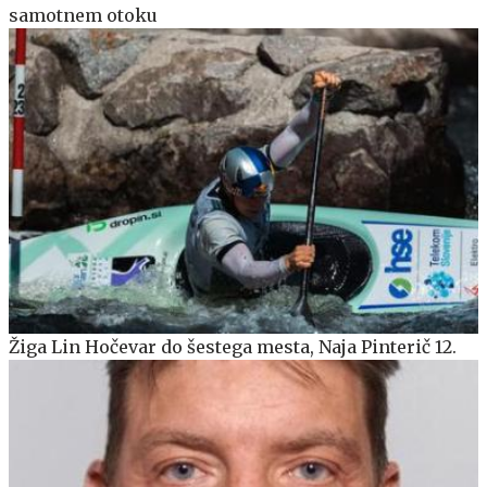
samotnem otoku
Žiga Lin Hočevar do šestega mesta, Naja Pinterič 12.