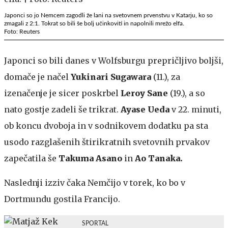
Japonci so jo Nemcem zagodli že lani na svetovnem prvenstvu v Katarju, ko so
zmagali z 2:1. Tokrat so bili še bolj učinkoviti in napolnili mrežo elfa.
Foto: Reuters
Japonci so bili danes v Wolfsburgu prepričljivo boljši,
domače je načel
Yukinari Sugawara
(11.), za
izenačenje je sicer poskrbel
Leroy Sane
(19.), a so
nato gostje zadeli še trikrat.
Ayase Ueda
v 22. minuti,
ob koncu dvoboja in v sodnikovem dodatku pa sta
usodo razglašenih štirikratnih svetovnih prvakov
zapečatila še
Takuma Asano
in
Ao Tanaka.
Naslednji izziv čaka Nemčijo v torek, ko bo v
Dortmundu gostila Francijo.
SPORTAL