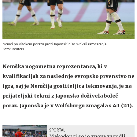
Nemci po visokem porazu proti Japonski niso skrivali razočaranja.
Foto: Reuters
Nemška nogometna reprezentanca, ki v
kvalifikacijah za naslednje evropsko prvenstvo ne
igra, saj je Nemčija gostiteljica tekmovanja, je na
prijateljski tekmi z Japonsko doživela boleč
poraz. Japonska je v Wolfsburgu zmagala s 4:1 (2:1).
SPORTAL
Makedonci so jo znova zagodli