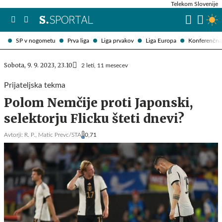
Telekom Slovenije
SP v nogometu
Prva liga
Liga prvakov
Liga Europa
Konferenčna 
Sobota, 9. 9. 2023, 23.10
2 leti, 11 mesecev
Prijateljska tekma
Polom Nemčije proti Japonski,
selektorju Flicku šteti dnevi?
Avtorji:
R. P.,
Matic Prevc/STA
0,71