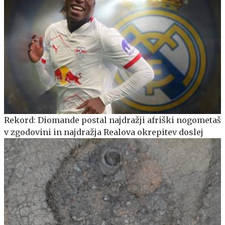
Rekord: Diomande postal najdražji afriški nogometaš
v zgodovini in najdražja Realova okrepitev doslej