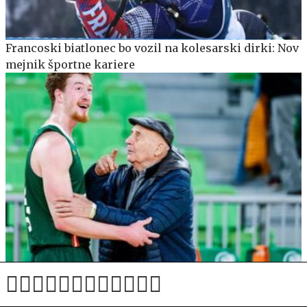
Francoski biatlonec bo vozil na kolesarski dirki: Nov
mejnik športne kariere
Žiga Daneu zapušča Cedevito Olimpijo in odhaja v
ZDA