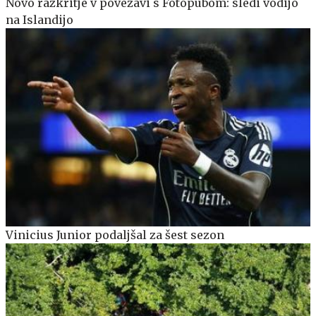
Novo razkritje v povezavi s Fotopubom: sledi vodijo
na Islandijo
Vinicius Junior podaljšal za šest sezon