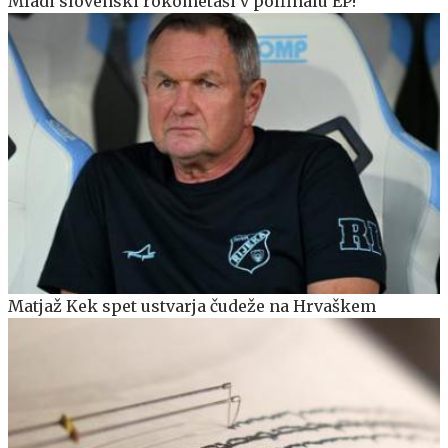
Mladi slovenski rokometaši v polfinalu EP!
Matjaž Kek spet ustvarja čudeže na Hrvaškem