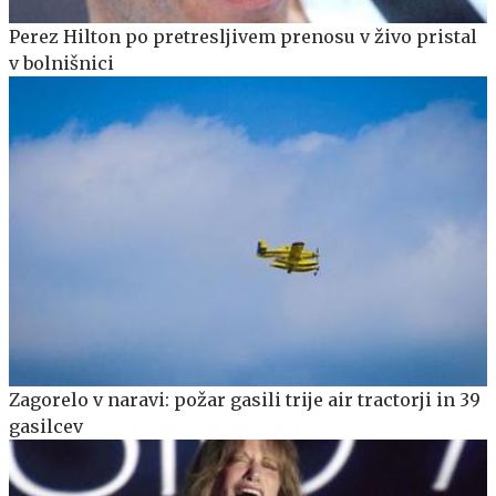
Perez Hilton po pretresljivem prenosu v živo pristal
v bolnišnici
Zagorelo v naravi: požar gasili trije air tractorji in 39
gasilcev