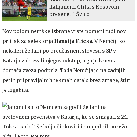
Italijanom, Gliha s Kosovom
presenetil Švico
Nov polom nemške izbrane vrste pomeni tudi nov
pritisk za selektorja
Hansija Flicka
. V Nemčiji so
nekateri že lani po predčasnem slovesu s SP v
Katarju zahtevali njegov odstop, a ga je krovna
domača zveza podprla. Toda Nemčija je na zadnjih
petih pripravljalnih tekmah ostala brez zmage, štiri
je izgubila.